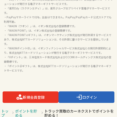
ューションが発行する電子マネーギフトサービスです。

・「楽天Edy（ラクテンエディ）」は、楽天グループのプリペイド型電子マネーサービスで
す。

・PayPayマネーライトで付与。出金はできません。PayPay/PayPayカード公式ストアでも
利用可能。

・「WAON（ワオン）」は、イオン株式会社の登録商標です。

・「WAON POINT」は、イオン株式会社の登録商標です。

・「WAON POINT eギフト」は、イオンマーケティング株式会社が発行許諾するサービスで
あり、株式会社NTTカードソリューションは、その許諾に基づきサービスを提供していま
す。

・「WAONポイントID」は、イオンフィナンシャルサービス株式会社との発行許諾契約によ
り、株式会社NTTカードソリューションが発行する電子マネーギフトサービスです。

・「Vポイント」は、三井住友カード株式会社およびCCCMKホールディングス株式会社の登
録商標です。

・「ポイント＠ギフト」は、株式会社NTTカードソリューションが発行する電子マネーギフ
トサービスです。

新規会員登録
ログイン
トッ
ポイントを貯
トラック買取のカーネクストでポイントを
プ
める
貯める！