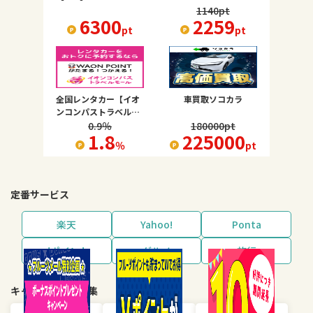
1140
pt
6300
2259
pt
pt
全国レンタカー【イオ
車買取ソコカラ
ンコンパストラベルモ
ール】
0.9
％
180000
pt
1.8
225000
％
pt
定番サービス
楽天
Yahoo!
Ponta
dポイント
グルメ
旅行
キャンペーン・特集