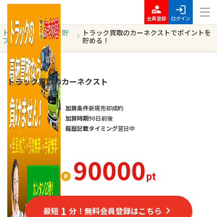
会員登録
ログイン
トッ
ポイントを貯
トラック買取のカーネクストでポイントを
プ
める
貯める！
高額ポイント
トラック買取のカーネクスト
加算条件
新規売却成約
加算時期
90日前後
履歴記載タイミング
翌日中
90000
pt
1
最短
分！無料会員登録はこちら