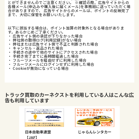
とができませんのでご注意ください。 ※確認の際、広告サイトからの
各種メール(申込みや購入後に届くメール)を事務局に送っていただく場
合がありますので、 広告サイトからのメールは、ポイントの反映完了
まで、大切に保管をお願いいたします。
以下に該当する場合は、ポイント加算の対象外となる場合がありま
す。あらかじめご了承ください。
・ 広告サイト側の承認が下りなかった場合
・ 弊社側の取得ログ(利用記録)がない場合
・ 弊社または広告サイト側で不正と判断された場合
・ キャンセル・返品された場合
・ 手続きの途中で他のサイトにアクセスされた場合
・ 手続き完了までに長時間経過した場合
・ フルーツメールを経由せずに利用した場合
・ フルーツメールにログインせずに利用した場合
・ Cookieが無効になっている場合
トラック買取のカーネクスト
を利用している人はこんな広
告も利用しています
日本自動車連盟
じゃらんレンタカー
【JAF】