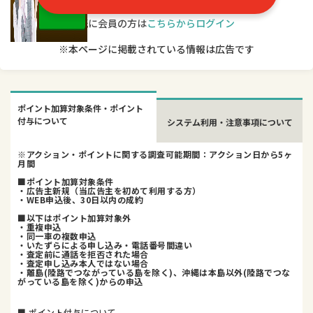
既に会員の方は
こちらからログイン
※本ページに掲載されている情報は広告です
ポイント加算対象条件・ポイント
付与について
システム利用・注意事項について
※アクション・ポイントに関する調査可能期間：アクション日から5ヶ
月間
■ポイント加算対象条件
・広告主新規（当広告主を初めて利用する方）
・WEB申込後、30日以内の成約
■以下はポイント加算対象外
・重複申込
・同一車の複数申込
・いたずらによる申し込み・電話番号間違い
・査定前に通話を拒否された場合
・査定申し込み本人ではない場合
・離島(陸路でつながっている島を除く)、沖縄は本島以外(陸路でつな
がっている島を除く)からの申込
■ ポイント付与について