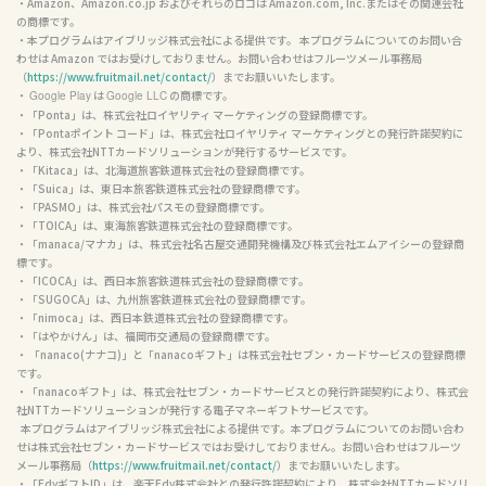
・Amazon、Amazon.co.jp およびそれらのロゴは Amazon.com, Inc.またはその関連会社
の商標です。

・本プログラムはアイブリッジ株式会社による提供です。 本プログラムについてのお問い合
わせは Amazon ではお受けしておりません。お問い合わせはフルーツメール事務局
（
https://www.fruitmail.net/contact/
）までお願いいたします。

・ 
 は 
 の商標です。

Google Play
Google LLC
・「Ponta」は、株式会社ロイヤリティ マーケティングの登録商標です。

・「Pontaポイント コード」は、株式会社ロイヤリティ マーケティングとの発行許諾契約に
より、株式会社NTTカードソリューションが発行するサービスです。

・「Kitaca」は、北海道旅客鉄道株式会社の登録商標です。

・「Suica」は、東日本旅客鉄道株式会社の登録商標です。

・「PASMO」は、株式会社パスモの登録商標です。

・「TOICA」は、東海旅客鉄道株式会社の登録商標です。

・「manaca/マナカ」は、株式会社名古屋交通開発機構及び株式会社エムアイシーの登録商
標です。

・「ICOCA」は、西日本旅客鉄道株式会社の登録商標です。

・「SUGOCA」は、九州旅客鉄道株式会社の登録商標です。

・「nimoca」は、西日本鉄道株式会社の登録商標です。

・「はやかけん」は、福岡市交通局の登録商標です。

・ 「nanaco(ナナコ)」と「nanacoギフト」は株式会社セブン・カードサービスの登録商標
です。

・「nanacoギフト」は、株式会社セブン・カードサービスとの発行許諾契約により、株式会
社NTTカードソリューションが発行する電子マネーギフトサービスです。

  本プログラムはアイブリッジ株式会社による提供です。本プログラムについてのお問い合わ
せは株式会社セブン・カードサービスではお受けしておりません。お問い合わせはフルーツ
メール事務局（
https://www.fruitmail.net/contact/
）までお願いいたします。

・「EdyギフトID」は、楽天Edy株式会社との発行許諾契約により、株式会社NTTカードソリ