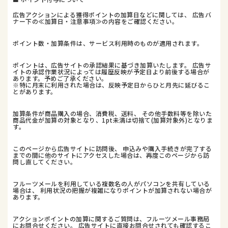
広告アクションによる獲得ポイントの加算日などに関しては、 広告バ
ナー下の≪加算日・注意事項≫の内容をご確認ください。
ポイント数・加算条件は、サービス利用時のものが適用されます。
ポイントは、広告サイトの承認結果に基づき加算いたします。 広告サ
イトの承認作業状況によっては履歴反映が予定日より前後する場合が
あります。予めご了承ください。
※特に月末に利用された場合は、反映予定日からひと月先に延びるこ
とがあります。
加算条件が商品購入の場合、消費税、送料、 その他手数料等を除いた
商品代金が加算の対象となり、1pt未満は切捨て(加算対象外)となりま
す。
このページから広告サイトに訪問後、 申込みや購入手続きが完了する
までの間に他のサイトにアクセスした場合は、再度このページから訪
問し直してください。
フルーツメールを利用している複数名の人がパソコンを共有している
場合は、 利用状況の把握が複雑になりポイントが加算されない場合が
あります。
アクションポイントの加算に関するご質問は、フルーツメール事務局
にお問合せください。 広告サイトに直接お問合せされても確認するこ