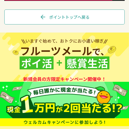
arrow_back
ポイントトップへ戻る
いますぐ始めて、おトクにお小遣い稼ぎ
フルーツメール
で、
+
ポイ活
懸賞生活
新規会員の方限定キャンペーン開催中！