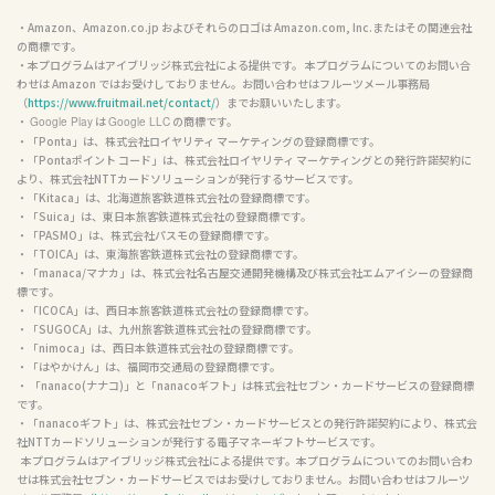
他社の商標について
・Amazon、Amazon.co.jp およびそれらのロゴは Amazon.com, Inc.またはその関連会社
の商標です。

・本プログラムはアイブリッジ株式会社による提供です。 本プログラムについてのお問い合
わせは Amazon ではお受けしておりません。お問い合わせはフルーツメール事務局
（
https://www.fruitmail.net/contact/
）までお願いいたします。

・ 
 は 
 の商標です。

Google Play
Google LLC
・「Ponta」は、株式会社ロイヤリティ マーケティングの登録商標です。

・「Pontaポイント コード」は、株式会社ロイヤリティ マーケティングとの発行許諾契約に
より、株式会社NTTカードソリューションが発行するサービスです。

・「Kitaca」は、北海道旅客鉄道株式会社の登録商標です。

・「Suica」は、東日本旅客鉄道株式会社の登録商標です。

・「PASMO」は、株式会社パスモの登録商標です。

・「TOICA」は、東海旅客鉄道株式会社の登録商標です。

・「manaca/マナカ」は、株式会社名古屋交通開発機構及び株式会社エムアイシーの登録商
標です。

・「ICOCA」は、西日本旅客鉄道株式会社の登録商標です。

・「SUGOCA」は、九州旅客鉄道株式会社の登録商標です。

・「nimoca」は、西日本鉄道株式会社の登録商標です。

・「はやかけん」は、福岡市交通局の登録商標です。

・ 「nanaco(ナナコ)」と「nanacoギフト」は株式会社セブン・カードサービスの登録商標
です。

・「nanacoギフト」は、株式会社セブン・カードサービスとの発行許諾契約により、株式会