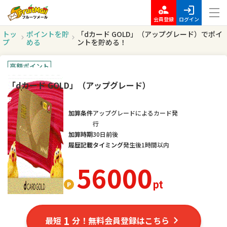
会員登録
ログイン
トッ
ポイントを貯
「dカード GOLD」（アップグレード）でポイ
プ
める
ントを貯める！
高額ポイント
「dカード GOLD」（アップグレード）
加算条件
アップグレードによるカード発
行
加算時期
30日前後
履歴記載タイミング
発生後1時間以内
56000
pt
1
最短
分！無料会員登録はこちら