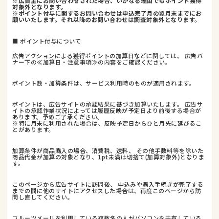
※広告主にお問い合わせされた場合、いかなる理由でもポイント獲得
対象外となります。
※ポイント付与に関するお問い合わせは申込完了月の翌月末までにお
願いいたします。それ以降のお問い合わせは調査対象外となります。
■ ポイント付与について
広告アクションによる獲得ポイントの加算日などに関しては、 広告バ
ナー下の≪加算日・注意事項≫の内容をご確認ください。
ポイント数・加算条件は、サービス利用時のものが適用されます。
ポイントは、広告サイトの承認結果に基づき加算いたします。 広告サ
イトの承認作業状況によっては履歴反映が予定日より前後する場合が
あります。予めご了承ください。
※特に月末に利用された場合は、反映予定日からひと月先に延びるこ
とがあります。
加算条件が商品購入の場合、消費税、送料、 その他手数料等を除いた
商品代金が加算の対象となり、1pt未満は切捨て(加算対象外)となりま
す。
このページから広告サイトに訪問後、 申込みや購入手続きが完了する
までの間に他のサイトにアクセスした場合は、再度このページから訪
問し直してください。
フルーツメールを利用している複数名の人がパソコンを共有している