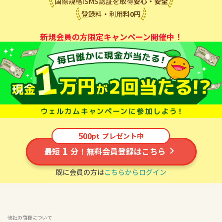
運営実績
20
年
以上
国際規格ISMS認証を取得
安心・安全
登録料・利用料
0
円
新規会員の方限定キャンペーン開催中！
500
pt
プレゼント中
1
最短
分！無料会員登録はこちら
既に会員の方は
こちらからログイン