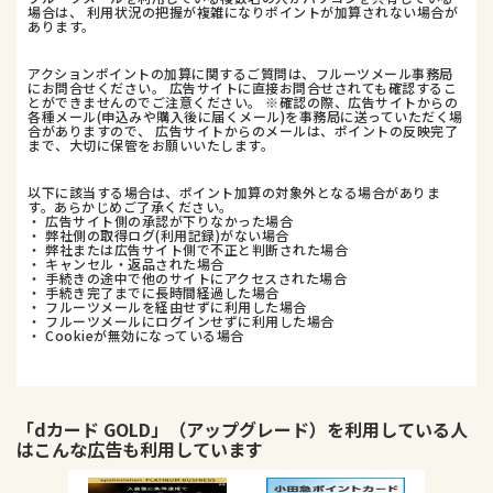
場合は、 利用状況の把握が複雑になりポイントが加算されない場合が
あります。
アクションポイントの加算に関するご質問は、フルーツメール事務局
にお問合せください。 広告サイトに直接お問合せされても確認するこ
とができませんのでご注意ください。 ※確認の際、広告サイトからの
各種メール(申込みや購入後に届くメール)を事務局に送っていただく場
合がありますので、 広告サイトからのメールは、ポイントの反映完了
まで、大切に保管をお願いいたします。
以下に該当する場合は、ポイント加算の対象外となる場合がありま
す。あらかじめご了承ください。
・ 広告サイト側の承認が下りなかった場合
・ 弊社側の取得ログ(利用記録)がない場合
・ 弊社または広告サイト側で不正と判断された場合
・ キャンセル・返品された場合
・ 手続きの途中で他のサイトにアクセスされた場合
・ 手続き完了までに長時間経過した場合
・ フルーツメールを経由せずに利用した場合
・ フルーツメールにログインせずに利用した場合
・ Cookieが無効になっている場合
「dカード GOLD」（アップグレード）
を利用している人
はこんな広告も利用しています