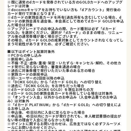
※既に通常のdカードを発券されている方のGOLDカードへのアップグ
レードは対象
※docomoキャリアをお持ちでいない方も「dアカウント」発行後の
カード発行で対象となります。
※dカードの家族会員カードを所有(過去所有も含む)している場合、d
カードの家族会員を退会後、本会員として改めてdカード GOLDを申込
んだ場合は対象
※アップグレードでのお申込みの際、カード種別は必ず「dカード
GOLD」を選択ください。選択が「dカード」のままの場合、リニュー
アル後の通常券種が届く場合がございます。
その場合、dカード GOLDの成果対象としてカウントされなくなってし
まう可能性がありますため、必ずご確認ください。
■以下はポイント加算対象外
※PCからの申し込み
※新規申し込み
※不備･不正･虚偽･重複･架空・いたずら･キャンセル･解約、その他カ
ード発行に至らない場合、審査未通過の場合
※過去に対象券種で発行いただいた事のある方の場合
※家族カードの新規申込
※同一ユーザーの2回目以降の申込
※「DCMX GOLD」から「dカード GOLD」への切り替え
※過去に「DCMX GOLD」をお持ちだった場合
※dカードGOLD（DCMX GOLD）を現在お持ちの方
※dカード GOLDの家族会員カードを所有している場合は対象外
※「オンライン入会」以外からのお申込み（入会申込書でのお申込
み）は対象外
※「dカード PLATINUM」から「dカード GOLD」への切り替えによ
るお申し込み
※申込後、45日以内に入会に至らなかった場合
※申込後、45日以内にカードが発行されても、本人確認書類の提出が
ない等の理由で入会に至らなかった場合
※ポイントに関するお問い合わせは、広告主ではなく必ずフルーツメ
ールにお問い合わせください。