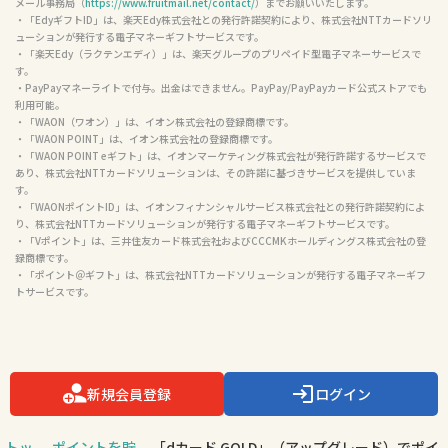
社NTTカードソリューションが発行する電子マネーギフトサービスです。

  本プログラムはアイブリッジ株式会社による提供です。本プログラムについてのお問い合わ
せは株式会社セブン・カードサービスではお受けしておりません。お問い合わせはフルーツ
メール事務局（
https://www.fruitmail.net/contact/
）までお願いいたします。

・「EdyギフトID」は、楽天Edy株式会社との発行許諾契約により、株式会社NTTカードソリ
ューションが発行する電子マネーギフトサービスです。

・「楽天Edy（ラクテンエディ）」は、楽天グループのプリペイド型電子マネーサービスで
す。

・PayPayマネーライトで付与。出金はできません。PayPay/PayPayカード公式ストアでも
利用可能。

・「WAON（ワオン）」は、イオン株式会社の登録商標です。

・「WAON POINT」は、イオン株式会社の登録商標です。

・「WAON POINT eギフト」は、イオンマーケティング株式会社が発行許諾するサービスで
あり、株式会社NTTカードソリューションは、その許諾に基づきサービスを提供していま
す。

・「WAONポイントID」は、イオンフィナンシャルサービス株式会社との発行許諾契約によ
り、株式会社NTTカードソリューションが発行する電子マネーギフトサービスです。

・「Vポイント」は、三井住友カード株式会社およびCCCMKホールディングス株式会社の登
録商標です。

・「ポイント＠ギフト」は、株式会社NTTカードソリューションが発行する電子マネーギフ
トサービスです。
