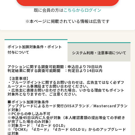
既に会員の方は
こちらからログイン
※本ページに掲載されている情報は広告です
ポイント加算対象条件・ポイント
付与について
システム利用・注意事項について
アクションに関する調査可能期間：申込日より70日以内
判定結果に関する調査可能期間 ：判定日より14日以内
【注意事項】
・フルーツポイントに関するお問い合わせは、広告主ではなく必ずフ
ルーツメール事務局までお問い合わせください。
・広告主に直接お問い合わせされた場合、いかなる理由でもポイント
対象外となりますので、ご注意ください。
■ポイント加算対象条件
アップグレードによるカード発行(VISAブランド／Mastercardブラン
ド対象）
※PCからの申し込み不可
※申込後45日以内に入会が対象（本人確認書類の提出等全ての手続き
が完了した場合のみ対象）
※対象カード：「dカード GOLD」
※「DCMX」「dカード」「dカード GOLD U」からのアップグレード
は対象