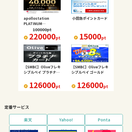
apollostation
小田急ポイントカード
PLATINUM
BUSINESS
100000
pt
220000
15000
pt
pt
【SMBC】Oliveフレキ
【SMBC】Oliveフレキ
シブルペイ プラチナプ
シブルペイ ゴールド
リファード
126000
126000
pt
pt
定番サービス
楽天
Yahoo!
Ponta
dポイント
グルメ
旅行