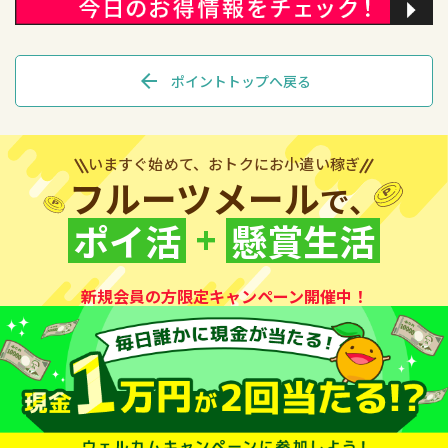
arrow_back
ポイントトップへ戻る
いますぐ始めて、おトクにお小遣い稼ぎ
フルーツメール
で、
+
ポイ活
懸賞生活
新規会員の方限定キャンペーン開催中！