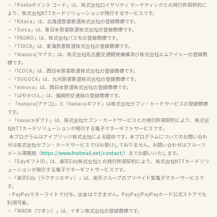
・「Pontaポイント コード」は、株式会社ロイヤリティ マーケティングとの発行許諾契約に
より、株式会社NTTカードソリューションが発行するサービスです。

・「Kitaca」は、北海道旅客鉄道株式会社の登録商標です。

・「Suica」は、東日本旅客鉄道株式会社の登録商標です。

・「PASMO」は、株式会社パスモの登録商標です。

・「TOICA」は、東海旅客鉄道株式会社の登録商標です。

・「manaca/マナカ」は、株式会社名古屋交通開発機構及び株式会社エムアイシーの登録商
標です。

・「ICOCA」は、西日本旅客鉄道株式会社の登録商標です。

・「SUGOCA」は、九州旅客鉄道株式会社の登録商標です。

・「nimoca」は、西日本鉄道株式会社の登録商標です。

・「はやかけん」は、福岡市交通局の登録商標です。

・ 「nanaco(ナナコ)」と「nanacoギフト」は株式会社セブン・カードサービスの登録商標
です。

・「nanacoギフト」は、株式会社セブン・カードサービスとの発行許諾契約により、株式会
社NTTカードソリューションが発行する電子マネーギフトサービスです。

  本プログラムはアイブリッジ株式会社による提供です。本プログラムについてのお問い合わ
せは株式会社セブン・カードサービスではお受けしておりません。お問い合わせはフルーツ
メール事務局（
https://www.fruitmail.net/contact/
）までお願いいたします。

・「EdyギフトID」は、楽天Edy株式会社との発行許諾契約により、株式会社NTTカードソリ
ューションが発行する電子マネーギフトサービスです。

・「楽天Edy（ラクテンエディ）」は、楽天グループのプリペイド型電子マネーサービスで
す。

・PayPayマネーライトで付与。出金はできません。PayPay/PayPayカード公式ストアでも
利用可能。

・「WAON（ワオン）」は、イオン株式会社の登録商標です。
