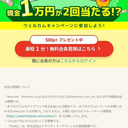
500
pt
プレゼント中
1
最短
分！無料会員登録はこちら
既に会員の方は
こちらからログイン
他社の商標について
・Amazon、Amazon.co.jp およびそれらのロゴは Amazon.com, Inc.またはその関連会社
の商標です。

・本プログラムはアイブリッジ株式会社による提供です。 本プログラムについてのお問い合
わせは Amazon ではお受けしておりません。お問い合わせはフルーツメール事務局
（
https://www.fruitmail.net/contact/
）までお願いいたします。

・ 
 は 
 の商標です。

Google Play
Google LLC
・「Ponta」は、株式会社ロイヤリティ マーケティングの登録商標です。
