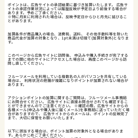
ポイントは、広告サイトの承認結果に基づき加算いたします。 広告サ
イトの承認作業状況によっては履歴反映が予定日より前後する場合が
あります。予めご了承ください。
※特に月末に利用された場合は、反映予定日からひと月先に延びるこ
とがあります。
加算条件が商品購入の場合、消費税、送料、 その他手数料等を除いた
商品代金が加算の対象となり、1pt未満は切捨て(加算対象外)となりま
す。
このページから広告サイトに訪問後、 申込みや購入手続きが完了する
までの間に他のサイトにアクセスした場合は、再度このページから訪
問し直してください。
フルーツメールを利用している複数名の人がパソコンを共有している
場合は、 利用状況の把握が複雑になりポイントが加算されない場合が
あります。
アクションポイントの加算に関するご質問は、フルーツメール事務局
にお問合せください。 広告サイトに直接お問合せされても確認するこ
とができませんのでご注意ください。 ※確認の際、広告サイトからの
各種メール(申込みや購入後に届くメール)を事務局に送っていただく場
合がありますので、 広告サイトからのメールは、ポイントの反映完了
まで、大切に保管をお願いいたします。
以下に該当する場合は、ポイント加算の対象外となる場合がありま
す。あらかじめご了承ください。