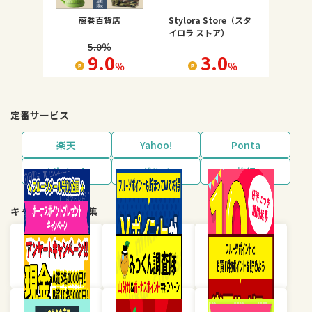
藤巻百貨店
Stylora Store（スタ
イロラ ストア）
5.0
％
9.0
3.0
％
％
定番サービス
楽天
Yahoo!
Ponta
dポイント
グルメ
旅行
キャンペーン・特集