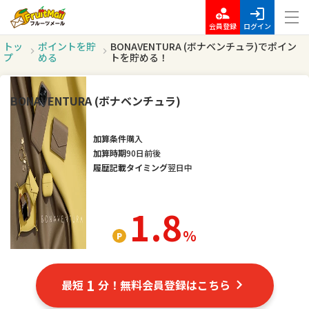
会員登録
ログイン
トッ
ポイントを貯
BONAVENTURA (ボナベンチュラ)でポイン
プ
める
トを貯める！
BONAVENTURA (ボナベンチュラ)
加算条件
購入
加算時期
90日前後
履歴記載タイミング
翌日中
1.8
％
1
最短
分！無料会員登録はこちら