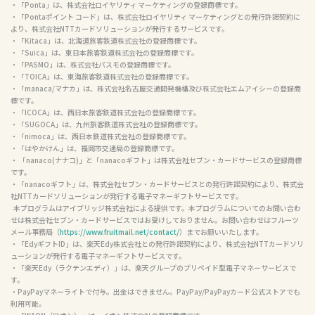
・「Ponta」は、株式会社ロイヤリティ マーケティングの登録商標です。

・「Pontaポイント コード」は、株式会社ロイヤリティ マーケティングとの発行許諾契約に
より、株式会社NTTカードソリューションが発行するサービスです。

・「Kitaca」は、北海道旅客鉄道株式会社の登録商標です。

・「Suica」は、東日本旅客鉄道株式会社の登録商標です。

・「PASMO」は、株式会社パスモの登録商標です。

・「TOICA」は、東海旅客鉄道株式会社の登録商標です。

・「manaca/マナカ」は、株式会社名古屋交通開発機構及び株式会社エムアイシーの登録商
標です。

・「ICOCA」は、西日本旅客鉄道株式会社の登録商標です。

・「SUGOCA」は、九州旅客鉄道株式会社の登録商標です。

・「nimoca」は、西日本鉄道株式会社の登録商標です。

・「はやかけん」は、福岡市交通局の登録商標です。

・ 「nanaco(ナナコ)」と「nanacoギフト」は株式会社セブン・カードサービスの登録商標
です。

・「nanacoギフト」は、株式会社セブン・カードサービスとの発行許諾契約により、株式会
社NTTカードソリューションが発行する電子マネーギフトサービスです。

  本プログラムはアイブリッジ株式会社による提供です。本プログラムについてのお問い合わ
せは株式会社セブン・カードサービスではお受けしておりません。お問い合わせはフルーツ
メール事務局（
https://www.fruitmail.net/contact/
）までお願いいたします。

・「EdyギフトID」は、楽天Edy株式会社との発行許諾契約により、株式会社NTTカードソリ
ューションが発行する電子マネーギフトサービスです。

・「楽天Edy（ラクテンエディ）」は、楽天グループのプリペイド型電子マネーサービスで
す。

・PayPayマネーライトで付与。出金はできません。PayPay/PayPayカード公式ストアでも
利用可能。
