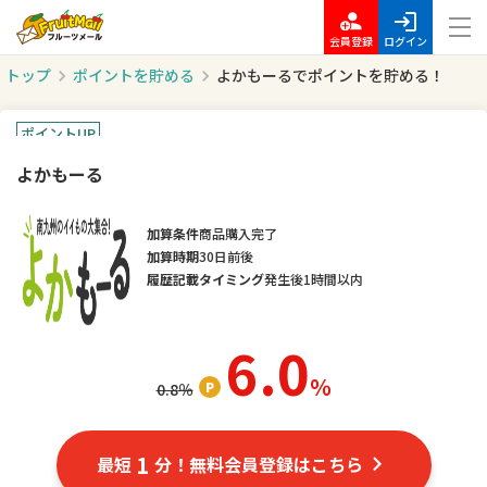
会員登録
ログイン
トップ
ポイントを貯める
よかもーるでポイントを貯める！
ポイントUP
よかもーる
加算条件
商品購入完了
加算時期
30日前後
履歴記載タイミング
発生後1時間以内
6.0
％
0.8
％
1
最短
分！無料会員登録はこちら