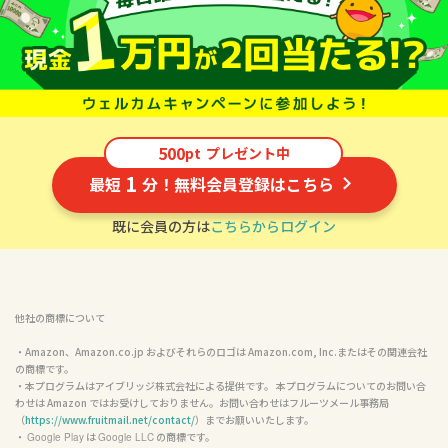
500
pt
プレゼント中
1
最短
分！無料会員登録はこちら
既に会員の方は
こちらからログイン
他社の商標について
・Amazon、Amazon.co.jp およびそれらのロゴは Amazon.com, Inc.またはその関連会社
の商標です。

・本プログラムはアイブリッジ株式会社による提供です。 本プログラムについてのお問い合
わせは Amazon ではお受けしておりません。お問い合わせはフルーツメール事務局
（
https://www.fruitmail.net/contact/
）までお願いいたします。

・ 
 は 
 の商標です。

Google Play
Google LLC