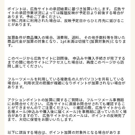
ポイントは、広告サイトの承認結果に基づき加算いたします。 広告サ
イトの承認作業状況によっては履歴反映が予定日より前後する場合が
あります。予めご了承ください。
※特に月末に利用された場合は、反映予定日からひと月先に延びるこ
とがあります。
加算条件が商品購入の場合、消費税、送料、 その他手数料等を除いた
商品代金が加算の対象となり、1pt未満は切捨て(加算対象外)となりま
す。
このページから広告サイトに訪問後、 申込みや購入手続きが完了する
までの間に他のサイトにアクセスした場合は、再度このページから訪
問し直してください。
フルーツメールを利用している複数名の人がパソコンを共有している
場合は、 利用状況の把握が複雑になりポイントが加算されない場合が
あります。
アクションポイントの加算に関するご質問は、フルーツメール事務局
にお問合せください。 広告サイトに直接お問合せされても確認するこ
とができませんのでご注意ください。 ※確認の際、広告サイトからの
各種メール(申込みや購入後に届くメール)を事務局に送っていただく場
合がありますので、 広告サイトからのメールは、ポイントの反映完了
まで、大切に保管をお願いいたします。
以下に該当する場合は、ポイント加算の対象外となる場合がありま