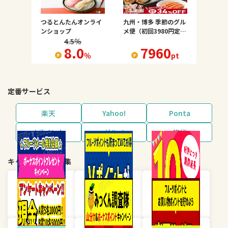
つるとんたんオンライ
九州・博多 季節のグル
ンショップ
メ便（初回3980円定
期）
4.5
％
8.0
7960
％
pt
定番サービス
楽天
Yahoo!
Ponta
dポイント
グルメ
旅行
キャンペーン・特集