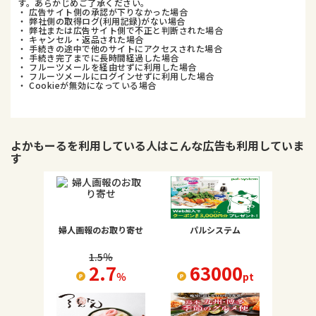
す。あらかじめご了承ください。
・ 広告サイト側の承認が下りなかった場合
・ 弊社側の取得ログ(利用記録)がない場合
・ 弊社または広告サイト側で不正と判断された場合
・ キャンセル・返品された場合
・ 手続きの途中で他のサイトにアクセスされた場合
・ 手続き完了までに長時間経過した場合
・ フルーツメールを経由せずに利用した場合
・ フルーツメールにログインせずに利用した場合
・ Cookieが無効になっている場合
よかもーる
を利用している人はこんな広告も利用していま
す
婦人画報のお取り寄せ
パルシステム
1.5
％
2.7
63000
％
pt