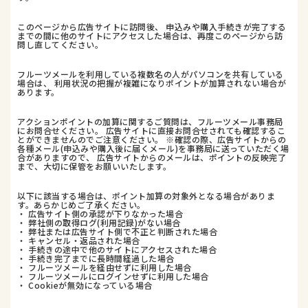
このページから広告サイトに訪問後、 申込みや購入手続きが完了する
までの間に他のサイトにアクセスした場合は、再度このページから訪
問し直してください。
フルーツメールを利用している複数名の人がパソコンを共有している
場合は、 利用状況の把握が複雑になりポイントが加算されない場合が
あります。
アクションポイントの加算に関するご質問は、フルーツメール事務局
にお問合せください。 広告サイトに直接お問合せされても確認するこ
とができませんのでご注意ください。 ※確認の際、広告サイトからの
各種メール(申込みや購入後に届くメール)を事務局に送っていただく場
合がありますので、 広告サイトからのメールは、ポイントの反映完了
まで、大切に保管をお願いいたします。
以下に該当する場合は、ポイント加算の対象外となる場合がありま
す。あらかじめご了承ください。
・ 広告サイト側の承認が下りなかった場合
・ 弊社側の取得ログ(利用記録)がない場合
・ 弊社または広告サイト側で不正と判断された場合
・ キャンセル・返品された場合
・ 手続きの途中で他のサイトにアクセスされた場合
・ 手続き完了までに長時間経過した場合
・ フルーツメールを経由せずに利用した場合
・ フルーツメールにログインせずに利用した場合
・ Cookieが無効になっている場合