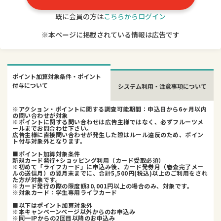
既に会員の方は
こちらからログイン
※本ページに掲載されている情報は広告です
ポイント加算対象条件・ポイント
付与について
システム利用・注意事項について
※アクション・ポイントに関する調査可能期間：申込日から6ヶ月以内
の問い合わせが対象
※ポイントに関する問い合わせは広告主様ではなく、必ずフルーツメ
ールまでお問合わせ下さい。
広告主様に直接問い合わせが発生した際はルール違反のため、ポイン
ト付与対象外となります。
■ポイント加算対象条件
新規カード発行+ショッピング利用（カード受取必須）
※初めて「ライフカード」に申込み後、カード発券月（審査完了メー
ルの送信月）の翌月末までに、合計5,500円(税込)以上のご利用をされ
た方が対象です。
※カード発行の際の限度額30,001円以上の場合のみ、対象です。
※対象カード：学生専用ライフカード
■以下はポイント加算対象外
※本キャンペーンページ以外からのお申込み
※同一IPからの2回目以降のお申込み