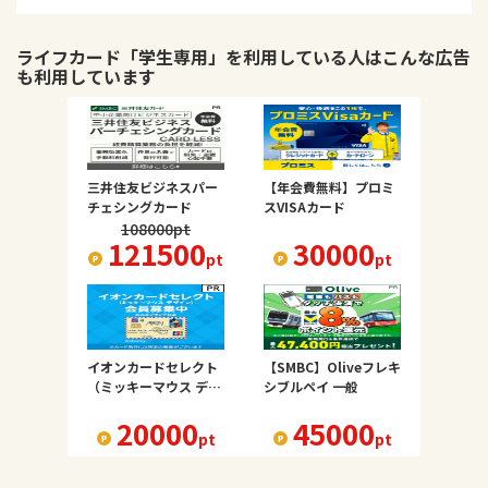
ライフカード「学生専用」
を利用している人はこんな広告
も利用しています
三井住友ビジネスパー
【年会費無料】プロミ
チェシングカード
スVISAカード
108000
pt
121500
30000
pt
pt
イオンカードセレクト
【SMBC】Oliveフレキ
（ミッキーマウス デザ
シブルペイ 一般
イン）
20000
45000
pt
pt