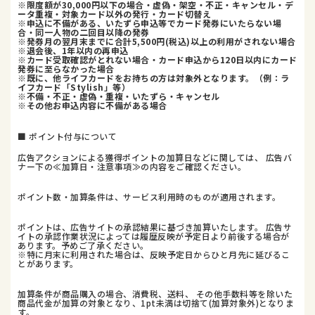
※限度額が30,000円以下の場合・虚偽・架空・不正・キャンセル・デ
ータ重複・対象カード以外の発行・カード切替え
※申込に不備がある、いたずら申込等でカード発券にいたらない場
合・同一人物の二回目以降の発券
※発券月の翌月末までに合計5,500円(税込)以上の利用がされない場合
※退会後、1年以内の再申込
※カード受取確認がとれない場合・カード申込から120日以内にカード
発券に至らなかった場合
※既に、他ライフカードをお持ちの方は対象外となります。（例：ラ
イフカード「Stylish」等）
※不備・不正・虚偽・重複・いたずら・キャンセル
※その他お申込内容に不備がある場合
■ ポイント付与について
広告アクションによる獲得ポイントの加算日などに関しては、 広告バ
ナー下の≪加算日・注意事項≫の内容をご確認ください。
ポイント数・加算条件は、サービス利用時のものが適用されます。
ポイントは、広告サイトの承認結果に基づき加算いたします。 広告サ
イトの承認作業状況によっては履歴反映が予定日より前後する場合が
あります。予めご了承ください。
※特に月末に利用された場合は、反映予定日からひと月先に延びるこ
とがあります。
加算条件が商品購入の場合、消費税、送料、 その他手数料等を除いた
商品代金が加算の対象となり、1pt未満は切捨て(加算対象外)となりま
す。