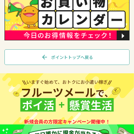
arrow_back
ポイントトップへ戻る
いますぐ始めて、おトクにお小遣い稼ぎ
フルーツメール
で、
+
ポイ活
懸賞生活