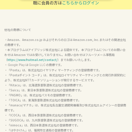
1
最短
分！無料会員登録はこちら
既に会員の方は
こちらからログイン
他社の商標について
・Amazon、Amazon.co.jp およびそれらのロゴは Amazon.com, Inc.またはその関連会社
の商標です。

・本プログラムはアイブリッジ株式会社による提供です。 本プログラムについてのお問い合
わせは Amazon ではお受けしておりません。お問い合わせはフルーツメール事務局
（
https://www.fruitmail.net/contact/
）までお願いいたします。

・ 
 は 
 の商標です。

Google Play
Google LLC
・「Ponta」は、株式会社ロイヤリティ マーケティングの登録商標です。

・「Pontaポイント コード」は、株式会社ロイヤリティ マーケティングとの発行許諾契約に
より、株式会社NTTカードソリューションが発行するサービスです。

・「Kitaca」は、北海道旅客鉄道株式会社の登録商標です。

・「Suica」は、東日本旅客鉄道株式会社の登録商標です。

・「PASMO」は、株式会社パスモの登録商標です。

・「TOICA」は、東海旅客鉄道株式会社の登録商標です。

・「manaca/マナカ」は、株式会社名古屋交通開発機構及び株式会社エムアイシーの登録商
標です。
