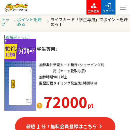
会員登録
ログイン
トッ
ポイントを貯
ライフカード「学生専用」でポイントを貯
プ
める
める！
高額ポイント
ライフカード「学生専用」
加算条件
新規カード発行+ショッピング利
用（カード受取必須）
加算時期
90日以上
履歴記載タイミング
発生後1時間以内
72000
pt
1
最短
分！無料会員登録はこちら