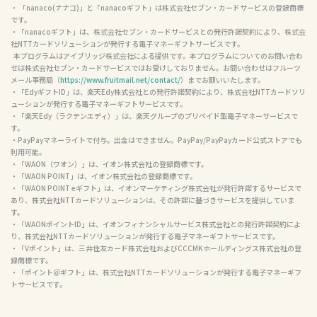
・「ICOCA」は、西日本旅客鉄道株式会社の登録商標です。

・「SUGOCA」は、九州旅客鉄道株式会社の登録商標です。

・「nimoca」は、西日本鉄道株式会社の登録商標です。

・「はやかけん」は、福岡市交通局の登録商標です。

・ 「nanaco(ナナコ)」と「nanacoギフト」は株式会社セブン・カードサービスの登録商標
です。

・「nanacoギフト」は、株式会社セブン・カードサービスとの発行許諾契約により、株式会
社NTTカードソリューションが発行する電子マネーギフトサービスです。

  本プログラムはアイブリッジ株式会社による提供です。本プログラムについてのお問い合わ
せは株式会社セブン・カードサービスではお受けしておりません。お問い合わせはフルーツ
メール事務局（
https://www.fruitmail.net/contact/
）までお願いいたします。

・「EdyギフトID」は、楽天Edy株式会社との発行許諾契約により、株式会社NTTカードソリ
ューションが発行する電子マネーギフトサービスです。

・「楽天Edy（ラクテンエディ）」は、楽天グループのプリペイド型電子マネーサービスで
す。

・PayPayマネーライトで付与。出金はできません。PayPay/PayPayカード公式ストアでも
利用可能。

・「WAON（ワオン）」は、イオン株式会社の登録商標です。

・「WAON POINT」は、イオン株式会社の登録商標です。

・「WAON POINT eギフト」は、イオンマーケティング株式会社が発行許諾するサービスで
あり、株式会社NTTカードソリューションは、その許諾に基づきサービスを提供していま
す。

・「WAONポイントID」は、イオンフィナンシャルサービス株式会社との発行許諾契約によ
り、株式会社NTTカードソリューションが発行する電子マネーギフトサービスです。

・「Vポイント」は、三井住友カード株式会社およびCCCMKホールディングス株式会社の登
録商標です。

・「ポイント＠ギフト」は、株式会社NTTカードソリューションが発行する電子マネーギフ