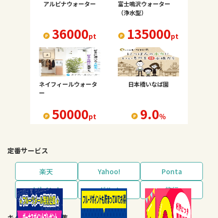
アルピナウォーター
富士鳴沢ウォーター
（浄水型）
36000
135000
pt
pt
ネイフィールウォータ
日本橋いなば園
ー
50000
9.0
pt
％
定番サービス
楽天
Yahoo!
Ponta
dポイント
グルメ
旅行
キャンペーン・特集