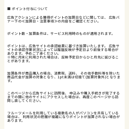
■ ポイント付与について
広告アクションによる獲得ポイントの加算日などに関しては、 広告バ
ナー下の≪加算日・注意事項≫の内容をご確認ください。
ポイント数・加算条件は、サービス利用時のものが適用されます。
ポイントは、広告サイトの承認結果に基づき加算いたします。 広告サ
イトの承認作業状況によっては履歴反映が予定日より前後する場合が
あります。予めご了承ください。
※特に月末に利用された場合は、反映予定日からひと月先に延びるこ
とがあります。
加算条件が商品購入の場合、消費税、送料、 その他手数料等を除いた
商品代金が加算の対象となり、1pt未満は切捨て(加算対象外)となりま
す。
このページから広告サイトに訪問後、 申込みや購入手続きが完了する
までの間に他のサイトにアクセスした場合は、再度このページから訪
問し直してください。
フルーツメールを利用している複数名の人がパソコンを共有している
場合は、 利用状況の把握が複雑になりポイントが加算されない場合が
あります。