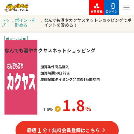
会員登録
ログイン
トッ
ポイントを
なんでも酒やカクヤスネットショッピングでポ
プ
貯める
イントを貯める！
ポイントUP
なんでも酒やカクヤスネットショッピング
加算条件
商品購入
加算時期
60日前後
履歴記載タイミング
発生後1時間以内
1.8
％
1.0
％
1
最短
分！無料会員登録はこちら