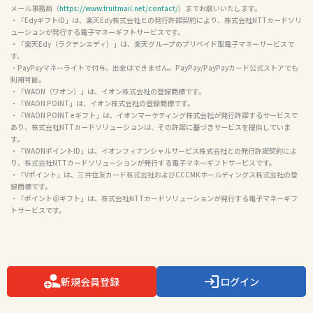
メール事務局（
https://www.fruitmail.net/contact/
）までお願いいたします。

・「EdyギフトID」は、楽天Edy株式会社との発行許諾契約により、株式会社NTTカードソリ
ューションが発行する電子マネーギフトサービスです。

・「楽天Edy（ラクテンエディ）」は、楽天グループのプリペイド型電子マネーサービスで
す。

・PayPayマネーライトで付与。出金はできません。PayPay/PayPayカード公式ストアでも
利用可能。

・「WAON（ワオン）」は、イオン株式会社の登録商標です。

・「WAON POINT」は、イオン株式会社の登録商標です。

・「WAON POINT eギフト」は、イオンマーケティング株式会社が発行許諾するサービスで
あり、株式会社NTTカードソリューションは、その許諾に基づきサービスを提供していま
す。

・「WAONポイントID」は、イオンフィナンシャルサービス株式会社との発行許諾契約によ
り、株式会社NTTカードソリューションが発行する電子マネーギフトサービスです。

・「Vポイント」は、三井住友カード株式会社およびCCCMKホールディングス株式会社の登
録商標です。

・「ポイント＠ギフト」は、株式会社NTTカードソリューションが発行する電子マネーギフ
トサービスです。

新規会員登録
ログイン