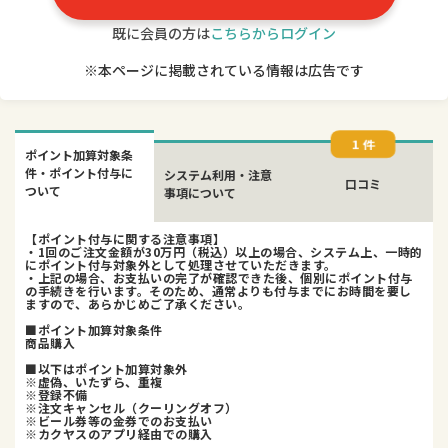
既に会員の方は
こちらからログイン
※本ページに掲載されている情報は広告です
1 件
ポイント加算対象条
件・ポイント付与に
システム利用・注意
口コミ
ついて
事項について
【ポイント付与に関する注意事項】
・1回のご注文金額が30万円（税込）以上の場合、システム上、一時的
にポイント付与対象外として処理させていただきます。
・上記の場合、お支払いの完了が確認できた後、個別にポイント付与
の手続きを行います。そのため、通常よりも付与までにお時間を要し
ますので、あらかじめご了承ください。
■ポイント加算対象条件
商品購入
■以下はポイント加算対象外
※虚偽、いたずら、重複
※登録不備
※注文キャンセル（クーリングオフ）
※ビール券等の金券でのお支払い
※カクヤスのアプリ経由での購入