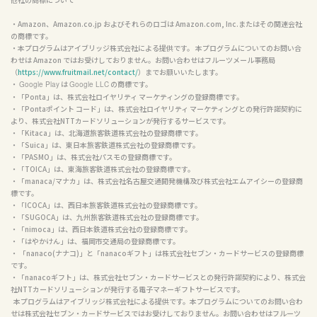
・Amazon、Amazon.co.jp およびそれらのロゴは Amazon.com, Inc.またはその関連会社
の商標です。

・本プログラムはアイブリッジ株式会社による提供です。 本プログラムについてのお問い合
わせは Amazon ではお受けしておりません。お問い合わせはフルーツメール事務局
（
https://www.fruitmail.net/contact/
）までお願いいたします。

・ 
 は 
 の商標です。

Google Play
Google LLC
・「Ponta」は、株式会社ロイヤリティ マーケティングの登録商標です。

・「Pontaポイント コード」は、株式会社ロイヤリティ マーケティングとの発行許諾契約に
より、株式会社NTTカードソリューションが発行するサービスです。

・「Kitaca」は、北海道旅客鉄道株式会社の登録商標です。

・「Suica」は、東日本旅客鉄道株式会社の登録商標です。

・「PASMO」は、株式会社パスモの登録商標です。

・「TOICA」は、東海旅客鉄道株式会社の登録商標です。

・「manaca/マナカ」は、株式会社名古屋交通開発機構及び株式会社エムアイシーの登録商
標です。

・「ICOCA」は、西日本旅客鉄道株式会社の登録商標です。

・「SUGOCA」は、九州旅客鉄道株式会社の登録商標です。

・「nimoca」は、西日本鉄道株式会社の登録商標です。

・「はやかけん」は、福岡市交通局の登録商標です。

・ 「nanaco(ナナコ)」と「nanacoギフト」は株式会社セブン・カードサービスの登録商標
です。

・「nanacoギフト」は、株式会社セブン・カードサービスとの発行許諾契約により、株式会
社NTTカードソリューションが発行する電子マネーギフトサービスです。

  本プログラムはアイブリッジ株式会社による提供です。本プログラムについてのお問い合わ
せは株式会社セブン・カードサービスではお受けしておりません。お問い合わせはフルーツ