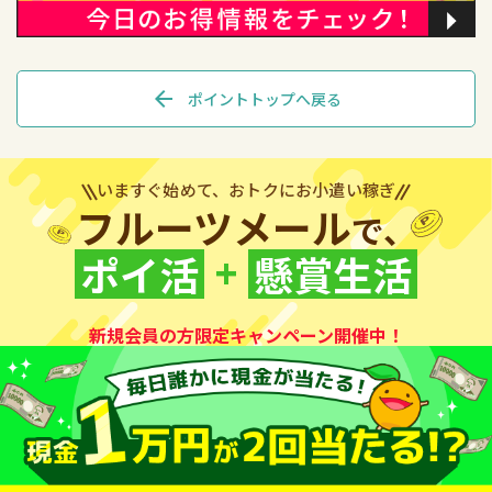
arrow_back
ポイントトップへ戻る
いますぐ始めて、おトクにお小遣い稼ぎ
フルーツメール
で、
+
ポイ活
懸賞生活
新規会員の方限定キャンペーン開催中！