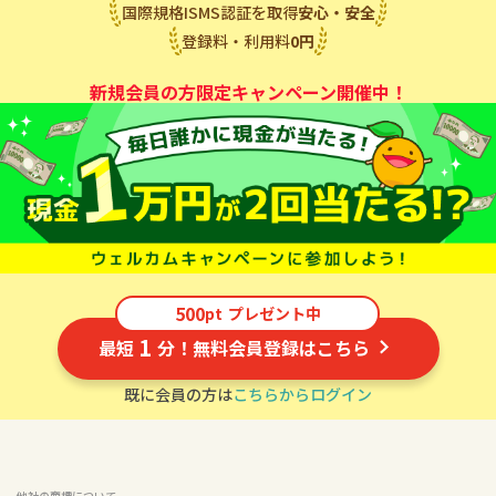
国際規格ISMS認証を取得
安心・安全
登録料・利用料
0
円
新規会員の方限定キャンペーン開催中！
500
pt
プレゼント中
1
最短
分！無料会員登録はこちら
既に会員の方は
こちらからログイン
他社の商標について