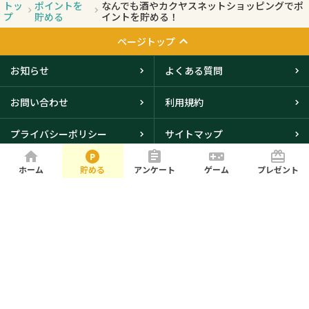
トッ
ポイントを
なんでも酒やカクヤスネットショッピングでポ
プ
貯める
イントを貯める！
ページトップ
お知らせ
よくある質問
お問い合わせ
利用規約
プライバシーポリシー
サイトマップ
会社概要
ホーム
貯める
アンケート
ゲーム
プレゼント
大阪本社・東京オフィスに
て取得
© iBRIDGE Corporation