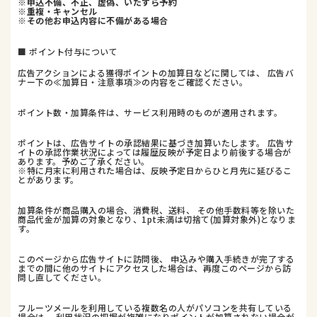
※申込不備、不正、虚偽、いたずら予約
※重複・キャンセル
※その他お申込内容に不備がある場合
■ ポイント付与について
広告アクションによる獲得ポイントの加算日などに関しては、 広告バ
ナー下の≪加算日・注意事項≫の内容をご確認ください。
ポイント数・加算条件は、サービス利用時のものが適用されます。
ポイントは、広告サイトの承認結果に基づき加算いたします。 広告サ
イトの承認作業状況によっては履歴反映が予定日より前後する場合が
あります。予めご了承ください。
※特に月末に利用された場合は、反映予定日からひと月先に延びるこ
とがあります。
加算条件が商品購入の場合、消費税、送料、 その他手数料等を除いた
商品代金が加算の対象となり、1pt未満は切捨て(加算対象外)となりま
す。
このページから広告サイトに訪問後、 申込みや購入手続きが完了する
までの間に他のサイトにアクセスした場合は、再度このページから訪
問し直してください。
フルーツメールを利用している複数名の人がパソコンを共有している
場合は、 利用状況の把握が複雑になりポイントが加算されない場合が