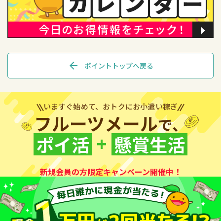
arrow_back
ポイントトップへ戻る
いますぐ始めて、おトクにお小遣い稼ぎ
フルーツメール
で、
+
ポイ活
懸賞生活
新規会員の方限定キャンペーン開催中！