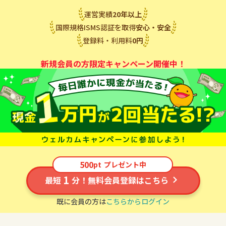
運営実績
20
年
以上
国際規格ISMS認証を取得
安心・安全
登録料・利用料
0
円
新規会員の方限定キャンペーン開催中！
500
pt
プレゼント中
1
最短
分！無料会員登録はこちら
既に会員の方は
こちらからログイン