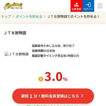
会員登録
ログイン
トップ
ポイントを貯める
ＪＴＢ旅物語でポイントを貯める！
ＪＴＢ旅物語
加算条件
お申し込み後、旅行完了
加算時期
60日前後
履歴記載タイミング
発生後1時間以内
3.0
％
1
最短
分！無料会員登録はこちら