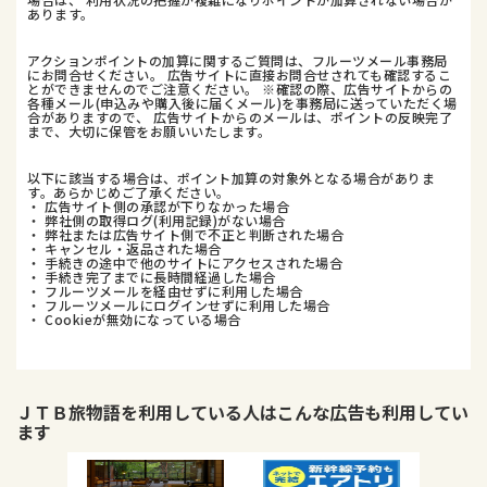
あります。
アクションポイントの加算に関するご質問は、フルーツメール事務局
にお問合せください。 広告サイトに直接お問合せされても確認するこ
とができませんのでご注意ください。 ※確認の際、広告サイトからの
各種メール(申込みや購入後に届くメール)を事務局に送っていただく場
合がありますので、 広告サイトからのメールは、ポイントの反映完了
まで、大切に保管をお願いいたします。
以下に該当する場合は、ポイント加算の対象外となる場合がありま
す。あらかじめご了承ください。
・ 広告サイト側の承認が下りなかった場合
・ 弊社側の取得ログ(利用記録)がない場合
・ 弊社または広告サイト側で不正と判断された場合
・ キャンセル・返品された場合
・ 手続きの途中で他のサイトにアクセスされた場合
・ 手続き完了までに長時間経過した場合
・ フルーツメールを経由せずに利用した場合
・ フルーツメールにログインせずに利用した場合
・ Cookieが無効になっている場合
ＪＴＢ旅物語
を利用している人はこんな広告も利用してい
ます