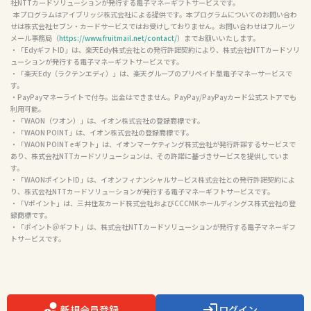
社NTTカードソリューションが発行する電子マネーギフトサービスです。

  本プログラムはアイブリッジ株式会社による提供です。本プログラムについてのお問い合わ
せは株式会社セブン・カードサービスではお受けしておりません。お問い合わせはフルーツ
メール事務局（
https://www.fruitmail.net/contact/
）までお願いいたします。

・「EdyギフトID」は、楽天Edy株式会社との発行許諾契約により、株式会社NTTカードソリ
ューションが発行する電子マネーギフトサービスです。

・「楽天Edy（ラクテンエディ）」は、楽天グループのプリペイド型電子マネーサービスで
す。

・PayPayマネーライトで付与。出金はできません。PayPay/PayPayカード公式ストアでも
利用可能。

・「WAON（ワオン）」は、イオン株式会社の登録商標です。

・「WAON POINT」は、イオン株式会社の登録商標です。

・「WAON POINT eギフト」は、イオンマーケティング株式会社が発行許諾するサービスで
あり、株式会社NTTカードソリューションは、その許諾に基づきサービスを提供していま
す。

・「WAONポイントID」は、イオンフィナンシャルサービス株式会社との発行許諾契約によ
り、株式会社NTTカードソリューションが発行する電子マネーギフトサービスです。

・「Vポイント」は、三井住友カード株式会社およびCCCMKホールディングス株式会社の登
録商標です。

・「ポイント＠ギフト」は、株式会社NTTカードソリューションが発行する電子マネーギフ
トサービスです。

新規会員登録
ログイン