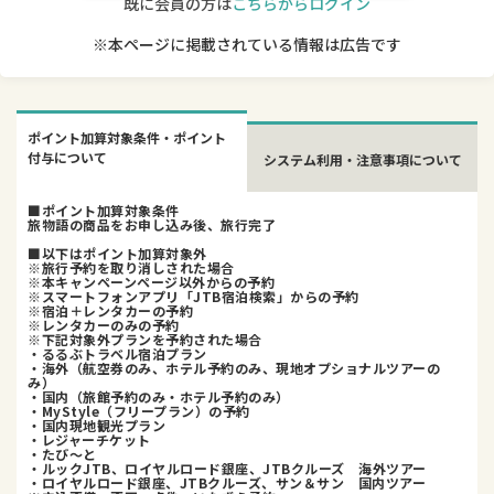
既に会員の方は
こちらからログイン
※本ページに掲載されている情報は広告です
ポイント加算対象条件・ポイント
付与について
システム利用・注意事項について
■ポイント加算対象条件
旅物語の商品をお申し込み後、旅行完了
■以下はポイント加算対象外
※旅行予約を取り消しされた場合
※本キャンペーンページ以外からの予約
※スマートフォンアプリ「JTB宿泊検索」からの予約
※宿泊＋レンタカーの予約
※レンタカーのみの予約
※下記対象外プランを予約された場合
・るるぶトラベル宿泊プラン
・海外（航空券のみ、ホテル予約のみ、現地オプショナルツアーの
み）
・国内（旅館予約のみ・ホテル予約のみ）
・MyStyle（フリープラン）の予約
・国内現地観光プラン
・レジャーチケット
・たび〜と
・ルックJTB、ロイヤルロード銀座、JTBクルーズ 海外ツアー
・ロイヤルロード銀座、JTBクルーズ、サン＆サン 国内ツアー