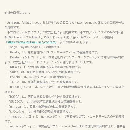
他社の商標について
・Amazon、Amazon.co.jp およびそれらのロゴは Amazon.com, Inc.またはその関連会社
の商標です。

・本プログラムはアイブリッジ株式会社による提供です。 本プログラムについてのお問い合
わせは Amazon ではお受けしておりません。お問い合わせはフルーツメール事務局
（
https://www.fruitmail.net/contact/
）までお願いいたします。

・ 
 は 
 の商標です。

Google Play
Google LLC
・「Ponta」は、株式会社ロイヤリティ マーケティングの登録商標です。

・「Pontaポイント コード」は、株式会社ロイヤリティ マーケティングとの発行許諾契約に
より、株式会社NTTカードソリューションが発行するサービスです。

・「Kitaca」は、北海道旅客鉄道株式会社の登録商標です。

・「Suica」は、東日本旅客鉄道株式会社の登録商標です。

・「PASMO」は、株式会社パスモの登録商標です。

・「TOICA」は、東海旅客鉄道株式会社の登録商標です。

・「manaca/マナカ」は、株式会社名古屋交通開発機構及び株式会社エムアイシーの登録商
標です。

・「ICOCA」は、西日本旅客鉄道株式会社の登録商標です。

・「SUGOCA」は、九州旅客鉄道株式会社の登録商標です。

・「nimoca」は、西日本鉄道株式会社の登録商標です。

・「はやかけん」は、福岡市交通局の登録商標です。

・ 「nanaco(ナナコ)」と「nanacoギフト」は株式会社セブン・カードサービスの登録商標
です。

・「nanacoギフト」は、株式会社セブン・カードサービスとの発行許諾契約により、株式会