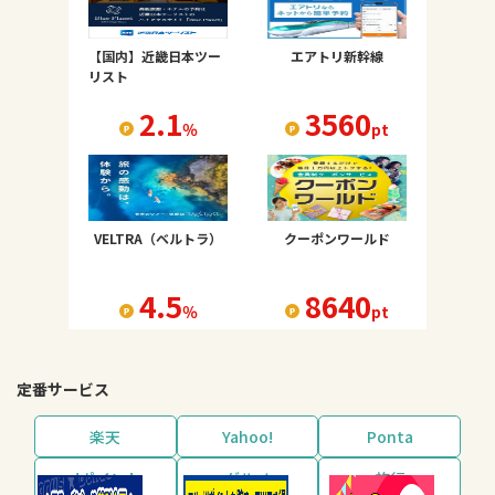
【国内】近畿日本ツー
エアトリ新幹線
リスト
2.1
3560
％
pt
VELTRA（ベルトラ）
クーポンワールド
4.5
8640
％
pt
定番サービス
楽天
Yahoo!
Ponta
dポイント
グルメ
旅行