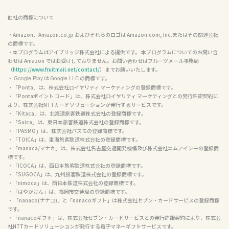
他社の商標について
・Amazon、Amazon.co.jp およびそれらのロゴは Amazon.com, Inc.またはその関連会社
の商標です。

・本プログラムはアイブリッジ株式会社による提供です。 本プログラムについてのお問い合
わせは Amazon ではお受けしておりません。お問い合わせはフルーツメール事務局
（
https://www.fruitmail.net/contact/
）までお願いいたします。

・ 
 は 
 の商標です。

Google Play
Google LLC
・「Ponta」は、株式会社ロイヤリティ マーケティングの登録商標です。

・「Pontaポイント コード」は、株式会社ロイヤリティ マーケティングとの発行許諾契約に
より、株式会社NTTカードソリューションが発行するサービスです。

・「Kitaca」は、北海道旅客鉄道株式会社の登録商標です。

・「Suica」は、東日本旅客鉄道株式会社の登録商標です。

・「PASMO」は、株式会社パスモの登録商標です。

・「TOICA」は、東海旅客鉄道株式会社の登録商標です。

・「manaca/マナカ」は、株式会社名古屋交通開発機構及び株式会社エムアイシーの登録商
標です。

・「ICOCA」は、西日本旅客鉄道株式会社の登録商標です。

・「SUGOCA」は、九州旅客鉄道株式会社の登録商標です。

・「nimoca」は、西日本鉄道株式会社の登録商標です。

・「はやかけん」は、福岡市交通局の登録商標です。

・ 「nanaco(ナナコ)」と「nanacoギフト」は株式会社セブン・カードサービスの登録商標
です。

・「nanacoギフト」は、株式会社セブン・カードサービスとの発行許諾契約により、株式会
社NTTカードソリューションが発行する電子マネーギフトサービスです。
