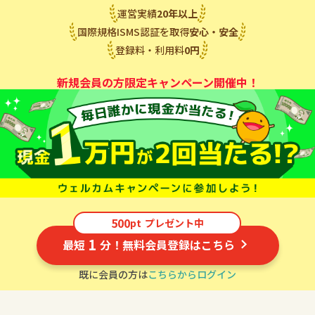
運営実績
20
年
以上
国際規格ISMS認証を取得
安心・安全
登録料・利用料
0
円
新規会員の方限定キャンペーン開催中！
500
pt
プレゼント中
1
最短
分！無料会員登録はこちら
既に会員の方は
こちらからログイン