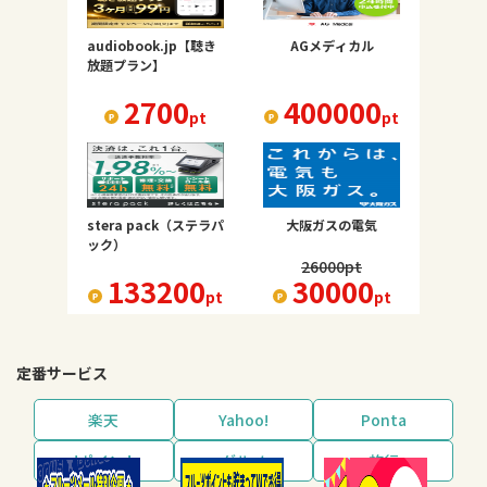
audiobook.jp【聴き
AGメディカル
放題プラン】
2700
400000
pt
pt
stera pack（ステラパ
大阪ガスの電気
ック）
26000
pt
133200
30000
pt
pt
定番サービス
楽天
Yahoo!
Ponta
dポイント
グルメ
旅行