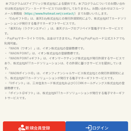
  本プログラムはアイブリッジ株式会社による提供です。本プログラムについてのお問い合わ
せは株式会社セブン・カードサービスではお受けしておりません。お問い合わせはフルーツ
メール事務局（
https://www.fruitmail.net/contact/
）までお願いいたします。

・「EdyギフトID」は、楽天Edy株式会社との発行許諾契約により、株式会社NTTカードソリ
ューションが発行する電子マネーギフトサービスです。

・「楽天Edy（ラクテンエディ）」は、楽天グループのプリペイド型電子マネーサービスで
す。

・PayPayマネーライトで付与。出金はできません。PayPay/PayPayカード公式ストアでも
利用可能。

・「WAON（ワオン）」は、イオン株式会社の登録商標です。

・「WAON POINT」は、イオン株式会社の登録商標です。

・「WAON POINT eギフト」は、イオンマーケティング株式会社が発行許諾するサービスで
あり、株式会社NTTカードソリューションは、その許諾に基づきサービスを提供していま
す。

・「WAONポイントID」は、イオンフィナンシャルサービス株式会社との発行許諾契約によ
り、株式会社NTTカードソリューションが発行する電子マネーギフトサービスです。

・「Vポイント」は、三井住友カード株式会社およびCCCMKホールディングス株式会社の登
録商標です。

・「ポイント＠ギフト」は、株式会社NTTカードソリューションが発行する電子マネーギフ
トサービスです。

新規会員登録
ログイン