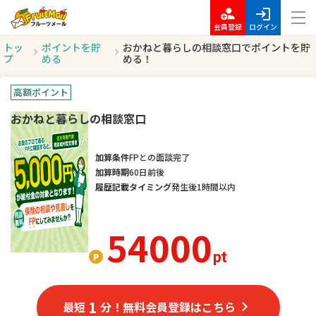
会員登録
ログイン
トッ
ポイントを貯
おかねと暮らしの相談窓口でポイントを貯
プ
める
める！
高額ポイント
おかねと暮らしの相談窓口
加算条件
FPとの面談完了
加算時期
60日前後
履歴記載タイミング
発生後1時間以内
54000
pt
1
最短
分！無料会員登録はこちら