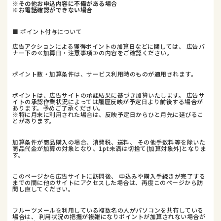
※その他お申込内容に不備がある場合
※お電話確認ができない場合
■ ポイント付与について
広告アクションによる獲得ポイントの加算日などに関しては、 広告バ
ナー下の≪加算日・注意事項≫の内容をご確認ください。
ポイント数・加算条件は、サービス利用時のものが適用されます。
ポイントは、広告サイトの承認結果に基づき加算いたします。 広告サ
イトの承認作業状況によっては履歴反映が予定日より前後する場合が
あります。予めご了承ください。
※特に月末に利用された場合は、反映予定日からひと月先に延びるこ
とがあります。
加算条件が商品購入の場合、消費税、送料、 その他手数料等を除いた
商品代金が加算の対象となり、1pt未満は切捨て(加算対象外)となりま
す。
このページから広告サイトに訪問後、 申込みや購入手続きが完了する
までの間に他のサイトにアクセスした場合は、再度このページから訪
問し直してください。
フルーツメールを利用している複数名の人がパソコンを共有している
場合は、 利用状況の把握が複雑になりポイントが加算されない場合が