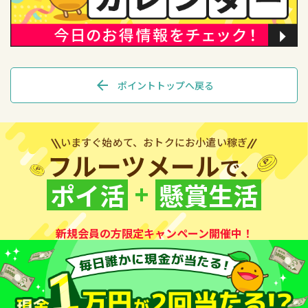
arrow_back
ポイントトップへ戻る
いますぐ始めて、おトクにお小遣い稼ぎ
フルーツメール
で、
+
ポイ活
懸賞生活
新規会員の方限定キャンペーン開催中！