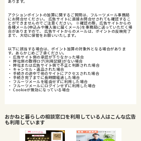
あります。
アクションポイントの加算に関するご質問は、フルーツメール事務局
にお問合せください。 広告サイトに直接お問合せされても確認するこ
とができませんのでご注意ください。 ※確認の際、広告サイトからの
各種メール(申込みや購入後に届くメール)を事務局に送っていただく場
合がありますので、 広告サイトからのメールは、ポイントの反映完了
まで、大切に保管をお願いいたします。
以下に該当する場合は、ポイント加算の対象外となる場合がありま
す。あらかじめご了承ください。
・ 広告サイト側の承認が下りなかった場合
・ 弊社側の取得ログ(利用記録)がない場合
・ 弊社または広告サイト側で不正と判断された場合
・ キャンセル・返品された場合
・ 手続きの途中で他のサイトにアクセスされた場合
・ 手続き完了までに長時間経過した場合
・ フルーツメールを経由せずに利用した場合
・ フルーツメールにログインせずに利用した場合
・ Cookieが無効になっている場合
おかねと暮らしの相談窓口
を利用している人はこんな広告
も利用しています