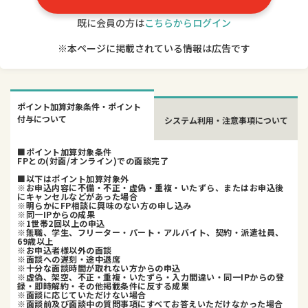
既に会員の方は
こちらからログイン
※本ページに掲載されている情報は広告です
ポイント加算対象条件・ポイント
付与について
システム利用・注意事項について
■ポイント加算対象条件
FPとの(対面/オンライン)での面談完了
■以下はポイント加算対象外
※お申込内容に不備・不正・虚偽・重複・いたずら、またはお申込後
にキャンセルなどがあった場合
※明らかにFP相談に興味のない方の申し込み
※同一IPからの成果
※1世帯2回以上の申込
※無職、学生、フリーター・パート・アルバイト、契約・派遣社員、
69歳以上
※お申込者様以外の面談
※面談への遅刻・途中退席
※十分な面談時間が取れない方からの申込
※虚偽、架空、不正・重複・いたずら・入力間違い・同一IPからの登
録・即時解約・その他掲載条件に反する成果
※面談に応じていただけない場合
※面談前及び面談中の質問事項にすべてお答えいただけなかった場合