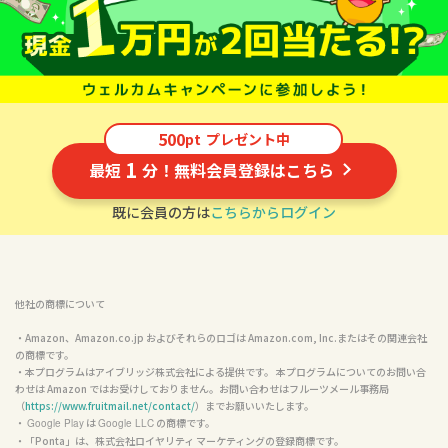
500
pt
プレゼント中
1
最短
分！無料会員登録はこちら
既に会員の方は
こちらからログイン
他社の商標について
・Amazon、Amazon.co.jp およびそれらのロゴは Amazon.com, Inc.またはその関連会社
の商標です。

・本プログラムはアイブリッジ株式会社による提供です。 本プログラムについてのお問い合
わせは Amazon ではお受けしておりません。お問い合わせはフルーツメール事務局
（
https://www.fruitmail.net/contact/
）までお願いいたします。

・ 
 は 
 の商標です。

Google Play
Google LLC
・「Ponta」は、株式会社ロイヤリティ マーケティングの登録商標です。
