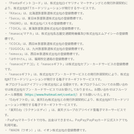
・「Pontaポイント コード」は、株式会社ロイヤリティ マーケティングとの発行許諾契約に
より、株式会社NTTカードソリューションが発行するサービスです。

・「Kitaca」は、北海道旅客鉄道株式会社の登録商標です。

・「Suica」は、東日本旅客鉄道株式会社の登録商標です。

・「PASMO」は、株式会社パスモの登録商標です。

・「TOICA」は、東海旅客鉄道株式会社の登録商標です。

・「manaca/マナカ」は、株式会社名古屋交通開発機構及び株式会社エムアイシーの登録商
標です。

・「ICOCA」は、西日本旅客鉄道株式会社の登録商標です。

・「SUGOCA」は、九州旅客鉄道株式会社の登録商標です。

・「nimoca」は、西日本鉄道株式会社の登録商標です。

・「はやかけん」は、福岡市交通局の登録商標です。

・ 「nanaco(ナナコ)」と「nanacoギフト」は株式会社セブン・カードサービスの登録商標
です。

・「nanacoギフト」は、株式会社セブン・カードサービスとの発行許諾契約により、株式会
社NTTカードソリューションが発行する電子マネーギフトサービスです。

  本プログラムはアイブリッジ株式会社による提供です。本プログラムについてのお問い合わ
せは株式会社セブン・カードサービスではお受けしておりません。お問い合わせはフルーツ
メール事務局（
https://www.fruitmail.net/contact/
）までお願いいたします。

・「EdyギフトID」は、楽天Edy株式会社との発行許諾契約により、株式会社NTTカードソリ
ューションが発行する電子マネーギフトサービスです。

・「楽天Edy（ラクテンエディ）」は、楽天グループのプリペイド型電子マネーサービスで
す。

・PayPayマネーライトで付与。出金はできません。PayPay/PayPayカード公式ストアでも
利用可能。

・「WAON（ワオン）」は、イオン株式会社の登録商標です。
