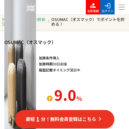
会員登録
ログイン
トッ
ポイントを貯め
OSUMAC（オスマック）でポイントを貯
プ
る
める！
OSUMAC（オスマック）
加算条件
購入
加算時期
30日前後
履歴記載タイミング
翌日中
9.0
％
1
最短
分！無料会員登録はこちら