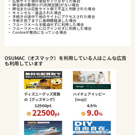
・ 広告サイト側の承認が下りなかった場合
・ 弊社側の取得ログ(利用記録)がない場合
・ 弊社または広告サイト側で不正と判断された場合
・ キャンセル・返品された場合
・ 手続きの途中で他のサイトにアクセスされた場合
・ 手続き完了までに長時間経過した場合
・ フルーツメールを経由せずに利用した場合
・ フルーツメールにログインせずに利用した場合
・ Cookieが無効になっている場合
OSUMAC（オスマック）
を利用している人はこんな広告
も利用しています
ディズニーグッズ買取
ハイチェアイッピー
の【グッズキング】
【moji】
12500
pt
4.5
％
22500
9.0
pt
％