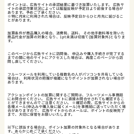
ポイントは、広告サイトの承認結果に基づき加算いたします。 広告サ
イトの承認作業状況によっては履歴反映が予定日より前後する場合が
あります。予めご了承ください。
※特に月末に利用された場合は、反映予定日からひと月先に延びるこ
とがあります。
加算条件が商品購入の場合、消費税、送料、 その他手数料等を除いた
商品代金が加算の対象となり、1pt未満は切捨て(加算対象外)となりま
す。
このページから広告サイトに訪問後、 申込みや購入手続きが完了する
までの間に他のサイトにアクセスした場合は、再度このページから訪
問し直してください。
フルーツメールを利用している複数名の人がパソコンを共有している
場合は、 利用状況の把握が複雑になりポイントが加算されない場合が
あります。
アクションポイントの加算に関するご質問は、フルーツメール事務局
にお問合せください。 広告サイトに直接お問合せされても確認するこ
とができませんのでご注意ください。 ※確認の際、広告サイトからの
各種メール(申込みや購入後に届くメール)を事務局に送っていただく場
合がありますので、 広告サイトからのメールは、ポイントの反映完了
まで、大切に保管をお願いいたします。
以下に該当する場合は、ポイント加算の対象外となる場合がありま
す。あらかじめご了承ください。