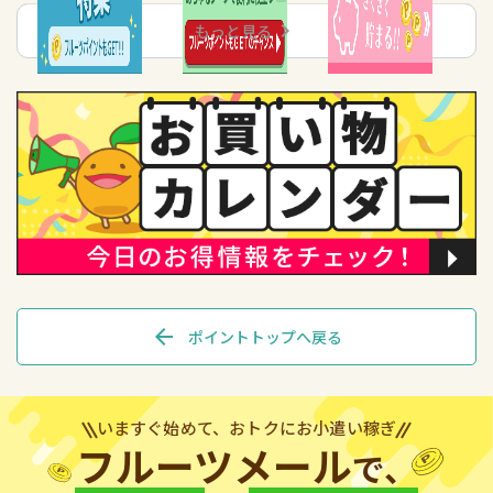
chevron_right
もっと見る
arrow_back
ポイントトップへ戻る
いますぐ始めて、おトクにお小遣い稼ぎ
フルーツメール
で、