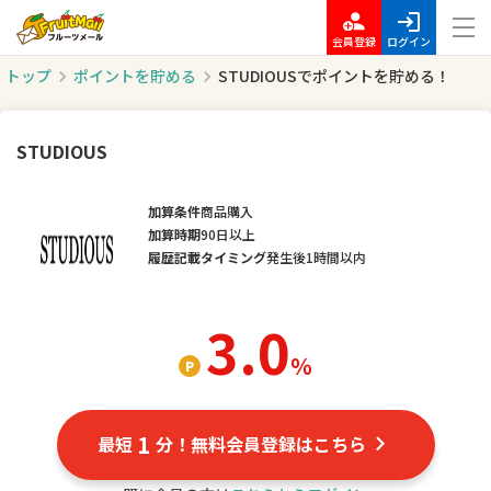
会員登録
ログイン
トップ
ポイントを貯める
STUDIOUSでポイントを貯める！
STUDIOUS
加算条件
商品購入
加算時期
90日以上
履歴記載タイミング
発生後1時間以内
3.0
％
1
最短
分！無料会員登録はこちら