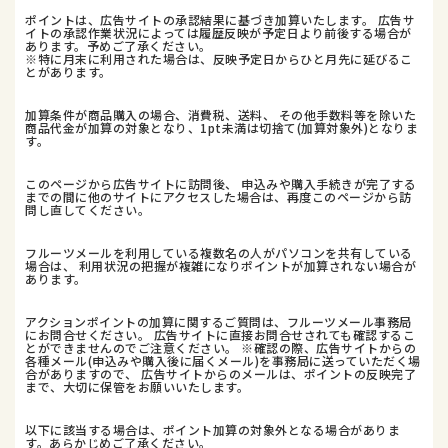
ポイントは、広告サイトの承認結果に基づき加算いたします。 広告サ
イトの承認作業状況によっては履歴反映が予定日より前後する場合が
あります。予めご了承ください。
※特に月末に利用された場合は、反映予定日からひと月先に延びるこ
とがあります。
加算条件が商品購入の場合、消費税、送料、 その他手数料等を除いた
商品代金が加算の対象となり、1pt未満は切捨て(加算対象外)となりま
す。
このページから広告サイトに訪問後、 申込みや購入手続きが完了する
までの間に他のサイトにアクセスした場合は、再度このページから訪
問し直してください。
フルーツメールを利用している複数名の人がパソコンを共有している
場合は、 利用状況の把握が複雑になりポイントが加算されない場合が
あります。
アクションポイントの加算に関するご質問は、フルーツメール事務局
にお問合せください。 広告サイトに直接お問合せされても確認するこ
とができませんのでご注意ください。 ※確認の際、広告サイトからの
各種メール(申込みや購入後に届くメール)を事務局に送っていただく場
合がありますので、 広告サイトからのメールは、ポイントの反映完了
まで、大切に保管をお願いいたします。
以下に該当する場合は、ポイント加算の対象外となる場合がありま
す。あらかじめご了承ください。