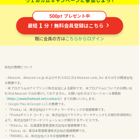
500
pt
プレゼント中
1
最短
分！無料会員登録はこちら
既に会員の方は
こちらからログイン
他社の商標について
・Amazon、Amazon.co.jp およびそれらのロゴは Amazon.com, Inc.またはその関連会社
の商標です。

・本プログラムはアイブリッジ株式会社による提供です。 本プログラムについてのお問い合
わせは Amazon ではお受けしておりません。お問い合わせはフルーツメール事務局
（
https://www.fruitmail.net/contact/
）までお願いいたします。

・ 
 は 
 の商標です。

Google Play
Google LLC
・「Ponta」は、株式会社ロイヤリティ マーケティングの登録商標です。

・「Pontaポイント コード」は、株式会社ロイヤリティ マーケティングとの発行許諾契約に
より、株式会社NTTカードソリューションが発行するサービスです。

・「Kitaca」は、北海道旅客鉄道株式会社の登録商標です。

・「Suica」は、東日本旅客鉄道株式会社の登録商標です。

・「PASMO」は、株式会社パスモの登録商標です。
