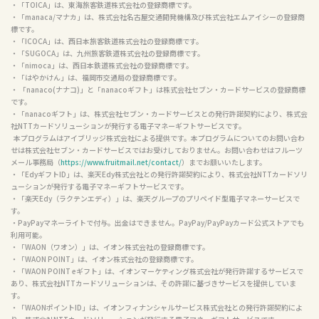
・「TOICA」は、東海旅客鉄道株式会社の登録商標です。

・「manaca/マナカ」は、株式会社名古屋交通開発機構及び株式会社エムアイシーの登録商
標です。

・「ICOCA」は、西日本旅客鉄道株式会社の登録商標です。

・「SUGOCA」は、九州旅客鉄道株式会社の登録商標です。

・「nimoca」は、西日本鉄道株式会社の登録商標です。

・「はやかけん」は、福岡市交通局の登録商標です。

・ 「nanaco(ナナコ)」と「nanacoギフト」は株式会社セブン・カードサービスの登録商標
です。

・「nanacoギフト」は、株式会社セブン・カードサービスとの発行許諾契約により、株式会
社NTTカードソリューションが発行する電子マネーギフトサービスです。

  本プログラムはアイブリッジ株式会社による提供です。本プログラムについてのお問い合わ
せは株式会社セブン・カードサービスではお受けしておりません。お問い合わせはフルーツ
メール事務局（
https://www.fruitmail.net/contact/
）までお願いいたします。

・「EdyギフトID」は、楽天Edy株式会社との発行許諾契約により、株式会社NTTカードソリ
ューションが発行する電子マネーギフトサービスです。

・「楽天Edy（ラクテンエディ）」は、楽天グループのプリペイド型電子マネーサービスで
す。

・PayPayマネーライトで付与。出金はできません。PayPay/PayPayカード公式ストアでも
利用可能。

・「WAON（ワオン）」は、イオン株式会社の登録商標です。

・「WAON POINT」は、イオン株式会社の登録商標です。

・「WAON POINT eギフト」は、イオンマーケティング株式会社が発行許諾するサービスで
あり、株式会社NTTカードソリューションは、その許諾に基づきサービスを提供していま
す。

・「WAONポイントID」は、イオンフィナンシャルサービス株式会社との発行許諾契約によ