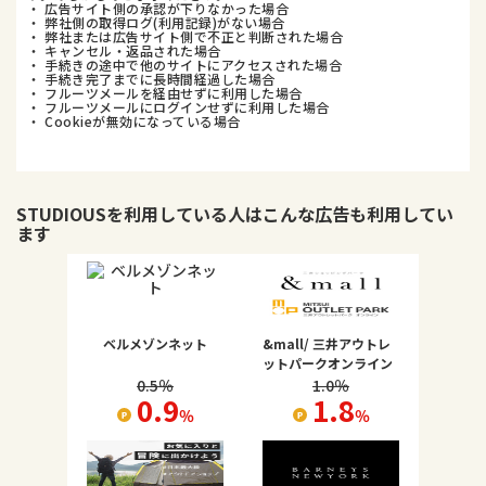
・ 広告サイト側の承認が下りなかった場合
・ 弊社側の取得ログ(利用記録)がない場合
・ 弊社または広告サイト側で不正と判断された場合
・ キャンセル・返品された場合
・ 手続きの途中で他のサイトにアクセスされた場合
・ 手続き完了までに長時間経過した場合
・ フルーツメールを経由せずに利用した場合
・ フルーツメールにログインせずに利用した場合
・ Cookieが無効になっている場合
STUDIOUS
を利用している人はこんな広告も利用してい
ます
ベルメゾンネット
&mall/ 三井アウトレ
ットパークオンライン
0.5
％
1.0
％
0.9
1.8
％
％