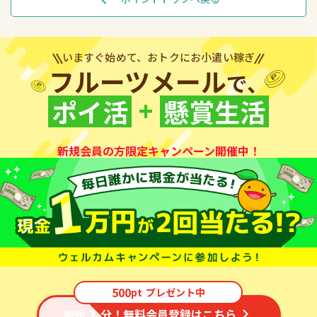
いますぐ始めて、おトクにお小遣い稼ぎ
フルーツメール
で、
+
ポイ活
懸賞生活
新規会員の方限定キャンペーン開催中！
500
pt
プレゼント中
1
最短
分！無料会員登録はこちら