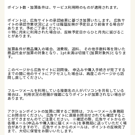
ポイント数・加算条件は、サービス利用時のものが適用されます。
ポイントは、広告サイトの承認結果に基づき加算いたします。 広告サ
イトの承認作業状況によっては履歴反映が予定日より前後する場合が
あります。予めご了承ください。
※特に月末に利用された場合は、反映予定日からひと月先に延びるこ
とがあります。
加算条件が商品購入の場合、消費税、送料、 その他手数料等を除いた
商品代金が加算の対象となり、1pt未満は切捨て(加算対象外)となりま
す。
このページから広告サイトに訪問後、 申込みや購入手続きが完了する
までの間に他のサイトにアクセスした場合は、再度このページから訪
問し直してください。
フルーツメールを利用している複数名の人がパソコンを共有している
場合は、 利用状況の把握が複雑になりポイントが加算されない場合が
あります。
アクションポイントの加算に関するご質問は、フルーツメール事務局
にお問合せください。 広告サイトに直接お問合せされても確認するこ
とができませんのでご注意ください。 ※確認の際、広告サイトからの
各種メール(申込みや購入後に届くメール)を事務局に送っていただく場
合がありますので、 広告サイトからのメールは、ポイントの反映完了
まで、大切に保管をお願いいたします。