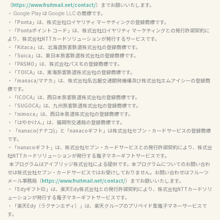
（
https://www.fruitmail.net/contact/
）までお願いいたします。

・ 
 は 
 の商標です。

Google Play
Google LLC
・「Ponta」は、株式会社ロイヤリティ マーケティングの登録商標です。

・「Pontaポイント コード」は、株式会社ロイヤリティ マーケティングとの発行許諾契約に
より、株式会社NTTカードソリューションが発行するサービスです。

・「Kitaca」は、北海道旅客鉄道株式会社の登録商標です。

・「Suica」は、東日本旅客鉄道株式会社の登録商標です。

・「PASMO」は、株式会社パスモの登録商標です。

・「TOICA」は、東海旅客鉄道株式会社の登録商標です。

・「manaca/マナカ」は、株式会社名古屋交通開発機構及び株式会社エムアイシーの登録商
標です。

・「ICOCA」は、西日本旅客鉄道株式会社の登録商標です。

・「SUGOCA」は、九州旅客鉄道株式会社の登録商標です。

・「nimoca」は、西日本鉄道株式会社の登録商標です。

・「はやかけん」は、福岡市交通局の登録商標です。

・ 「nanaco(ナナコ)」と「nanacoギフト」は株式会社セブン・カードサービスの登録商標
です。

・「nanacoギフト」は、株式会社セブン・カードサービスとの発行許諾契約により、株式会
社NTTカードソリューションが発行する電子マネーギフトサービスです。

  本プログラムはアイブリッジ株式会社による提供です。本プログラムについてのお問い合わ
せは株式会社セブン・カードサービスではお受けしておりません。お問い合わせはフルーツ
メール事務局（
https://www.fruitmail.net/contact/
）までお願いいたします。

・「EdyギフトID」は、楽天Edy株式会社との発行許諾契約により、株式会社NTTカードソリ
ューションが発行する電子マネーギフトサービスです。

・「楽天Edy（ラクテンエディ）」は、楽天グループのプリペイド型電子マネーサービスで
す。
