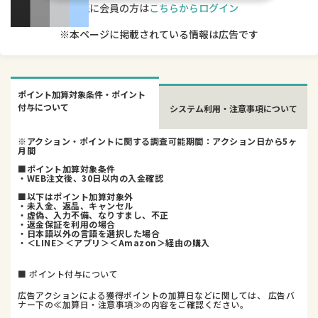
既に会員の方は
こちらからログイン
※本ページに掲載されている情報は広告です
ポイント加算対象条件・ポイント
付与について
システム利用・注意事項について
※アクション・ポイントに関する調査可能期間：アクション日から5ヶ
月間
■ポイント加算対象条件
・WEB注文後、30日以内の入金確認
■以下はポイント加算対象外
・未入金、返品、キャンセル
・虚偽、入力不備、なりすまし、不正
・返金保証を利用の場合
・日本語以外の言語を選択した場合
・＜LINE＞＜アプリ＞＜Amazon＞経由の購入
■ ポイント付与について
広告アクションによる獲得ポイントの加算日などに関しては、 広告バ
ナー下の≪加算日・注意事項≫の内容をご確認ください。