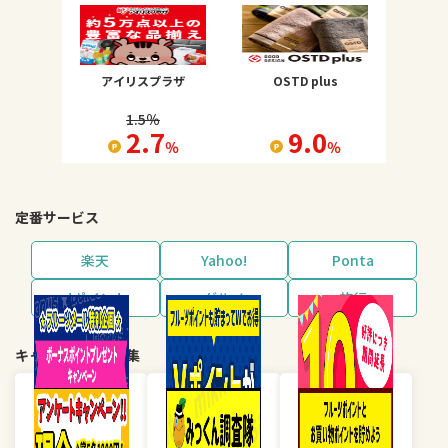
アイリスプラザ
OSTD plus
1.5
％
2.7
9.0
％
％
定番サービス
楽天
Yahoo!
Ponta
dポイント
グルメ
旅行
キャンペーン・特集