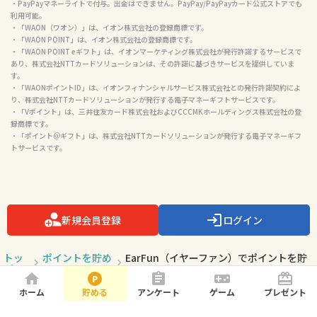
・PayPayマネーライトで付与。出金はできません。PayPay/PayPayカード公式ストアでも
利用可能。

・「WAON（ワオン）」は、イオン株式会社の登録商標です。

・「WAON POINT」は、イオン株式会社の登録商標です。

・「WAON POINT eギフト」は、イオンマーケティング株式会社が発行許諾するサービスで
あり、株式会社NTTカードソリューションは、その許諾に基づきサービスを提供していま
す。

・「WAONポイントID」は、イオンフィナンシャルサービス株式会社との発行許諾契約によ
り、株式会社NTTカードソリューションが発行する電子マネーギフトサービスです。

・「Vポイント」は、三井住友カード株式会社およびCCCMKホールディングス株式会社の登
録商標です。

・「ポイント＠ギフト」は、株式会社NTTカードソリューションが発行する電子マネーギフ
トサービスです。

新規会員登録
ログイン
トッ
ポイントを貯め
EarFun（イヤーファン）でポイントを貯
プ
る
める！
ホーム
貯める
アンケート
ゲーム
プレゼント
ページトップ