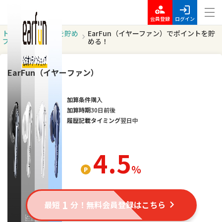
会員登録
ログイン
トッ
ポイントを貯め
EarFun（イヤーファン）でポイントを貯
プ
る
める！
EarFun（イヤーファン）
加算条件
購入
加算時期
30日前後
履歴記載タイミング
翌日中
4.5
％
1
最短
分！無料会員登録はこちら