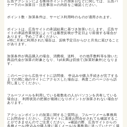
広告アクションによる獲得ポイントの加算日などに関しては、 広告バ
ナー下の≪加算日・注意事項≫の内容をご確認ください。
ポイント数・加算条件は、サービス利用時のものが適用されます。
ポイントは、広告サイトの承認結果に基づき加算いたします。 広告サ
イトの承認作業状況によっては履歴反映が予定日より前後する場合が
あります。予めご了承ください。
※特に月末に利用された場合は、反映予定日からひと月先に延びること
があります。
加算条件が商品購入の場合、消費税、送料、 その他手数料等を除いた
商品代金が加算の対象となり、1pt未満は切捨て(加算対象外)となりま
す。
このページから広告サイトに訪問後、 申込みや購入手続きが完了する
までの間に他のサイトにアクセスした場合は、再度このページから訪
問し直してください。
フルーツメールを利用している複数名の人がパソコンを共有している
場合は、 利用状況の把握が複雑になりポイントが加算されない場合が
あります。
アクションポイントの加算に関するご質問は、フルーツメール事務局
にお問合せください。 広告サイトに直接お問合せされても確認するこ
とができませんのでご注意ください。 ※確認の際、広告サイトからの
各種メール(申込みや購入後に届くメール)を事務局に送っていただく場