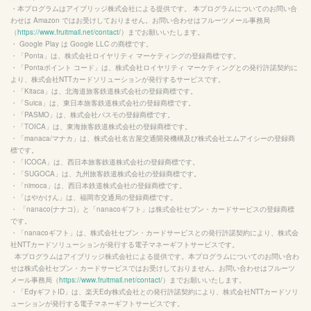
・本プログラムはアイブリッジ株式会社による提供です。 本プログラムについてのお問い合
わせは Amazon ではお受けしておりません。お問い合わせはフルーツメール事務局
（
https://www.fruitmail.net/contact/
）までお願いいたします。

・ 
Google Play
 は 
Google LLC
 の商標です。

・「Ponta」は、株式会社ロイヤリティ マーケティングの登録商標です。

・「Pontaポイント コード」は、株式会社ロイヤリティ マーケティングとの発行許諾契約に
より、株式会社NTTカードソリューションが発行するサービスです。

・「Kitaca」は、北海道旅客鉄道株式会社の登録商標です。

・「Suica」は、東日本旅客鉄道株式会社の登録商標です。

・「PASMO」は、株式会社パスモの登録商標です。

・「TOICA」は、東海旅客鉄道株式会社の登録商標です。

・「manaca/マナカ」は、株式会社名古屋交通開発機構及び株式会社エムアイシーの登録商
標です。

・「ICOCA」は、西日本旅客鉄道株式会社の登録商標です。

・「SUGOCA」は、九州旅客鉄道株式会社の登録商標です。

・「nimoca」は、西日本鉄道株式会社の登録商標です。

・「はやかけん」は、福岡市交通局の登録商標です。

・ 「nanaco(ナナコ)」と「nanacoギフト」は株式会社セブン・カードサービスの登録商標
です。

・「nanacoギフト」は、株式会社セブン・カードサービスとの発行許諾契約により、株式会
社NTTカードソリューションが発行する電子マネーギフトサービスです。

  本プログラムはアイブリッジ株式会社による提供です。本プログラムについてのお問い合わ
せは株式会社セブン・カードサービスではお受けしておりません。お問い合わせはフルーツ
メール事務局（
https://www.fruitmail.net/contact/
）までお願いいたします。

・「EdyギフトID」は、楽天Edy株式会社との発行許諾契約により、株式会社NTTカードソリ
ューションが発行する電子マネーギフトサービスです。
