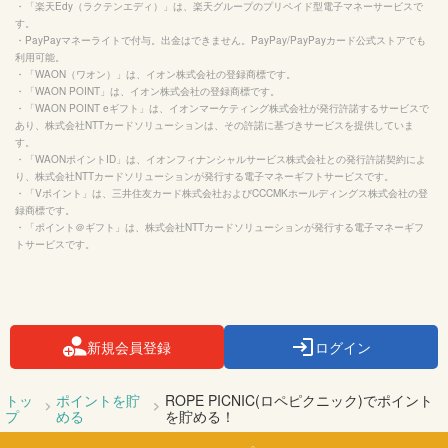
・「楽天Edy（ラクテンエディ）」は、楽天グループのプリペイド型電子マネーサービスで
す。

・PayPayマネーライトで付与。出金はできません。PayPay/PayPayカード公式ストアでも
利用可能。

・「WAON（ワオン）」は、イオン株式会社の登録商標です。

・「WAON POINT」は、イオン株式会社の登録商標です。

・「WAON POINT eギフト」は、イオンマーケティング株式会社が発行許諾するサービスで
あり、株式会社NTTカードソリューションは、その許諾に基づきサービスを提供していま
す。

・「WAONポイントID」は、イオンフィナンシャルサービス株式会社との発行許諾契約によ
り、株式会社NTTカードソリューションが発行する電子マネーギフトサービスです。

・「Vポイント」は、三井住友カード株式会社およびCCCMKホールディングス株式会社の登
録商標です。

・「ポイント＠ギフト」は、株式会社NTTカードソリューションが発行する電子マネーギフ
トサービスです。

新規会員登録
ログイン
トッ
ポイントを貯
ROPE PICNIC(ロペピクニック)でポイント
プ
める
を貯める！