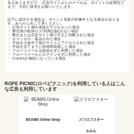
合がありますので、 広告サイトからのメールは、ポイントの反映完了
まで、大切に保管をお願いいたします。
以下に該当する場合は、ポイント加算の対象外となる場合がありま
す。あらかじめご了承ください。
・ 広告サイト側の承認が下りなかった場合
・ 弊社側の取得ログ(利用記録)がない場合
・ 弊社または広告サイト側で不正と判断された場合
・ キャンセル・返品された場合
・ 手続きの途中で他のサイトにアクセスされた場合
・ 手続き完了までに長時間経過した場合
・ フルーツメールを経由せずに利用した場合
・ フルーツメールにログインせずに利用した場合
・ Cookieが無効になっている場合
ROPE PICNIC(ロペピクニック)
を利用している人はこん
な広告も利用しています
BEAMS Online Shop
スワロフスキー
3.0
％