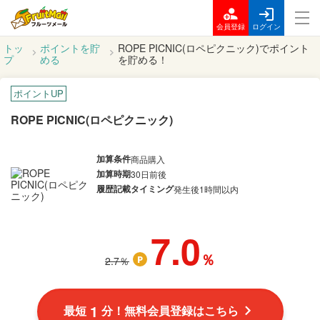
会員登録
ログイン
トッ
ポイントを貯
ROPE PICNIC(ロペピクニック)でポイント
プ
める
を貯める！
ポイントUP
ROPE PICNIC(ロペピクニック)
加算条件
商品購入
加算時期
30日前後
履歴記載タイミング
発生後1時間以内
7.0
％
2.7
％
1
最短
分！無料会員登録はこちら