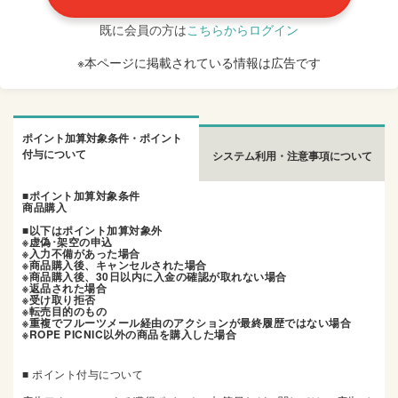
既に会員の方は
こちらからログイン
※本ページに掲載されている情報は広告です
ポイント加算対象条件・ポイント
付与について
システム利用・注意事項について
■ポイント加算対象条件
商品購入
■以下はポイント加算対象外
※虚偽･架空の申込
※入力不備があった場合
※商品購入後、キャンセルされた場合
※商品購入後、30日以内に入金の確認が取れない場合
※返品された場合
※受け取り拒否
※転売目的のもの
※重複でフルーツメール経由のアクションが最終履歴ではない場合
※ROPE PICNIC以外の商品を購入した場合
■ ポイント付与について