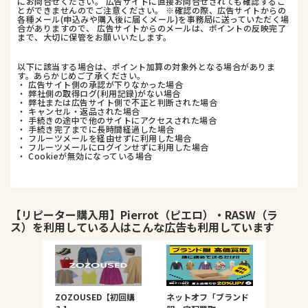
にお問合せください。 広告サイトに直接お問合せされても確認するこ
とができませんのでご注意ください。 ※確認の際、広告サイトからの
各種メール(申込みや購入後に届くメール)を事務局に送っていただく場
合がありますので、 広告サイトからのメールは、ポイントの反映完了
まで、大切に保管をお願いいたします。
以下に該当する場合は、ポイント加算の対象外となる場合がありま
す。あらかじめご了承ください。
・ 広告サイト側の承認が下りなかった場合
・ 弊社側の取得ログ(利用記録)がない場合
・ 弊社または広告サイト側で不正と判断された場合
・ キャンセル・返品された場合
・ 手続きの途中で他のサイトにアクセスされた場合
・ 手続き完了までに長時間経過した場合
・ フルーツメールを経由せずに利用した場合
・ フルーツメールにログインせずに利用した場合
・ Cookieが無効になっている場合
【リピーター購入用】Pierrot（ピエロ）・RASW（ラ
ス）
を利用している人はこんな広告も利用しています
ZOZOUSED【初回購
ネットオフ「ブランド