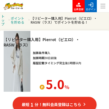
会員登録
ログイン
ト
ポイント
【リピーター購入用】Pierrot（ピエロ）・
ッ
を貯める
RASW（ラス）でポイントを貯める！
プ
【リピーター購入用】Pierrot（ピエロ）・
RASW（ラス）
加算条件
購入
加算時期
30日前後
履歴記載タイミング
発生後1時間以内
5.0
％
1
最短
分！無料会員登録はこちら