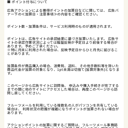
■ ポイント付与について
広告アクションによる獲得ポイントの加算日などに関しては、 広告バ
ナー下の≪加算日・注意事項≫の内容をご確認ください。
ポイント数・加算条件は、サービス利用時のものが適用されます。
ポイントは、広告サイトの承認結果に基づき加算いたします。 広告サ
イトの承認作業状況によっては履歴反映が予定日より前後する場合が
あります。予めご了承ください。
※特に月末に利用された場合は、反映予定日からひと月先に延びるこ
とがあります。
加算条件が商品購入の場合、消費税、送料、 その他手数料等を除いた
商品代金が加算の対象となり、1pt未満は切捨て(加算対象外)となりま
す。
このページから広告サイトに訪問後、 申込みや購入手続きが完了する
までの間に他のサイトにアクセスした場合は、再度このページから訪
問し直してください。
フルーツメールを利用している複数名の人がパソコンを共有している
場合は、 利用状況の把握が複雑になりポイントが加算されない場合が
あります。
アクションポイントの加算に関するご質問は、フルーツメール事務局