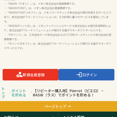
・「WAON（ワオン）」は、イオン株式会社の登録商標です。

・「WAON POINT」は、イオン株式会社の登録商標です。

・「WAON POINT eギフト」は、イオンマーケティング株式会社が発行許諾するサービスで
あり、株式会社NTTカードソリューションは、その許諾に基づきサービスを提供していま
す。

・「WAONポイントID」は、イオンフィナンシャルサービス株式会社との発行許諾契約によ
り、株式会社NTTカードソリューションが発行する電子マネーギフトサービスです。

・「Vポイント」は、三井住友カード株式会社およびCCCMKホールディングス株式会社の登
録商標です。

・「ポイント＠ギフト」は、株式会社NTTカードソリューションが発行する電子マネーギフ
トサービスです。

新規会員登録
ログイン
ト
ポイント
【リピーター購入用】Pierrot（ピエロ）・
ッ
を貯める
RASW（ラス）でポイントを貯める！
プ
ページトップ