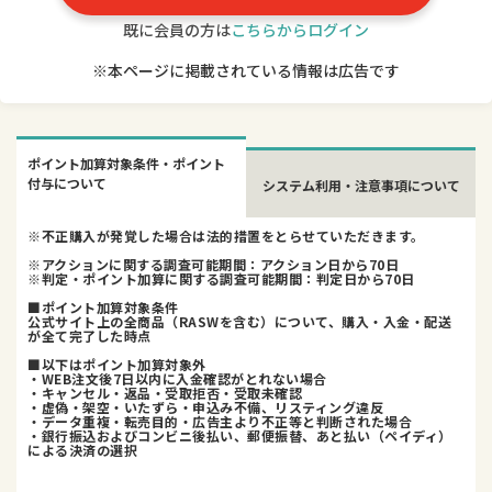
既に会員の方は
こちらからログイン
※本ページに掲載されている情報は広告です
ポイント加算対象条件・ポイント
付与について
システム利用・注意事項について
※不正購入が発覚した場合は法的措置をとらせていただきます。
※アクションに関する調査可能期間：アクション日から70日
※判定・ポイント加算に関する調査可能期間：判定日から70日
■ポイント加算対象条件
公式サイト上の全商品（RASWを含む）について、購入・入金・配送
が全て完了した時点
■以下はポイント加算対象外
・WEB注文後7日以内に入金確認がとれない場合
・キャンセル・返品・受取拒否・受取未確認
・虚偽・架空・いたずら・申込み不備、リスティング違反
・データ重複・転売目的・広告主より不正等と判断された場合
・銀行振込およびコンビニ後払い、郵便振替、あと払い（ペイディ）
による決済の選択