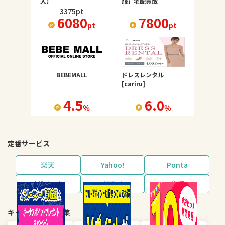
入】
服」宅配買取
3375
pt
6080
7800
pt
pt
BEBEMALL
ドレスレンタル
[cariru]
4.5
6.0
％
％
定番サービス
楽天
Yahoo!
Ponta
dポイント
グルメ
旅行
キャンペーン・特集