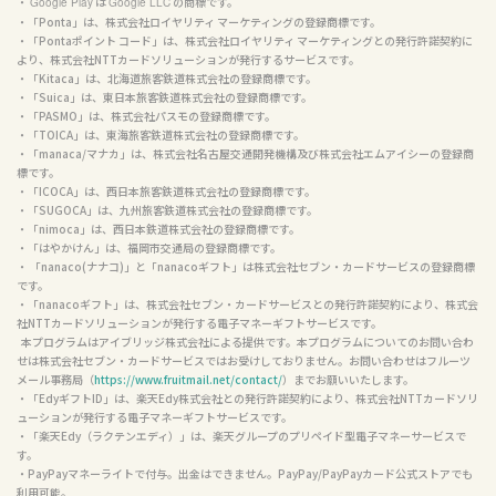
・ 
 は 
 の商標です。

Google Play
Google LLC
・「Ponta」は、株式会社ロイヤリティ マーケティングの登録商標です。

・「Pontaポイント コード」は、株式会社ロイヤリティ マーケティングとの発行許諾契約に
より、株式会社NTTカードソリューションが発行するサービスです。

・「Kitaca」は、北海道旅客鉄道株式会社の登録商標です。

・「Suica」は、東日本旅客鉄道株式会社の登録商標です。

・「PASMO」は、株式会社パスモの登録商標です。

・「TOICA」は、東海旅客鉄道株式会社の登録商標です。

・「manaca/マナカ」は、株式会社名古屋交通開発機構及び株式会社エムアイシーの登録商
標です。

・「ICOCA」は、西日本旅客鉄道株式会社の登録商標です。

・「SUGOCA」は、九州旅客鉄道株式会社の登録商標です。

・「nimoca」は、西日本鉄道株式会社の登録商標です。

・「はやかけん」は、福岡市交通局の登録商標です。

・ 「nanaco(ナナコ)」と「nanacoギフト」は株式会社セブン・カードサービスの登録商標
です。

・「nanacoギフト」は、株式会社セブン・カードサービスとの発行許諾契約により、株式会
社NTTカードソリューションが発行する電子マネーギフトサービスです。

  本プログラムはアイブリッジ株式会社による提供です。本プログラムについてのお問い合わ
せは株式会社セブン・カードサービスではお受けしておりません。お問い合わせはフルーツ
メール事務局（
https://www.fruitmail.net/contact/
）までお願いいたします。

・「EdyギフトID」は、楽天Edy株式会社との発行許諾契約により、株式会社NTTカードソリ
ューションが発行する電子マネーギフトサービスです。

・「楽天Edy（ラクテンエディ）」は、楽天グループのプリペイド型電子マネーサービスで
す。

・PayPayマネーライトで付与。出金はできません。PayPay/PayPayカード公式ストアでも
利用可能。
