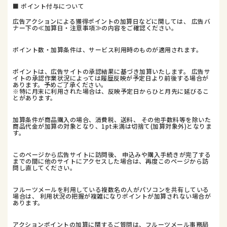
■ ポイント付与について
広告アクションによる獲得ポイントの加算日などに関しては、 広告バ
ナー下の≪加算日・注意事項≫の内容をご確認ください。
ポイント数・加算条件は、サービス利用時のものが適用されます。
ポイントは、広告サイトの承認結果に基づき加算いたします。 広告サ
イトの承認作業状況によっては履歴反映が予定日より前後する場合が
あります。予めご了承ください。
※特に月末に利用された場合は、反映予定日からひと月先に延びるこ
とがあります。
加算条件が商品購入の場合、消費税、送料、 その他手数料等を除いた
商品代金が加算の対象となり、1pt未満は切捨て(加算対象外)となりま
す。
このページから広告サイトに訪問後、 申込みや購入手続きが完了する
までの間に他のサイトにアクセスした場合は、再度このページから訪
問し直してください。
フルーツメールを利用している複数名の人がパソコンを共有している
場合は、 利用状況の把握が複雑になりポイントが加算されない場合が
あります。
アクションポイントの加算に関するご質問は、フルーツメール事務局