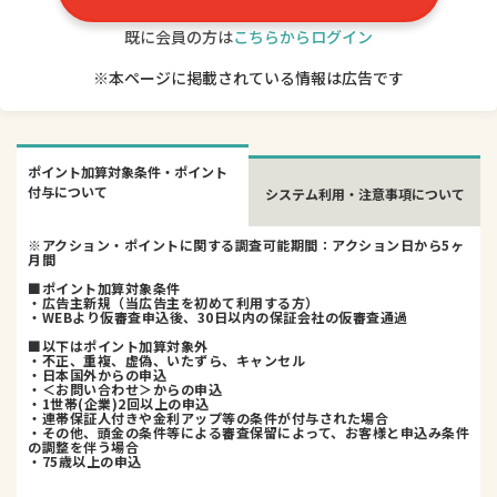
既に会員の方は
こちらからログイン
※本ページに掲載されている情報は広告です
ポイント加算対象条件・ポイント
付与について
システム利用・注意事項について
※アクション・ポイントに関する調査可能期間：アクション日から5ヶ
月間
■ポイント加算対象条件
・広告主新規（当広告主を初めて利用する方）
・WEBより仮審査申込後、30日以内の保証会社の仮審査通過
■以下はポイント加算対象外
・不正、重複、虚偽、いたずら、キャンセル
・日本国外からの申込
・＜お問い合わせ＞からの申込
・1世帯(企業)2回以上の申込
・連帯保証人付きや金利アップ等の条件が付与された場合
・その他、頭金の条件等による審査保留によって、お客様と申込み条件
の調整を伴う場合
・75歳以上の申込