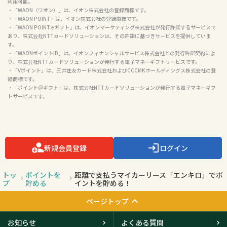
利用可能。

・「WAON（ワオン）」は、イオン株式会社の登録商標です。

・「WAON POINT」は、イオン株式会社の登録商標です。

・「WAON POINT eギフト」は、イオンマーケティング株式会社が発行許諾するサービスで
あり、株式会社NTTカードソリューションは、その許諾に基づきサービスを提供していま
す。

・「WAONポイントID」は、イオンフィナンシャルサービス株式会社との発行許諾契約によ
り、株式会社NTTカードソリューションが発行する電子マネーギフトサービスです。

・「Vポイント」は、三井住友カード株式会社およびCCCMKホールディングス株式会社の登
録商標です。

・「ポイント＠ギフト」は、株式会社NTTカードソリューションが発行する電子マネーギフ
トサービスです。

新規会員登録
ログイン
トッ
ポイントを
距離で支払うマイカーリース「エンキロ」でポ
プ
貯める
イントを貯める！
ページトップ
お知らせ
よくある質問