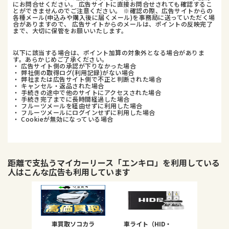
にお問合せください。 広告サイトに直接お問合せされても確認するこ
とができませんのでご注意ください。 ※確認の際、広告サイトからの
各種メール(申込みや購入後に届くメール)を事務局に送っていただく場
合がありますので、 広告サイトからのメールは、ポイントの反映完了
まで、大切に保管をお願いいたします。
以下に該当する場合は、ポイント加算の対象外となる場合がありま
す。あらかじめご了承ください。
・ 広告サイト側の承認が下りなかった場合
・ 弊社側の取得ログ(利用記録)がない場合
・ 弊社または広告サイト側で不正と判断された場合
・ キャンセル・返品された場合
・ 手続きの途中で他のサイトにアクセスされた場合
・ 手続き完了までに長時間経過した場合
・ フルーツメールを経由せずに利用した場合
・ フルーツメールにログインせずに利用した場合
・ Cookieが無効になっている場合
距離で支払うマイカーリース「エンキロ」
を利用している
人はこんな広告も利用しています
車買取ソコカラ
車ライト（HID・