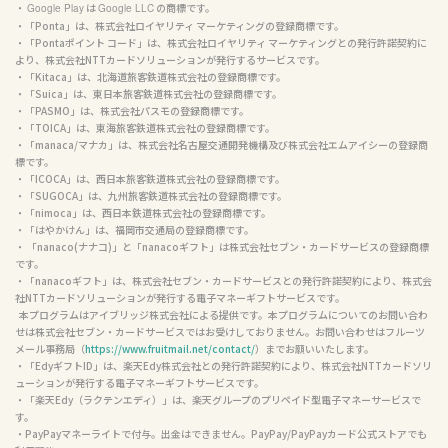
・ 
 は 
 の商標です。

Google Play
Google LLC
・「Ponta」は、株式会社ロイヤリティ マーケティングの登録商標です。

・「Pontaポイント コード」は、株式会社ロイヤリティ マーケティングとの発行許諾契約に
より、株式会社NTTカードソリューションが発行するサービスです。

・「Kitaca」は、北海道旅客鉄道株式会社の登録商標です。

・「Suica」は、東日本旅客鉄道株式会社の登録商標です。

・「PASMO」は、株式会社パスモの登録商標です。

・「TOICA」は、東海旅客鉄道株式会社の登録商標です。

・「manaca/マナカ」は、株式会社名古屋交通開発機構及び株式会社エムアイシーの登録商
標です。

・「ICOCA」は、西日本旅客鉄道株式会社の登録商標です。

・「SUGOCA」は、九州旅客鉄道株式会社の登録商標です。

・「nimoca」は、西日本鉄道株式会社の登録商標です。

・「はやかけん」は、福岡市交通局の登録商標です。

・ 「nanaco(ナナコ)」と「nanacoギフト」は株式会社セブン・カードサービスの登録商標
です。

・「nanacoギフト」は、株式会社セブン・カードサービスとの発行許諾契約により、株式会
社NTTカードソリューションが発行する電子マネーギフトサービスです。

  本プログラムはアイブリッジ株式会社による提供です。本プログラムについてのお問い合わ
せは株式会社セブン・カードサービスではお受けしておりません。お問い合わせはフルーツ
メール事務局（
https://www.fruitmail.net/contact/
）までお願いいたします。

・「EdyギフトID」は、楽天Edy株式会社との発行許諾契約により、株式会社NTTカードソリ
ューションが発行する電子マネーギフトサービスです。

・「楽天Edy（ラクテンエディ）」は、楽天グループのプリペイド型電子マネーサービスで
す。

・PayPayマネーライトで付与。出金はできません。PayPay/PayPayカード公式ストアでも