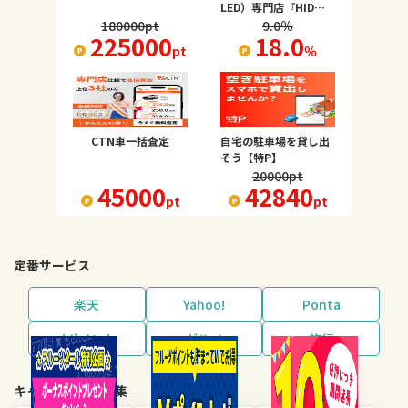
LED）専門店『HID
屋』
180000
pt
9.0
％
225000
18.0
pt
％
CTN車一括査定
自宅の駐車場を貸し出
そう【特P】
20000
pt
45000
42840
pt
pt
定番サービス
楽天
Yahoo!
Ponta
dポイント
グルメ
旅行
キャンペーン・特集