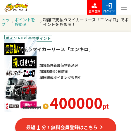
会員登録
ログイン
トッ
ポイントを
距離で支払うマイカーリース「エンキロ」でポ
プ
貯める
イントを貯める！
ポイントUP
高額ポイント
距離で支払うマイカーリース「エンキロ」
加算条件
新規仮審査通過
加算時期
60日前後
履歴記載タイミング
翌日中
400000
pt
135000
pt
1
最短
分！無料会員登録はこちら