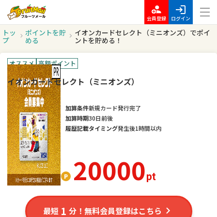
会員登録
ログイン
トッ
ポイントを貯
イオンカードセレクト（ミニオンズ）でポイ
プ
める
ントを貯める！
オススメ
高額ポイント
イオンカードセレクト（ミニオンズ）
加算条件
新規カード発行完了
加算時期
30日前後
履歴記載タイミング
発生後1時間以内
20000
pt
1
最短
分！無料会員登録はこちら