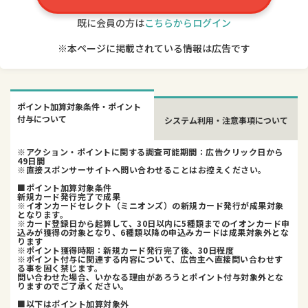
既に会員の方は
こちらからログイン
※本ページに掲載されている情報は広告です
ポイント加算対象条件・ポイント
付与について
システム利用・注意事項について
※アクション・ポイントに関する調査可能期間：広告クリック日から
49日間
※直接スポンサーサイトへ問い合わせることはお控えください。
■ポイント加算対象条件
新規カード発行完了で成果
※イオンカードセレクト（ミニオンズ）の新規カード発行が成果対象
となります。
※カード登録日から起算して、30日以内に5種類までのイオンカード申
込みが獲得の対象となり、6種類以降の申込みカードは成果対象外とな
ります
※ポイント獲得時期：新規カード発行完了後、30日程度
※ポイント付与に関連する内容について、広告主へ直接問い合わせす
る事を固く禁じます。
問い合わせた場合、いかなる理由があろうとポイント付与対象外とな
りますのでご了承ください。
■以下はポイント加算対象外