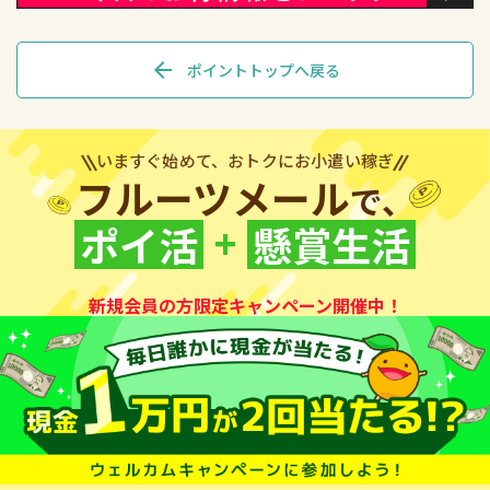
arrow_back
ポイントトップへ戻る
いますぐ始めて、おトクにお小遣い稼ぎ
フルーツメール
で、
+
ポイ活
懸賞生活
新規会員の方限定キャンペーン開催中！