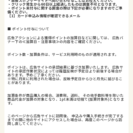
・直接スポンサーサイトへ問い合わせることはお控えください。
・クリック発生から60日以上経過したものは調査不可となります。
・ポイント未付与に関する調査の際は下記が必要になりますのでご準
備ください。
【1】カード申込み情報が確認できるメール
■ ポイント付与について
広告アクションによる獲得ポイントの加算日などに関しては、 広告バ
ナー下の≪加算日・注意事項≫の内容をご確認ください。
ポイント数・加算条件は、サービス利用時のものが適用されます。
ポイントは、広告サイトの承認結果に基づき加算いたします。 広告サ
イトの承認作業状況によっては履歴反映が予定日より前後する場合が
あります。予めご了承ください。
※特に月末に利用された場合は、反映予定日からひと月先に延びるこ
とがあります。
加算条件が商品購入の場合、消費税、送料、 その他手数料等を除いた
商品代金が加算の対象となり、1pt未満は切捨て(加算対象外)となりま
す。
このページから広告サイトに訪問後、 申込みや購入手続きが完了する
までの間に他のサイトにアクセスした場合は、再度このページから訪
問し直してください。