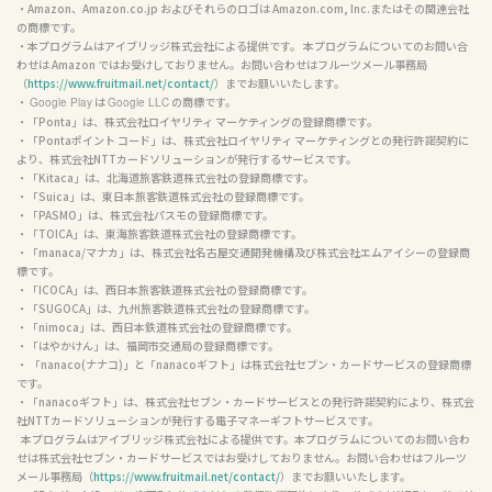
・Amazon、Amazon.co.jp およびそれらのロゴは Amazon.com, Inc.またはその関連会社
の商標です。

・本プログラムはアイブリッジ株式会社による提供です。 本プログラムについてのお問い合
わせは Amazon ではお受けしておりません。お問い合わせはフルーツメール事務局
（
https://www.fruitmail.net/contact/
）までお願いいたします。

・ 
 は 
 の商標です。

Google Play
Google LLC
・「Ponta」は、株式会社ロイヤリティ マーケティングの登録商標です。

・「Pontaポイント コード」は、株式会社ロイヤリティ マーケティングとの発行許諾契約に
より、株式会社NTTカードソリューションが発行するサービスです。

・「Kitaca」は、北海道旅客鉄道株式会社の登録商標です。

・「Suica」は、東日本旅客鉄道株式会社の登録商標です。

・「PASMO」は、株式会社パスモの登録商標です。

・「TOICA」は、東海旅客鉄道株式会社の登録商標です。

・「manaca/マナカ」は、株式会社名古屋交通開発機構及び株式会社エムアイシーの登録商
標です。

・「ICOCA」は、西日本旅客鉄道株式会社の登録商標です。

・「SUGOCA」は、九州旅客鉄道株式会社の登録商標です。

・「nimoca」は、西日本鉄道株式会社の登録商標です。

・「はやかけん」は、福岡市交通局の登録商標です。

・ 「nanaco(ナナコ)」と「nanacoギフト」は株式会社セブン・カードサービスの登録商標
です。

・「nanacoギフト」は、株式会社セブン・カードサービスとの発行許諾契約により、株式会
社NTTカードソリューションが発行する電子マネーギフトサービスです。

  本プログラムはアイブリッジ株式会社による提供です。本プログラムについてのお問い合わ
せは株式会社セブン・カードサービスではお受けしておりません。お問い合わせはフルーツ
メール事務局（
https://www.fruitmail.net/contact/
）までお願いいたします。
