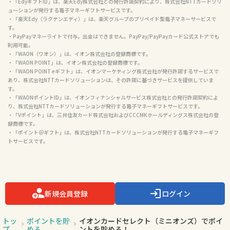
・「EdyギフトID」は、楽天Edy株式会社との発行許諾契約により、株式会社NTTカードソリ
ューションが発行する電子マネーギフトサービスです。

・「楽天Edy（ラクテンエディ）」は、楽天グループのプリペイド型電子マネーサービスで
す。

・PayPayマネーライトで付与。出金はできません。PayPay/PayPayカード公式ストアでも
利用可能。

・「WAON（ワオン）」は、イオン株式会社の登録商標です。

・「WAON POINT」は、イオン株式会社の登録商標です。

・「WAON POINT eギフト」は、イオンマーケティング株式会社が発行許諾するサービスで
あり、株式会社NTTカードソリューションは、その許諾に基づきサービスを提供していま
す。

・「WAONポイントID」は、イオンフィナンシャルサービス株式会社との発行許諾契約によ
り、株式会社NTTカードソリューションが発行する電子マネーギフトサービスです。

・「Vポイント」は、三井住友カード株式会社およびCCCMKホールディングス株式会社の登
録商標です。

・「ポイント＠ギフト」は、株式会社NTTカードソリューションが発行する電子マネーギフ
トサービスです。

新規会員登録
ログイン
トッ
ポイントを貯
イオンカードセレクト（ミニオンズ）でポイ
プ
める
ントを貯める！