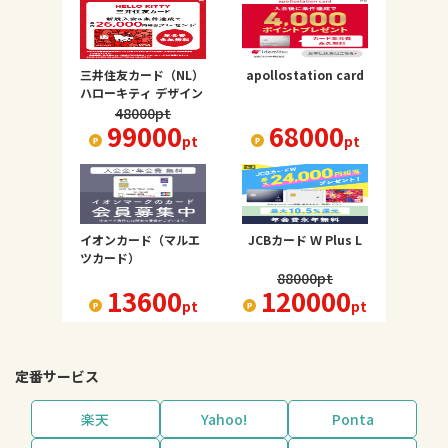
三井住友カード（NL）
apollostation card
ハローキティ デザイン
48000
pt
99000
68000
pt
pt
イオンカード（マルエ
JCBカード Ｗ Plus L
ツカード）
88000
pt
13600
120000
pt
pt
定番サービス
楽天
Yahoo!
Ponta