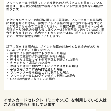
フルーツメールを利用している複数名の人がパソコンを共有している
場合は、 利用状況の把握が複雑になりポイントが加算されない場合が
あります。
アクションポイントの加算に関するご質問は、フルーツメール事務局
にお問合せください。 広告サイトに直接お問合せされても確認するこ
とができませんのでご注意ください。 ※確認の際、広告サイトからの
各種メール(申込みや購入後に届くメール)を事務局に送っていただく場
合がありますので、 広告サイトからのメールは、ポイントの反映完了
まで、大切に保管をお願いいたします。
以下に該当する場合は、ポイント加算の対象外となる場合がありま
す。あらかじめご了承ください。
・ 広告サイト側の承認が下りなかった場合
・ 弊社側の取得ログ(利用記録)がない場合
・ 弊社または広告サイト側で不正と判断された場合
・ キャンセル・返品された場合
・ 手続きの途中で他のサイトにアクセスされた場合
・ 手続き完了までに長時間経過した場合
・ フルーツメールを経由せずに利用した場合
・ フルーツメールにログインせずに利用した場合
・ Cookieが無効になっている場合
イオンカードセレクト（ミニオンズ）
を利用している人は
こんな広告も利用しています