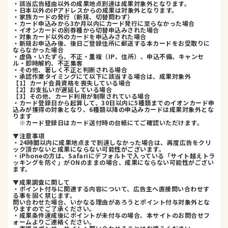
・該当広告経由以外の成果地点到達は成果対象外となります。
・日本以外のIPアドレスからの成果は対象外となります。
・家族カードの発行（新規、切替問わず）
・カード申込みから3か月以内にカード発行に至らなかった場合
・イオンカードの別券種から切替申込みされた場合
・対象カード以外のカードを申込みされた場合
・新規お申込み後、後日ご登録住所に郵送する本カードをお受取りに
ならなかった場合
・虚偽・いたずら、不正・重複（IP、住所）、申込不備、キャンセ
ル・即時解約、不正集客
・その他、著しく不正と判断される場合
・承認作業タイミングにて以下に該当する場合は、成果対象外
【1】カード会員資格を喪失している場合
【2】お支払いが遅延している場合
【3】その他、カード利用が制限されている場合
・カード登録日から起算して、30日以内に5種類までのイオンカード申
込みが獲得の対象となり、6種類以降の申込みカードは成果対象外とな
ります
※カード登録日はカード送付時の台紙にてご確認いただけます。
▼注意事項
・24時間以内に成果地点まで到達しなかった場合は、再度広告をクリ
ック頂かないと成果にならない可能性がございます。
・iPhoneの方は、Safariにデフォルトで入っている「サイト越えトラ
ッキングを防ぐ」がONのままの場合、成果にならない可能性がござい
ます。
▼成果調査に関して
・ポイント付与に関連する内容について、広告主へ直接問い合わせす
る事を固く禁じます。
問い合わせた場合、いかなる理由があろうとポイント付与対象外とな
りますのでご了承ください。
・成果条件達成後にポイントが未付与の場合、本サイトのお問合せフ
ォームよりご連絡ください。