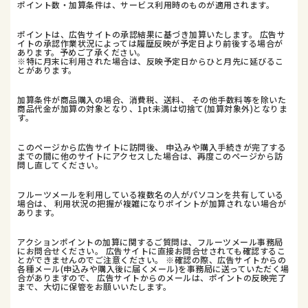
ポイント数・加算条件は、サービス利用時のものが適用されます。
ポイントは、広告サイトの承認結果に基づき加算いたします。 広告サ
イトの承認作業状況によっては履歴反映が予定日より前後する場合が
あります。予めご了承ください。
※特に月末に利用された場合は、反映予定日からひと月先に延びるこ
とがあります。
加算条件が商品購入の場合、消費税、送料、 その他手数料等を除いた
商品代金が加算の対象となり、1pt未満は切捨て(加算対象外)となりま
す。
このページから広告サイトに訪問後、 申込みや購入手続きが完了する
までの間に他のサイトにアクセスした場合は、再度このページから訪
問し直してください。
フルーツメールを利用している複数名の人がパソコンを共有している
場合は、 利用状況の把握が複雑になりポイントが加算されない場合が
あります。
アクションポイントの加算に関するご質問は、フルーツメール事務局
にお問合せください。 広告サイトに直接お問合せされても確認するこ
とができませんのでご注意ください。 ※確認の際、広告サイトからの
各種メール(申込みや購入後に届くメール)を事務局に送っていただく場
合がありますので、 広告サイトからのメールは、ポイントの反映完了
まで、大切に保管をお願いいたします。