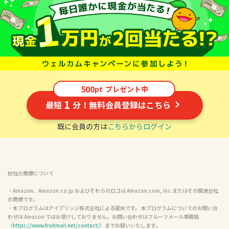
500
pt
プレゼント中
1
最短
分！無料会員登録はこちら
既に会員の方は
こちらからログイン
他社の商標について
・Amazon、Amazon.co.jp およびそれらのロゴは Amazon.com, Inc.またはその関連会社
の商標です。

・本プログラムはアイブリッジ株式会社による提供です。 本プログラムについてのお問い合
わせは Amazon ではお受けしておりません。お問い合わせはフルーツメール事務局
（
https://www.fruitmail.net/contact/
）までお願いいたします。
