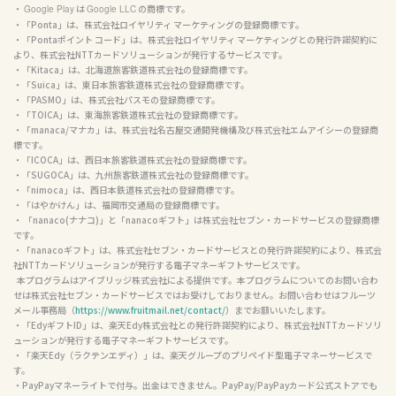
・ 
 は 
 の商標です。

Google Play
Google LLC
・「Ponta」は、株式会社ロイヤリティ マーケティングの登録商標です。

・「Pontaポイント コード」は、株式会社ロイヤリティ マーケティングとの発行許諾契約に
より、株式会社NTTカードソリューションが発行するサービスです。

・「Kitaca」は、北海道旅客鉄道株式会社の登録商標です。

・「Suica」は、東日本旅客鉄道株式会社の登録商標です。

・「PASMO」は、株式会社パスモの登録商標です。

・「TOICA」は、東海旅客鉄道株式会社の登録商標です。

・「manaca/マナカ」は、株式会社名古屋交通開発機構及び株式会社エムアイシーの登録商
標です。

・「ICOCA」は、西日本旅客鉄道株式会社の登録商標です。

・「SUGOCA」は、九州旅客鉄道株式会社の登録商標です。

・「nimoca」は、西日本鉄道株式会社の登録商標です。

・「はやかけん」は、福岡市交通局の登録商標です。

・ 「nanaco(ナナコ)」と「nanacoギフト」は株式会社セブン・カードサービスの登録商標
です。

・「nanacoギフト」は、株式会社セブン・カードサービスとの発行許諾契約により、株式会
社NTTカードソリューションが発行する電子マネーギフトサービスです。

  本プログラムはアイブリッジ株式会社による提供です。本プログラムについてのお問い合わ
せは株式会社セブン・カードサービスではお受けしておりません。お問い合わせはフルーツ
メール事務局（
https://www.fruitmail.net/contact/
）までお願いいたします。

・「EdyギフトID」は、楽天Edy株式会社との発行許諾契約により、株式会社NTTカードソリ
ューションが発行する電子マネーギフトサービスです。

・「楽天Edy（ラクテンエディ）」は、楽天グループのプリペイド型電子マネーサービスで
す。

・PayPayマネーライトで付与。出金はできません。PayPay/PayPayカード公式ストアでも