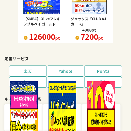
【SMBC】Oliveフレキ
ジャックス「CLUB AJ
シブルペイ ゴールド
カード」
4000
pt
126000
7200
pt
pt
定番サービス
楽天
Yahoo!
Ponta
dポイント
グルメ
旅行
キャンペーン・特集