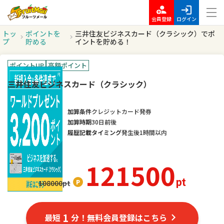
会員登録
ログイン
トッ
ポイントを
三井住友ビジネスカード（クラシック）でポ
プ
貯める
イントを貯める！
ポイントUP
高額ポイント
三井住友ビジネスカード（クラシック）
加算条件
クレジットカード発券
加算時期
30日前後
履歴記載タイミング
発生後1時間以内
121500
pt
108000
pt
1
最短
分！無料会員登録はこちら