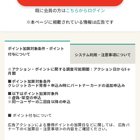
既に会員の方は
こちらからログイン
※本ページに掲載されている情報は広告です
ポイント加算対象条件・ポイント
付与について
システム利用・注意事項について
※アクション・ポイントに関する調査可能期間：アクション日から5ヶ
月間
■ポイント加算対象条件
クレジットカード発券＋申込み時にパートナーカードの追加申込み
■以下はポイント加算対象外
※虚偽･架空の申込
※同一ユーザーの二回目以降の申込
■ ポイント付与について
広告アクションによる獲得ポイントの加算日などに関しては、 広告バ
ナー下の≪加算日・注意事項≫の内容をご確認ください。