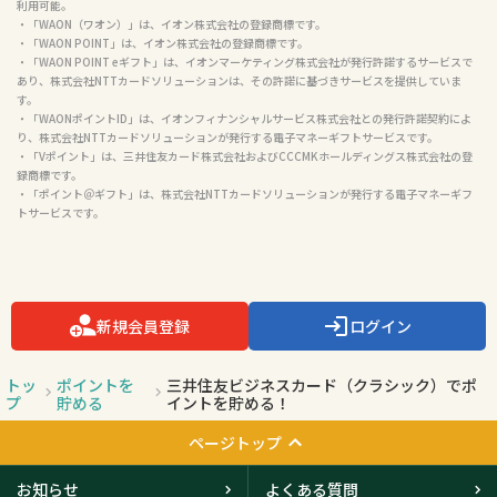
利用可能。

・「WAON（ワオン）」は、イオン株式会社の登録商標です。

・「WAON POINT」は、イオン株式会社の登録商標です。

・「WAON POINT eギフト」は、イオンマーケティング株式会社が発行許諾するサービスで
あり、株式会社NTTカードソリューションは、その許諾に基づきサービスを提供していま
す。

・「WAONポイントID」は、イオンフィナンシャルサービス株式会社との発行許諾契約によ
り、株式会社NTTカードソリューションが発行する電子マネーギフトサービスです。

・「Vポイント」は、三井住友カード株式会社およびCCCMKホールディングス株式会社の登
録商標です。

・「ポイント＠ギフト」は、株式会社NTTカードソリューションが発行する電子マネーギフ
トサービスです。

新規会員登録
ログイン
トッ
ポイントを
三井住友ビジネスカード（クラシック）でポ
プ
貯める
イントを貯める！
ページトップ
お知らせ
よくある質問