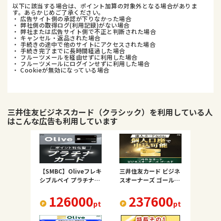
以下に該当する場合は、ポイント加算の対象外となる場合がありま
す。あらかじめご了承ください。
・ 広告サイト側の承認が下りなかった場合
・ 弊社側の取得ログ(利用記録)がない場合
・ 弊社または広告サイト側で不正と判断された場合
・ キャンセル・返品された場合
・ 手続きの途中で他のサイトにアクセスされた場合
・ 手続き完了までに長時間経過した場合
・ フルーツメールを経由せずに利用した場合
・ フルーツメールにログインせずに利用した場合
・ Cookieが無効になっている場合
三井住友ビジネスカード（クラシック）
を利用している人
はこんな広告も利用しています
【SMBC】Oliveフレキ
三井住友カード ビジネ
シブルペイ プラチナプ
スオーナーズ ゴールド
リファード
（カード発行）
126000
237600
pt
pt