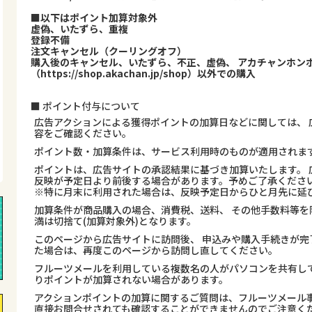
■以下はポイント加算対象外
虚偽、いたずら、重複
登録不備
注文キャンセル（クーリングオフ）
購入後のキャンセル、いたずら、不正、虚偽、 アカチャンホン
（https://shop.akachan.jp/shop）以外での購入
■ ポイント付与について
広告アクションによる獲得ポイントの加算日などに関しては、 
容をご確認ください。
ポイント数・加算条件は、サービス利用時のものが適用されま
ポイントは、広告サイトの承認結果に基づき加算いたします。 
反映が予定日より前後する場合があります。予めご了承くださ
※特に月末に利用された場合は、反映予定日からひと月先に延
加算条件が商品購入の場合、消費税、送料、 その他手数料等を
満は切捨て(加算対象外)となります。
このページから広告サイトに訪問後、 申込みや購入手続きが完
た場合は、再度このページから訪問し直してください。
フルーツメールを利用している複数名の人がパソコンを共有し
りポイントが加算されない場合があります。
アクションポイントの加算に関するご質問は、フルーツメール事
直接お問合せされても確認することができませんのでご注意くだ