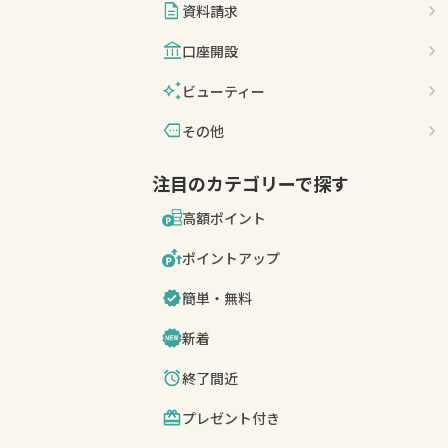
description
資料請求
account_balance
口座開設
auto_awesome
ビューティー
more
その他
注目のカテゴリーで探す
高額ポイント
ポイントアップ
簡単・無料
新着
終了間近
プレゼント付き