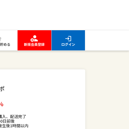
貯める
新規会員登録
ログイン
ポ
％
購入、配送完了
60日前後
発生後1時間以内