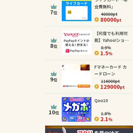
会費無料」
7
位
40000
pt
80000
pt
【何度でも利用可
能】Yahoo!ショッ
8
位
ピング
0.9
％
1.5
％
Fマネーカード カ
ードローン
9
位
116000
pt
129000
pt
Qoo10
10
位
1.8
％
2.1
％