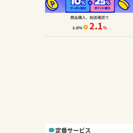
商品購入、配送確認で
2.1
1.8
％
％
定番サービス
label