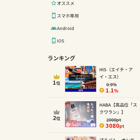
オススメ
スマホ専用
Android
iOS
ランキング
HIS（エイチ・ア
イ・エス）
1
位
0.9
％
1.1
％
HABA【高品位「ス
クワラン」】
2
位
2000
pt
3080
pt