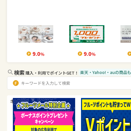
9.0
9.0
％
％
検索
楽天・Yahoo!・auの商
購入・利用でポイントGET！
キャンペーン・特集