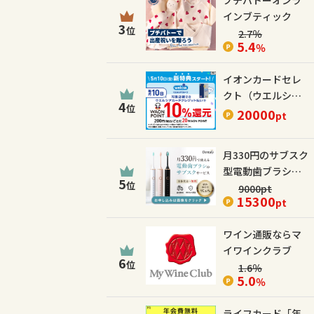
プチバトーオンラ
インブティック
3
位
2.7
％
5.4
％
イオンカードセレ
クト（ウエルシア
4
位
カード）
20000
pt
月330円のサブスク
型電動歯ブラシ
5
位
【Dentaly】
9000
pt
15300
pt
ワイン通販ならマ
イワインクラブ
6
位
1.6
％
5.0
％
ライフカード「年