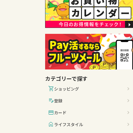
カテゴリーで探す
shopping_cart
ショッピング
edit_note
登録
credit_card
カード
home
ライフスタイル