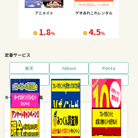
アニメイト
ゲオあれこれレンタル
1.8
4.5
％
％
定番サービス
楽天
Yahoo!
Ponta
dポイント
グルメ
旅行
キャンペーン・特集