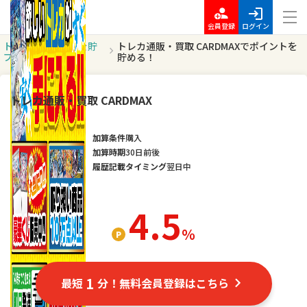
会員登録
ログイン
トッ
ポイントを貯
トレカ通販・買取 CARDMAXでポイントを
プ
める
貯める！
トレカ通販・買取 CARDMAX
加算条件
購入
加算時期
30日前後
履歴記載タイミング
翌日中
4.5
％
1
最短
分！無料会員登録はこちら