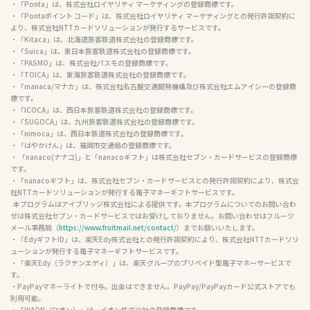
・「Ponta」は、株式会社ロイヤリティ マーケティングの登録商標です。

・「Pontaポイント コード」は、株式会社ロイヤリティ マーケティングとの発行許諾契約に
より、株式会社NTTカードソリューションが発行するサービスです。

・「Kitaca」は、北海道旅客鉄道株式会社の登録商標です。

・「Suica」は、東日本旅客鉄道株式会社の登録商標です。

・「PASMO」は、株式会社パスモの登録商標です。

・「TOICA」は、東海旅客鉄道株式会社の登録商標です。

・「manaca/マナカ」は、株式会社名古屋交通開発機構及び株式会社エムアイシーの登録商
標です。

・「ICOCA」は、西日本旅客鉄道株式会社の登録商標です。

・「SUGOCA」は、九州旅客鉄道株式会社の登録商標です。

・「nimoca」は、西日本鉄道株式会社の登録商標です。

・「はやかけん」は、福岡市交通局の登録商標です。

・ 「nanaco(ナナコ)」と「nanacoギフト」は株式会社セブン・カードサービスの登録商標
です。

・「nanacoギフト」は、株式会社セブン・カードサービスとの発行許諾契約により、株式会
社NTTカードソリューションが発行する電子マネーギフトサービスです。

  本プログラムはアイブリッジ株式会社による提供です。本プログラムについてのお問い合わ
せは株式会社セブン・カードサービスではお受けしておりません。お問い合わせはフルーツ
メール事務局（
https://www.fruitmail.net/contact/
）までお願いいたします。

・「EdyギフトID」は、楽天Edy株式会社との発行許諾契約により、株式会社NTTカードソリ
ューションが発行する電子マネーギフトサービスです。

・「楽天Edy（ラクテンエディ）」は、楽天グループのプリペイド型電子マネーサービスで
す。

・PayPayマネーライトで付与。出金はできません。PayPay/PayPayカード公式ストアでも
利用可能。

・「WAON（ワオン）」は、イオン株式会社の登録商標です。
