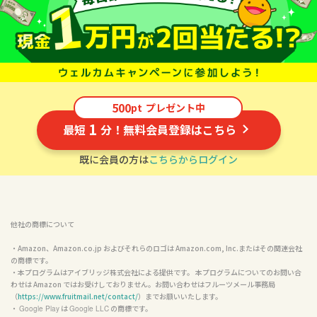
500
pt
プレゼント中
1
最短
分！無料会員登録はこちら
既に会員の方は
こちらからログイン
他社の商標について
・Amazon、Amazon.co.jp およびそれらのロゴは Amazon.com, Inc.またはその関連会社
の商標です。

・本プログラムはアイブリッジ株式会社による提供です。 本プログラムについてのお問い合
わせは Amazon ではお受けしておりません。お問い合わせはフルーツメール事務局
（
https://www.fruitmail.net/contact/
）までお願いいたします。

・ 
 は 
 の商標です。

Google Play
Google LLC