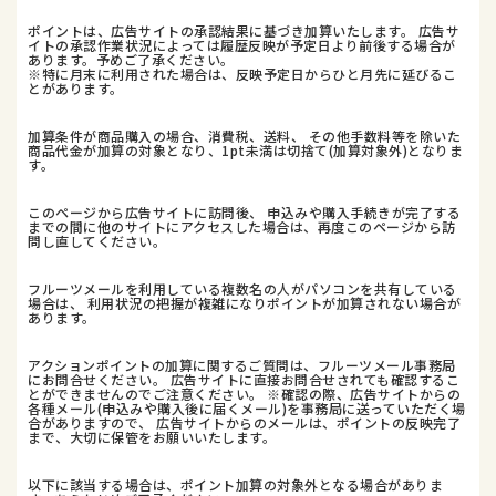
ポイントは、広告サイトの承認結果に基づき加算いたします。 広告サ
イトの承認作業状況によっては履歴反映が予定日より前後する場合が
あります。予めご了承ください。
※特に月末に利用された場合は、反映予定日からひと月先に延びるこ
とがあります。
加算条件が商品購入の場合、消費税、送料、 その他手数料等を除いた
商品代金が加算の対象となり、1pt未満は切捨て(加算対象外)となりま
す。
このページから広告サイトに訪問後、 申込みや購入手続きが完了する
までの間に他のサイトにアクセスした場合は、再度このページから訪
問し直してください。
フルーツメールを利用している複数名の人がパソコンを共有している
場合は、 利用状況の把握が複雑になりポイントが加算されない場合が
あります。
アクションポイントの加算に関するご質問は、フルーツメール事務局
にお問合せください。 広告サイトに直接お問合せされても確認するこ
とができませんのでご注意ください。 ※確認の際、広告サイトからの
各種メール(申込みや購入後に届くメール)を事務局に送っていただく場
合がありますので、 広告サイトからのメールは、ポイントの反映完了
まで、大切に保管をお願いいたします。
以下に該当する場合は、ポイント加算の対象外となる場合がありま