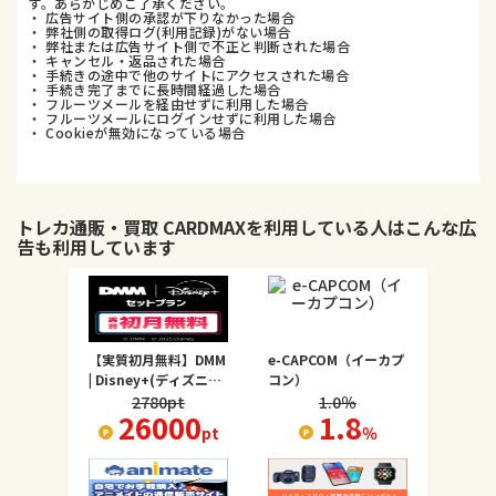
す。あらかじめご了承ください。
・ 広告サイト側の承認が下りなかった場合
・ 弊社側の取得ログ(利用記録)がない場合
・ 弊社または広告サイト側で不正と判断された場合
・ キャンセル・返品された場合
・ 手続きの途中で他のサイトにアクセスされた場合
・ 手続き完了までに長時間経過した場合
・ フルーツメールを経由せずに利用した場合
・ フルーツメールにログインせずに利用した場合
・ Cookieが無効になっている場合
トレカ通販・買取 CARDMAX
を利用している人はこんな広
告も利用しています
【実質初月無料】DMM
e-CAPCOM（イーカプ
| Disney+(ディズニー
コン）
プラス) セットプラン
2780
pt
1.0
％
26000
1.8
pt
％