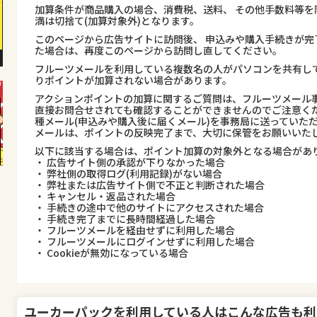
加算条件が商品購入の場合、消費税、送料、 その他手数料等を
満は切捨て(加算対象外)となります。
このページから広告サイトに訪問後、 申込みや購入手続きが完
た場合は、再度このページから訪問し直してください。
フルーツメールを利用している複数名の人がパソコンを共有し
りポイントが加算されない場合があります。
アクションポイントの加算に関するご質問は、フルーツメール事
直接お問合せされても確認することができませんのでご注意くだ
種メール(申込みや購入後に届くメール)を事務局に送っていた
メールは、ポイントの反映完了まで、大切に保管をお願いいた
以下に該当する場合は、ポイント加算の対象外となる場合があ
・ 広告サイト側の承認が下りなかった場合
・ 弊社側の取得ログ(利用記録)がない場合
・ 弊社または広告サイト側で不正と判断された場合
・ キャンセル・返品された場合
・ 手続きの途中で他のサイトにアクセスされた場合
・ 手続き完了までに長時間経過した場合
・ フルーツメールを経由せずに利用した場合
・ フルーツメールにログインせずに利用した場合
・ Cookieが無効になっている場合
ユーカーパック
を利用している人はこんな広告も利