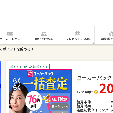
ゲームで貯める
紹介で貯める
プレゼントに応募
調査隊で
でポイントを貯める！
ポイントUP
高額ポイント
ユーカーパック
2
128560
pt
加算条件
加算時期
履歴記載タイミング