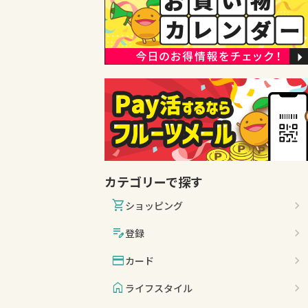
カテゴリーで探す
shopping_cart
ショッピング
edit_note
登録
credit_card
カード
home
ライフスタイル