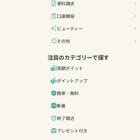
description
資料請求
account_balance
口座開設
auto_awesome
ビューティー
more
その他
注目のカテゴリーで探す
高額ポイント
ポイントアップ
簡単・無料
新着
終了間近
プレゼント付き