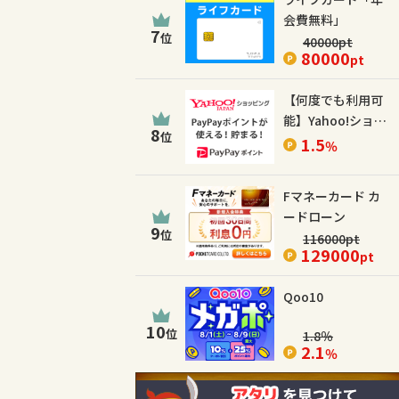
会費無料」
7
位
40000
pt
80000
pt
【何度でも利用可
能】Yahoo!ショッ
8
位
ピング
1.5
％
Fマネーカード カ
ードローン
9
位
116000
pt
129000
pt
Qoo10
10
位
1.8
％
2.1
％