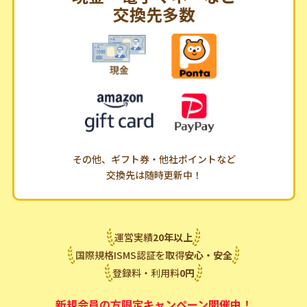
交換先多数
その他、ギフト券・他社ポイントなど
交換先は随時更新中！
運営実績
20
年
以上
国際規格ISMS認証を取得
安心・安全
登録料・利用料
0
円
新規会員の方限定キャンペーン開催中！