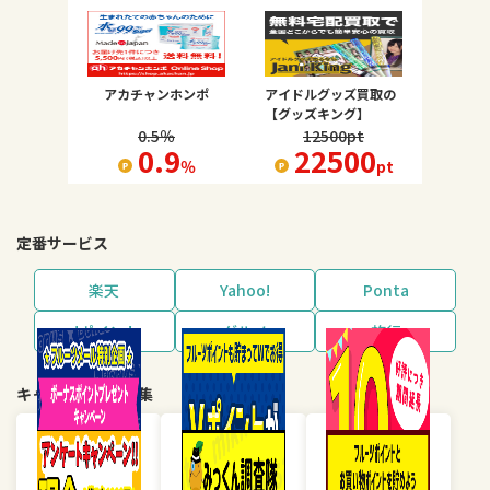
アカチャンホンポ
アイドルグッズ買取の
【グッズキング】
0.5
％
12500
pt
0.9
22500
％
pt
定番サービス
楽天
Yahoo!
Ponta
dポイント
グルメ
旅行
キャンペーン・特集