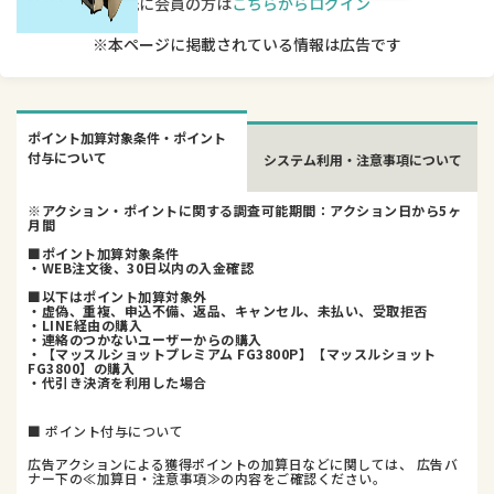
既に会員の方は
こちらからログイン
※本ページに掲載されている情報は広告です
ポイント加算対象条件・ポイント
付与について
システム利用・注意事項について
※アクション・ポイントに関する調査可能期間：アクション日から5ヶ
月間
■ポイント加算対象条件
・WEB注文後、30日以内の入金確認
■以下はポイント加算対象外
・虚偽、重複、申込不備、返品、キャンセル、未払い、受取拒否
・LINE経由の購入
・連絡のつかないユーザーからの購入
・【マッスルショットプレミアム FG3800P】【マッスルショット
FG3800】の購入
・代引き決済を利用した場合
■ ポイント付与について
広告アクションによる獲得ポイントの加算日などに関しては、 広告バ
ナー下の≪加算日・注意事項≫の内容をご確認ください。