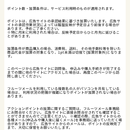
ポイント数・加算条件は、サービス利用時のものが適用されます。
ポイントは、広告サイトの承認結果に基づき加算いたします。 広告サ
イトの承認作業状況によっては履歴反映が予定日より前後する場合が
あります。予めご了承ください。
※特に月末に利用された場合は、反映予定日からひと月先に延びるこ
とがあります。
加算条件が商品購入の場合、消費税、送料、 その他手数料等を除いた
商品代金が加算の対象となり、1pt未満は切捨て(加算対象外)となりま
す。
このページから広告サイトに訪問後、 申込みや購入手続きが完了する
までの間に他のサイトにアクセスした場合は、再度このページから訪
問し直してください。
フルーツメールを利用している複数名の人がパソコンを共有している
場合は、 利用状況の把握が複雑になりポイントが加算されない場合が
あります。
アクションポイントの加算に関するご質問は、フルーツメール事務局
にお問合せください。 広告サイトに直接お問合せされても確認するこ
とができませんのでご注意ください。 ※確認の際、広告サイトからの
各種メール(申込みや購入後に届くメール)を事務局に送っていただく場
合がありますので、 広告サイトからのメールは、ポイントの反映完了
まで、大切に保管をお願いいたします。