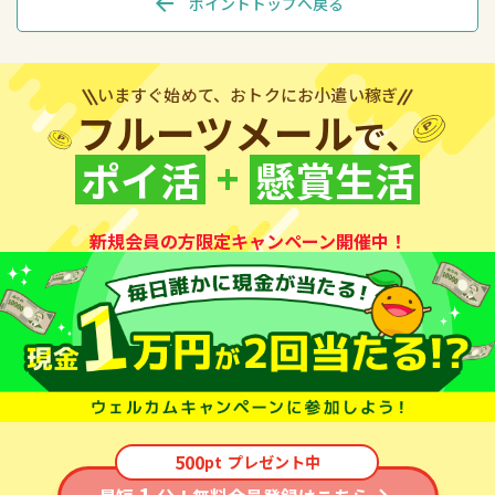
arrow_back
ポイントトップへ戻る
いますぐ始めて、おトクにお小遣い稼ぎ
フルーツメール
で、
+
ポイ活
懸賞生活
新規会員の方限定キャンペーン開催中！
500
pt
プレゼント中