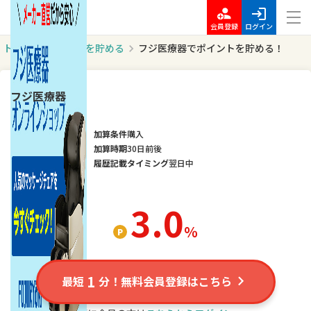
会員登録
ログイン
トップ
ポイントを貯める
フジ医療器でポイントを貯める！
フジ医療器
加算条件
購入
加算時期
30日前後
履歴記載タイミング
翌日中
3.0
％
1
最短
分！無料会員登録はこちら