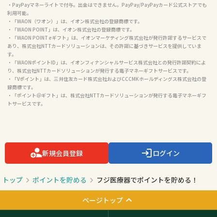
・PayPayマネーライトで付与。出金はできません。PayPay/PayPayカード公式ストアでも
利用可能。

・「WAON（ワオン）」は、イオン株式会社の登録商標です。

・「WAON POINT」は、イオン株式会社の登録商標です。

・「WAON POINT eギフト」は、イオンマーケティング株式会社が発行許諾するサービスで
あり、株式会社NTTカードソリューションは、その許諾に基づきサービスを提供していま
す。

・「WAONポイントID」は、イオンフィナンシャルサービス株式会社との発行許諾契約によ
り、株式会社NTTカードソリューションが発行する電子マネーギフトサービスです。

・「Vポイント」は、三井住友カード株式会社およびCCCMKホールディングス株式会社の登
録商標です。

・「ポイント＠ギフト」は、株式会社NTTカードソリューションが発行する電子マネーギフ
トサービスです。

新規会員登録
ログイン
トップ
ポイントを貯める
フジ医療器でポイントを貯める！
ページトップ