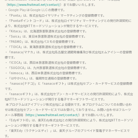
（
https://www.fruitmail.net/contact/
）までお願いいたします。

・ 
 は 
 の商標です。

Google Play
Google LLC
・「Ponta」は、株式会社ロイヤリティ マーケティングの登録商標です。

・「Pontaポイント コード」は、株式会社ロイヤリティ マーケティングとの発行許諾契約に
より、株式会社NTTカードソリューションが発行するサービスです。

・「Kitaca」は、北海道旅客鉄道株式会社の登録商標です。

・「Suica」は、東日本旅客鉄道株式会社の登録商標です。

・「PASMO」は、株式会社パスモの登録商標です。

・「TOICA」は、東海旅客鉄道株式会社の登録商標です。

・「manaca/マナカ」は、株式会社名古屋交通開発機構及び株式会社エムアイシーの登録商
標です。

・「ICOCA」は、西日本旅客鉄道株式会社の登録商標です。

・「SUGOCA」は、九州旅客鉄道株式会社の登録商標です。

・「nimoca」は、西日本鉄道株式会社の登録商標です。

・「はやかけん」は、福岡市交通局の登録商標です。

・ 「nanaco(ナナコ)」と「nanacoギフト」は株式会社セブン・カードサービスの登録商標
です。

・「nanacoギフト」は、株式会社セブン・カードサービスとの発行許諾契約により、株式会
社NTTカードソリューションが発行する電子マネーギフトサービスです。

  本プログラムはアイブリッジ株式会社による提供です。本プログラムについてのお問い合わ
せは株式会社セブン・カードサービスではお受けしておりません。お問い合わせはフルーツ
メール事務局（
https://www.fruitmail.net/contact/
）までお願いいたします。

・「EdyギフトID」は、楽天Edy株式会社との発行許諾契約により、株式会社NTTカードソリ
ューションが発行する電子マネーギフトサービスです。

・「楽天Edy（ラクテンエディ）」は、楽天グループのプリペイド型電子マネーサービスで
す。
