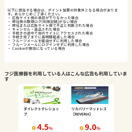
以下に該当する場合は、ポイント加算の対象外となる場合がありま
す。あらかじめご了承ください。
・ 広告サイト側の承認が下りなかった場合
・ 弊社側の取得ログ(利用記録)がない場合
・ 弊社または広告サイト側で不正と判断された場合
・ キャンセル・返品された場合
・ 手続きの途中で他のサイトにアクセスされた場合
・ 手続き完了までに長時間経過した場合
・ フルーツメールを経由せずに利用した場合
・ フルーツメールにログインせずに利用した場合
・ Cookieが無効になっている場合
フジ医療器
を利用している人はこんな広告も利用していま
す
ダイレクトテレショッ
リカバリーマットレス
プ
【REVERIA】
4.5
9.0
％
％