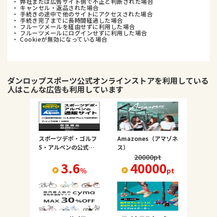
・ 弊社または広告サイト側で不正と判断された場合
・ キャンセル・返品された場合
・ 手続きの途中で他のサイトにアクセスされた場合
・ 手続き完了までに長時間経過した場合
・ フルーツメールを経由せずに利用した場合
・ フルーツメールにログインせずに利用した場合
・ Cookieが無効になっている場合
ダンロップスポーツ公式オンラインストア
を利用している
人はこんな広告も利用しています
スポーツデポ・ゴルフ
Amazones（アマゾネ
5・アルペンの公式オ
ス）
ンラインストア
20000
pt
3.6
40000
％
pt