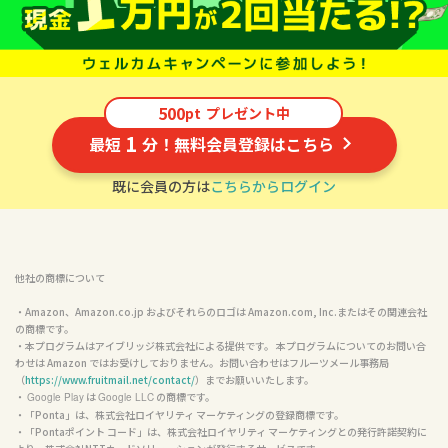
500
pt
プレゼント中
1
最短
分！無料会員登録はこちら
既に会員の方は
こちらからログイン
他社の商標について
・Amazon、Amazon.co.jp およびそれらのロゴは Amazon.com, Inc.またはその関連会社
の商標です。

・本プログラムはアイブリッジ株式会社による提供です。 本プログラムについてのお問い合
わせは Amazon ではお受けしておりません。お問い合わせはフルーツメール事務局
（
https://www.fruitmail.net/contact/
）までお願いいたします。

・ 
 は 
 の商標です。

Google Play
Google LLC
・「Ponta」は、株式会社ロイヤリティ マーケティングの登録商標です。

・「Pontaポイント コード」は、株式会社ロイヤリティ マーケティングとの発行許諾契約に