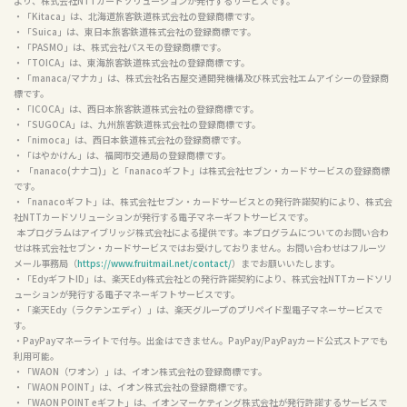
より、株式会社NTTカードソリューションが発行するサービスです。

・「Kitaca」は、北海道旅客鉄道株式会社の登録商標です。

・「Suica」は、東日本旅客鉄道株式会社の登録商標です。

・「PASMO」は、株式会社パスモの登録商標です。

・「TOICA」は、東海旅客鉄道株式会社の登録商標です。

・「manaca/マナカ」は、株式会社名古屋交通開発機構及び株式会社エムアイシーの登録商
標です。

・「ICOCA」は、西日本旅客鉄道株式会社の登録商標です。

・「SUGOCA」は、九州旅客鉄道株式会社の登録商標です。

・「nimoca」は、西日本鉄道株式会社の登録商標です。

・「はやかけん」は、福岡市交通局の登録商標です。

・ 「nanaco(ナナコ)」と「nanacoギフト」は株式会社セブン・カードサービスの登録商標
です。

・「nanacoギフト」は、株式会社セブン・カードサービスとの発行許諾契約により、株式会
社NTTカードソリューションが発行する電子マネーギフトサービスです。

  本プログラムはアイブリッジ株式会社による提供です。本プログラムについてのお問い合わ
せは株式会社セブン・カードサービスではお受けしておりません。お問い合わせはフルーツ
メール事務局（
https://www.fruitmail.net/contact/
）までお願いいたします。

・「EdyギフトID」は、楽天Edy株式会社との発行許諾契約により、株式会社NTTカードソリ
ューションが発行する電子マネーギフトサービスです。

・「楽天Edy（ラクテンエディ）」は、楽天グループのプリペイド型電子マネーサービスで
す。

・PayPayマネーライトで付与。出金はできません。PayPay/PayPayカード公式ストアでも
利用可能。

・「WAON（ワオン）」は、イオン株式会社の登録商標です。

・「WAON POINT」は、イオン株式会社の登録商標です。

・「WAON POINT eギフト」は、イオンマーケティング株式会社が発行許諾するサービスで