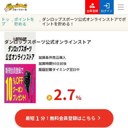
会員登録
ログイン
トッ
ポイントを
ダンロップスポーツ公式オンラインストアでポ
プ
貯める
イントを貯める！
ダンロップスポーツ公式オンラインストア
加算条件
商品購入
加算時期
90日前後
履歴記載タイミング
翌日中
2.7
％
1
最短
分！無料会員登録はこちら