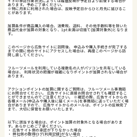
イトの承認作業状況によっては履歴反映が予定日より前後する場合が
あります。予めご了承ください。
※特に月末に利用された場合は、反映予定日からひと月先に延びるこ
とがあります。
加算条件が商品購入の場合、消費税、送料、 その他手数料等を除いた
商品代金が加算の対象となり、1pt未満は切捨て(加算対象外)となりま
す。
このページから広告サイトに訪問後、 申込みや購入手続きが完了する
までの間に他のサイトにアクセスした場合は、再度このページから訪
問し直してください。
フルーツメールを利用している複数名の人がパソコンを共有している
場合は、 利用状況の把握が複雑になりポイントが加算されない場合が
あります。
アクションポイントの加算に関するご質問は、フルーツメール事務局
にお問合せください。 広告サイトに直接お問合せされても確認するこ
とができませんのでご注意ください。 ※確認の際、広告サイトからの
各種メール(申込みや購入後に届くメール)を事務局に送っていただく場
合がありますので、 広告サイトからのメールは、ポイントの反映完了
まで、大切に保管をお願いいたします。
以下に該当する場合は、ポイント加算の対象外となる場合がありま
す。あらかじめご了承ください。
・ 広告サイト側の承認が下りなかった場合
・ 弊社側の取得ログ(利用記録)がない場合