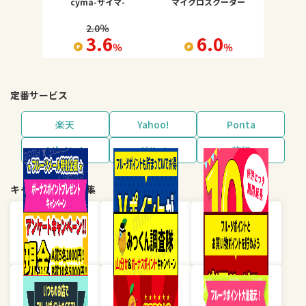
cyma-サイマ-
マイクロスクーター
2.0
％
3.6
6.0
％
％
定番サービス
楽天
Yahoo!
Ponta
dポイント
グルメ
旅行
キャンペーン・特集