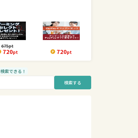
675
pt
720
720
pt
pt
品も検索できる！
検索する