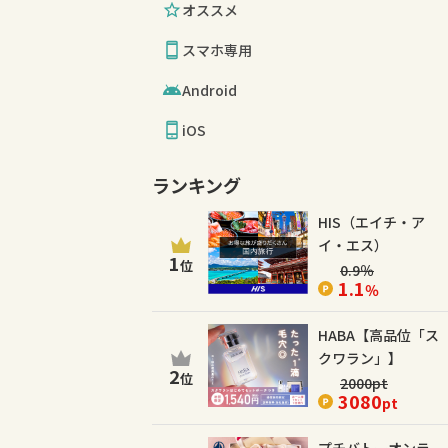
オススメ
スマホ専用
Android
iOS
ランキング
HIS（エイチ・ア
イ・エス）
1
位
0.9
％
1.1
％
HABA【高品位「ス
クワラン」】
2
位
2000
pt
3080
pt