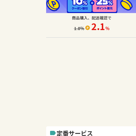
商品購入、配送確認で
2.1
1.8
％
％
定番サービス
label