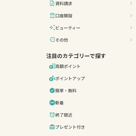
description
資料請求
account_balance
口座開設
auto_awesome
ビューティー
more
その他
注目のカテゴリーで探す
高額ポイント
ポイントアップ
簡単・無料
新着
終了間近
プレゼント付き