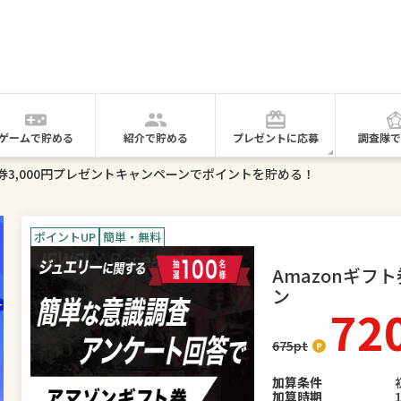
ゲームで貯める
紹介で貯める
プレゼントに応募
調査隊で
ト券3,000円プレゼントキャンペーンでポイントを貯める！
ポイントUP
簡単・無料
Amazonギフ
ン
72
675
pt
加算条件
加算時期