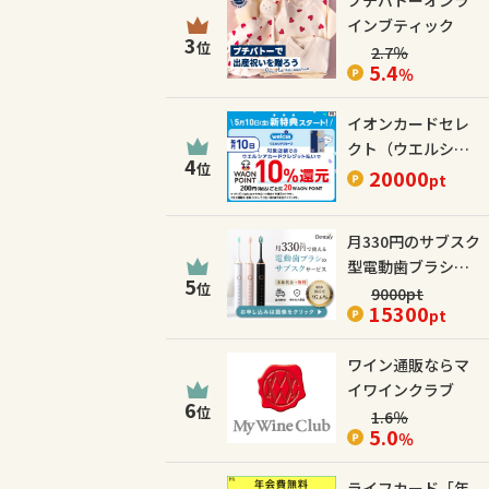
プチバトーオンラ
インブティック
3
位
2.7
％
5.4
％
イオンカードセレ
クト（ウエルシア
4
位
カード）
20000
pt
月330円のサブスク
型電動歯ブラシ
5
位
【Dentaly】
9000
pt
15300
pt
ワイン通販ならマ
イワインクラブ
6
位
1.6
％
5.0
％
ライフカード「年