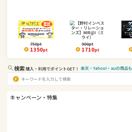
750
pt
900
pt
1350
1710
pt
pt
検索
楽天・Yahoo!・auの商
購入・利用でポイントGET！
キャンペーン・特集