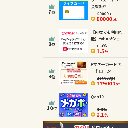
会費無料」
7
位
40000
pt
80000
pt
【何度でも利用可
能】Yahoo!ショッ
8
位
ピング
0.9
％
1.5
％
Fマネーカード カ
ードローン
9
位
116000
pt
129000
pt
Qoo10
10
位
1.8
％
2.1
％