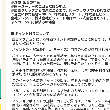
※虚偽･架空の申込
※同一ユーザーの二回目以降の申込
※広告クリックから成果に至るまで、同一ブラウザで行われな
※過去に株式会社WORLD、株式会社リブート、株式会社ビジ
会社デジタル、株式会社ビジュード東日本、株式会社セカンド
ャンペーンに応募済みの場合
■ ポイント付与について
広告アクションによる獲得ポイントの加算日などに関しては、 
容をご確認ください。
ポイント数・加算条件は、サービス利用時のものが適用されま
ポイントは、広告サイトの承認結果に基づき加算いたします。 
反映が予定日より前後する場合があります。予めご了承くださ
※特に月末に利用された場合は、反映予定日からひと月先に延
加算条件が商品購入の場合、消費税、送料、 その他手数料等を
満は切捨て(加算対象外)となります。
このページから広告サイトに訪問後、 申込みや購入手続きが完
た場合は、再度このページから訪問し直してください。
フルーツメールを利用している複数名の人がパソコンを共有し
りポイントが加算されない場合があります。
アクションポイントの加算に関するご質問は、フルーツメール事
直接お問合せされても確認することができませんのでご注意くだ
種メール(申込みや購入後に届くメール)を事務局に送っていた