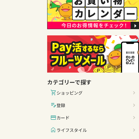
カテゴリーで探す
shopping_cart
ショッピング
edit_note
登録
credit_card
カード
home
ライフスタイル