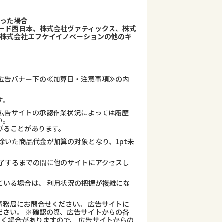
かった場合
ュード西日本、株式会社ヴァティックス、株式
、株式会社エフケイイノベーションの他のキ
広告バナー下の≪加算日・注意事項≫の内
す。
広告サイトの承認作業状況によっては履歴
い。
びることがあります。
除いた商品代金が加算の対象となり、1pt未
了するまでの間に他のサイトにアクセスし
ている場合は、 利用状況の把握が複雑にな
務局にお問合せください。 広告サイトに
さい。 ※確認の際、広告サイトからの各
だく場合がありますので、 広告サイトからの