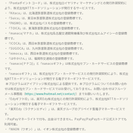
・「Pontaポイント コード」は、株式会社ロイヤリティ マーケティングとの発行許諾契約に
より、株式会社NTTカードソリューションが発行するサービスです。

・「Kitaca」は、北海道旅客鉄道株式会社の登録商標です。

・「Suica」は、東日本旅客鉄道株式会社の登録商標です。

・「PASMO」は、株式会社パスモの登録商標です。

・「TOICA」は、東海旅客鉄道株式会社の登録商標です。

・「manaca/マナカ」は、株式会社名古屋交通開発機構及び株式会社エムアイシーの登録商
標です。

・「ICOCA」は、西日本旅客鉄道株式会社の登録商標です。

・「SUGOCA」は、九州旅客鉄道株式会社の登録商標です。

・「nimoca」は、西日本鉄道株式会社の登録商標です。

・「はやかけん」は、福岡市交通局の登録商標です。

・ 「nanaco(ナナコ)」と「nanacoギフト」は株式会社セブン・カードサービスの登録商標
です。

・「nanacoギフト」は、株式会社セブン・カードサービスとの発行許諾契約により、株式会
社NTTカードソリューションが発行する電子マネーギフトサービスです。

  本プログラムはアイブリッジ株式会社による提供です。本プログラムについてのお問い合わ
せは株式会社セブン・カードサービスではお受けしておりません。お問い合わせはフルーツ
メール事務局（
https://www.fruitmail.net/contact/
）までお願いいたします。

・「EdyギフトID」は、楽天Edy株式会社との発行許諾契約により、株式会社NTTカードソリ
ューションが発行する電子マネーギフトサービスです。

・「楽天Edy（ラクテンエディ）」は、楽天グループのプリペイド型電子マネーサービスで
す。

・PayPayマネーライトで付与。出金はできません。PayPay/PayPayカード公式ストアでも
利用可能。

・「WAON（ワオン）」は、イオン株式会社の登録商標です。
