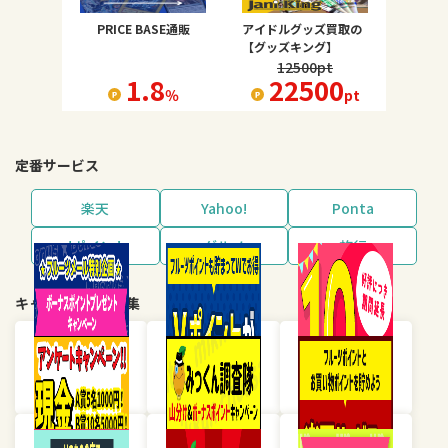
PRICE BASE通販
アイドルグッズ買取の
【グッズキング】
12500
pt
1.8
22500
％
pt
定番サービス
楽天
Yahoo!
Ponta
dポイント
グルメ
旅行
キャンペーン・特集