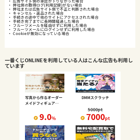
・ 広告サイト側の承認が下りなかった場合
・ 弊社側の取得ログ(利用記録)がない場合
・ 弊社または広告サイト側で不正と判断された場合
・ キャンセル・返品された場合
・ 手続きの途中で他のサイトにアクセスされた場合
・ 手続き完了までに長時間経過した場合
・ フルーツメールを経由せずに利用した場合
・ フルーツメールにログインせずに利用した場合
・ Cookieが無効になっている場合
一番くじONLINE
を利用している人はこんな広告も利用し
ています
写真から作るオーダー
DMMスクラッチ
メイドフィギュア
【digxipop】
5000
pt
9.0
7000
％
pt