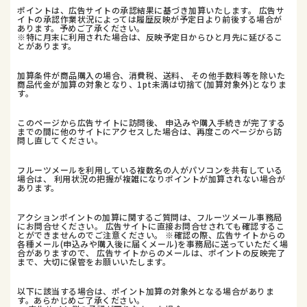
ポイントは、広告サイトの承認結果に基づき加算いたします。 広告サ
イトの承認作業状況によっては履歴反映が予定日より前後する場合が
あります。予めご了承ください。
※特に月末に利用された場合は、反映予定日からひと月先に延びるこ
とがあります。
加算条件が商品購入の場合、消費税、送料、 その他手数料等を除いた
商品代金が加算の対象となり、1pt未満は切捨て(加算対象外)となりま
す。
このページから広告サイトに訪問後、 申込みや購入手続きが完了する
までの間に他のサイトにアクセスした場合は、再度このページから訪
問し直してください。
フルーツメールを利用している複数名の人がパソコンを共有している
場合は、 利用状況の把握が複雑になりポイントが加算されない場合が
あります。
アクションポイントの加算に関するご質問は、フルーツメール事務局
にお問合せください。 広告サイトに直接お問合せされても確認するこ
とができませんのでご注意ください。 ※確認の際、広告サイトからの
各種メール(申込みや購入後に届くメール)を事務局に送っていただく場
合がありますので、 広告サイトからのメールは、ポイントの反映完了
まで、大切に保管をお願いいたします。
以下に該当する場合は、ポイント加算の対象外となる場合がありま
す。あらかじめご了承ください。