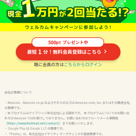
500
pt
プレゼント中
1
最短
分！無料会員登録はこちら
既に会員の方は
こちらからログイン
他社の商標について
・Amazon、Amazon.co.jp およびそれらのロゴは Amazon.com, Inc.またはその関連会社
の商標です。

・本プログラムはアイブリッジ株式会社による提供です。 本プログラムについてのお問い合
わせは Amazon ではお受けしておりません。お問い合わせはフルーツメール事務局
（
https://www.fruitmail.net/contact/
）までお願いいたします。

・ 
 は 
 の商標です。

Google Play
Google LLC
・「Ponta」は、株式会社ロイヤリティ マーケティングの登録商標です。
