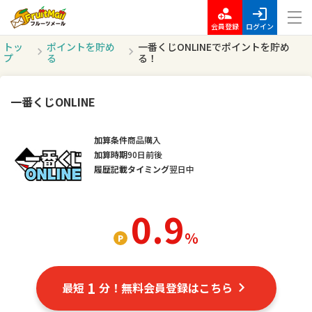
会員登録
ログイン
トッ
ポイントを貯め
一番くじONLINEでポイントを貯め
プ
る
る！
一番くじONLINE
加算条件
商品購入
加算時期
90日前後
履歴記載タイミング
翌日中
0.9
％
1
最短
分！無料会員登録はこちら