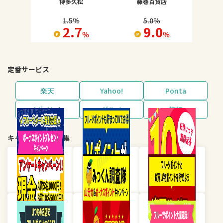
博多久松
藤巻百貨店
1.5
％
5.0
％
2.7
9.0
％
％
定番サービス
楽天
Yahoo!
Ponta
dポイント
グルメ
旅行
キャンペーン・特集