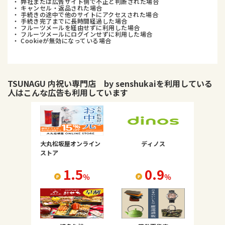
・ 弊社または広告サイト側で不正と判断された場合
・ キャンセル・返品された場合
・ 手続きの途中で他のサイトにアクセスされた場合
・ 手続き完了までに長時間経過した場合
・ フルーツメールを経由せずに利用した場合
・ フルーツメールにログインせずに利用した場合
・ Cookieが無効になっている場合
TSUNAGU 内祝い専門店 by senshukai
を利用している
人はこんな広告も利用しています
大丸松坂屋オンライン
ディノス
ストア
1.5
0.9
％
％