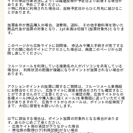
イトの承認作業状況によっては履歴反映が予定日より前後する場合が
あります。予めご了承ください。
※特に月末に利用された場合は、反映予定日からひと月先に延びるこ
とがあります。
加算条件が商品購入の場合、消費税、送料、 その他手数料等を除いた
商品代金が加算の対象となり、1pt未満は切捨て(加算対象外)となりま
す。
このページから広告サイトに訪問後、 申込みや購入手続きが完了する
までの間に他のサイトにアクセスした場合は、再度このページから訪
問し直してください。
フルーツメールを利用している複数名の人がパソコンを共有している
場合は、 利用状況の把握が複雑になりポイントが加算されない場合が
あります。
アクションポイントの加算に関するご質問は、フルーツメール事務局
にお問合せください。 広告サイトに直接お問合せされても確認するこ
とができませんのでご注意ください。 ※確認の際、広告サイトからの
各種メール(申込みや購入後に届くメール)を事務局に送っていただく場
合がありますので、 広告サイトからのメールは、ポイントの反映完了
まで、大切に保管をお願いいたします。
以下に該当する場合は、ポイント加算の対象外となる場合がありま
す。あらかじめご了承ください。
・ 広告サイト側の承認が下りなかった場合
・ 弊社側の取得ログ(利用記録)がない場合