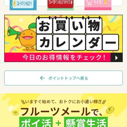
arrow_back
ポイントトップへ戻る
いますぐ始めて、おトクにお小遣い稼ぎ
フルーツメール
で、
+
ポイ活
懸賞生活