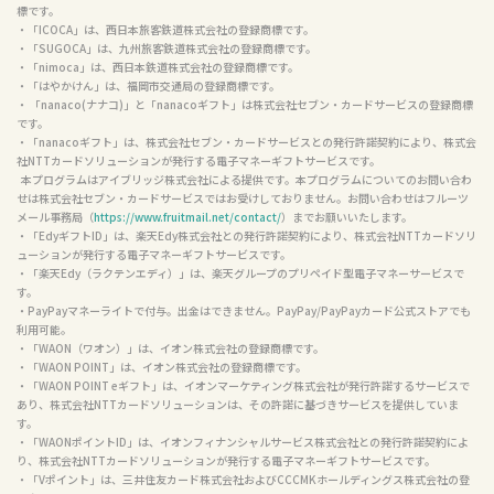
標です。

・「ICOCA」は、西日本旅客鉄道株式会社の登録商標です。

・「SUGOCA」は、九州旅客鉄道株式会社の登録商標です。

・「nimoca」は、西日本鉄道株式会社の登録商標です。

・「はやかけん」は、福岡市交通局の登録商標です。

・ 「nanaco(ナナコ)」と「nanacoギフト」は株式会社セブン・カードサービスの登録商標
です。

・「nanacoギフト」は、株式会社セブン・カードサービスとの発行許諾契約により、株式会
社NTTカードソリューションが発行する電子マネーギフトサービスです。

  本プログラムはアイブリッジ株式会社による提供です。本プログラムについてのお問い合わ
せは株式会社セブン・カードサービスではお受けしておりません。お問い合わせはフルーツ
メール事務局（
https://www.fruitmail.net/contact/
）までお願いいたします。

・「EdyギフトID」は、楽天Edy株式会社との発行許諾契約により、株式会社NTTカードソリ
ューションが発行する電子マネーギフトサービスです。

・「楽天Edy（ラクテンエディ）」は、楽天グループのプリペイド型電子マネーサービスで
す。

・PayPayマネーライトで付与。出金はできません。PayPay/PayPayカード公式ストアでも
利用可能。

・「WAON（ワオン）」は、イオン株式会社の登録商標です。

・「WAON POINT」は、イオン株式会社の登録商標です。

・「WAON POINT eギフト」は、イオンマーケティング株式会社が発行許諾するサービスで
あり、株式会社NTTカードソリューションは、その許諾に基づきサービスを提供していま
す。

・「WAONポイントID」は、イオンフィナンシャルサービス株式会社との発行許諾契約によ
り、株式会社NTTカードソリューションが発行する電子マネーギフトサービスです。

・「Vポイント」は、三井住友カード株式会社およびCCCMKホールディングス株式会社の登