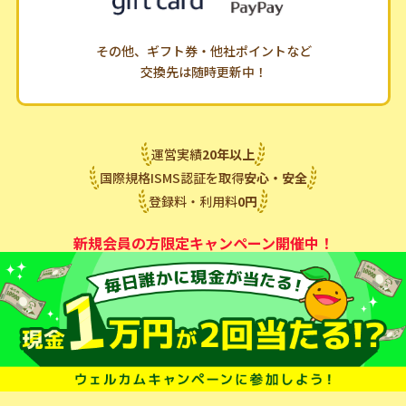
その他、ギフト券・他社ポイントなど
交換先は随時更新中！
運営実績
20
年
以上
国際規格ISMS認証を取得
安心・安全
登録料・利用料
0
円
新規会員の方限定キャンペーン開催中！