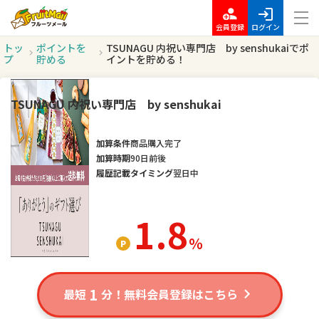
会員登録
ログイン
トッ
ポイントを
TSUNAGU 内祝い専門店 by senshukaiでポ
プ
貯める
イントを貯める！
TSUNAGU 内祝い専門店 by senshukai
加算条件
商品購入完了
加算時期
90日前後
履歴記載タイミング
翌日中
1.8
％
1
最短
分！無料会員登録はこちら