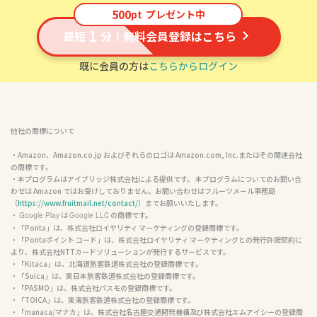
500
pt
プレゼント中
1
最短
分！無料会員登録はこちら
既に会員の方は
こちらからログイン
他社の商標について
・Amazon、Amazon.co.jp およびそれらのロゴは Amazon.com, Inc.またはその関連会社
の商標です。

・本プログラムはアイブリッジ株式会社による提供です。 本プログラムについてのお問い合
わせは Amazon ではお受けしておりません。お問い合わせはフルーツメール事務局
（
https://www.fruitmail.net/contact/
）までお願いいたします。

・ 
 は 
 の商標です。

Google Play
Google LLC
・「Ponta」は、株式会社ロイヤリティ マーケティングの登録商標です。

・「Pontaポイント コード」は、株式会社ロイヤリティ マーケティングとの発行許諾契約に
より、株式会社NTTカードソリューションが発行するサービスです。

・「Kitaca」は、北海道旅客鉄道株式会社の登録商標です。

・「Suica」は、東日本旅客鉄道株式会社の登録商標です。

・「PASMO」は、株式会社パスモの登録商標です。

・「TOICA」は、東海旅客鉄道株式会社の登録商標です。

・「manaca/マナカ」は、株式会社名古屋交通開発機構及び株式会社エムアイシーの登録商