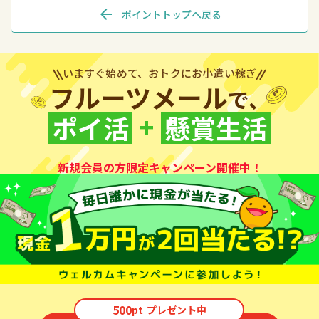
arrow_back
ポイントトップへ戻る
いますぐ始めて、おトクにお小遣い稼ぎ
フルーツメール
で、
+
ポイ活
懸賞生活
新規会員の方限定キャンペーン開催中！
500
pt
プレゼント中