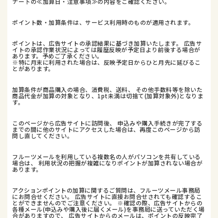
ナー下の≪加算日・注意事項≫の内容をご確認ください。
ポイント数・加算条件は、サービス利用時のものが適用されます。
ポイントは、広告サイトの承認結果に基づき加算いたします。 広告サ
イトの承認作業状況によっては履歴反映が予定日より前後する場合が
あります。予めご了承ください。
※特に月末に利用された場合は、反映予定日からひと月先に延びるこ
とがあります。
加算条件が商品購入の場合、消費税、送料、 その他手数料等を除いた
商品代金が加算の対象となり、1pt未満は切捨て(加算対象外)となりま
す。
このページから広告サイトに訪問後、 申込みや購入手続きが完了する
までの間に他のサイトにアクセスした場合は、再度このページから訪
問し直してください。
フルーツメールを利用している複数名の人がパソコンを共有している
場合は、 利用状況の把握が複雑になりポイントが加算されない場合が
あります。
アクションポイントの加算に関するご質問は、フルーツメール事務局
にお問合せください。 広告サイトに直接お問合せされても確認するこ
とができませんのでご注意ください。 ※確認の際、広告サイトからの
各種メール(申込みや購入後に届くメール)を事務局に送っていただく場
合がありますので、 広告サイトからのメールは、ポイントの反映完了