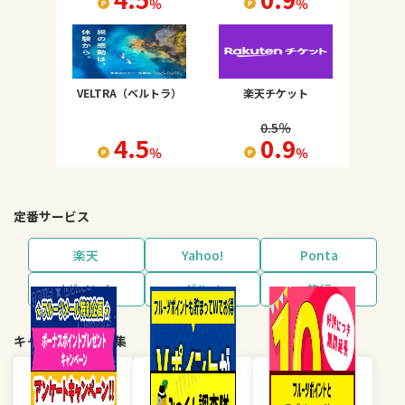
％
％
VELTRA（ベルトラ）
楽天チケット
0.5
％
4.5
0.9
％
％
定番サービス
楽天
Yahoo!
Ponta
dポイント
グルメ
旅行
キャンペーン・特集