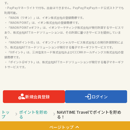
す。

・PayPayマネーライトで付与。出金はできません。PayPay/PayPayカード公式ストアでも
利用可能。

・「WAON（ワオン）」は、イオン株式会社の登録商標です。

・「WAON POINT」は、イオン株式会社の登録商標です。

・「WAON POINT eギフト」は、イオンマーケティング株式会社が発行許諾するサービスで
あり、株式会社NTTカードソリューションは、その許諾に基づきサービスを提供していま
す。

・「WAONポイントID」は、イオンフィナンシャルサービス株式会社との発行許諾契約によ
り、株式会社NTTカードソリューションが発行する電子マネーギフトサービスです。

・「Vポイント」は、三井住友カード株式会社およびCCCMKホールディングス株式会社の登
録商標です。

・「ポイント＠ギフト」は、株式会社NTTカードソリューションが発行する電子マネーギフ
トサービスです。

新規会員登録
ログイン
トッ
ポイントを貯め
NAVITIME Travelでポイントを貯め
プ
る
る！
ページトップ