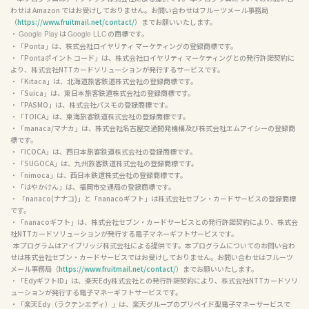
わせは Amazon ではお受けしておりません。お問い合わせはフルーツメール事務局
（
https://www.fruitmail.net/contact/
）までお願いいたします。

・ 
 は 
 の商標です。

Google Play
Google LLC
・「Ponta」は、株式会社ロイヤリティ マーケティングの登録商標です。

・「Pontaポイント コード」は、株式会社ロイヤリティ マーケティングとの発行許諾契約に
より、株式会社NTTカードソリューションが発行するサービスです。

・「Kitaca」は、北海道旅客鉄道株式会社の登録商標です。

・「Suica」は、東日本旅客鉄道株式会社の登録商標です。

・「PASMO」は、株式会社パスモの登録商標です。

・「TOICA」は、東海旅客鉄道株式会社の登録商標です。

・「manaca/マナカ」は、株式会社名古屋交通開発機構及び株式会社エムアイシーの登録商
標です。

・「ICOCA」は、西日本旅客鉄道株式会社の登録商標です。

・「SUGOCA」は、九州旅客鉄道株式会社の登録商標です。

・「nimoca」は、西日本鉄道株式会社の登録商標です。

・「はやかけん」は、福岡市交通局の登録商標です。

・ 「nanaco(ナナコ)」と「nanacoギフト」は株式会社セブン・カードサービスの登録商標
です。

・「nanacoギフト」は、株式会社セブン・カードサービスとの発行許諾契約により、株式会
社NTTカードソリューションが発行する電子マネーギフトサービスです。

  本プログラムはアイブリッジ株式会社による提供です。本プログラムについてのお問い合わ
せは株式会社セブン・カードサービスではお受けしておりません。お問い合わせはフルーツ
メール事務局（
https://www.fruitmail.net/contact/
）までお願いいたします。

・「EdyギフトID」は、楽天Edy株式会社との発行許諾契約により、株式会社NTTカードソリ
ューションが発行する電子マネーギフトサービスです。

・「楽天Edy（ラクテンエディ）」は、楽天グループのプリペイド型電子マネーサービスで