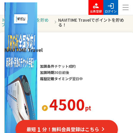
会員登録
ログイン
トッ
ポイントを貯め
NAVITIME Travelでポイントを貯め
プ
る
る！
オススメ
NAVITIME Travel
加算条件
チケット成約
加算時期
30日前後
履歴記載タイミング
翌日中
4500
pt
1
最短
分！無料会員登録はこちら