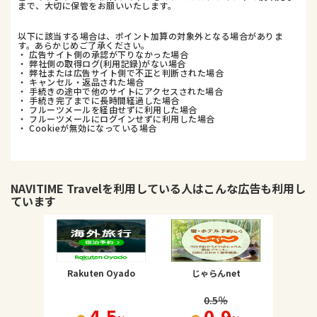
まで、大切に保管をお願いいたします。
以下に該当する場合は、ポイント加算の対象外となる場合がありま
す。あらかじめご了承ください。
・ 広告サイト側の承認が下りなかった場合
・ 弊社側の取得ログ(利用記録)がない場合
・ 弊社または広告サイト側で不正と判断された場合
・ キャンセル・返品された場合
・ 手続きの途中で他のサイトにアクセスされた場合
・ 手続き完了までに長時間経過した場合
・ フルーツメールを経由せずに利用した場合
・ フルーツメールにログインせずに利用した場合
・ Cookieが無効になっている場合
NAVITIME Travel
を利用している人はこんな広告も利用し
ています
Rakuten Oyado
じゃらんnet
0.5
％
4.5
0.9