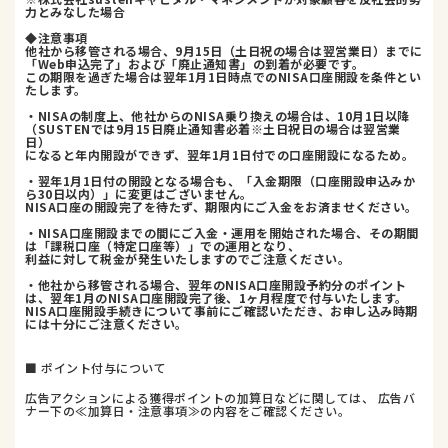
力とみなした場合
◆注意事項
他社から移管される場合、9月15日（土日祝の場合は翌営業日）までに
「Web申込完了」および「廃止通知書」の到着が必要です。
この期限を過ぎた場合は翌年1月1日時点でのNISA口座開設を条件とい
たします。
・NISAの制度上、他社からのNISA乗り換えの場合は、10月1日以降
（SUSTENでは9月15日廃止通知書必着※土日祝日の場合は翌営業
日）
になると年内開設ができず、翌年1月1日付での口座開設になるため。
・翌年1月1日付の開設となる場合も、「入金期限（口座開設申込みか
ら30日以内）」に変更はございません。
NISA口座の開設完了を待たず、期限内にご入金をお済ませください。
・NISA口座開設までの間にご入金・運用を開始された場合、その期間
は「課税口座（特定口座等）」での運用となり、
利益に対して税金が発生いたしますのでご注意ください。
・他社から移管される場合、翌年のNISA口座開設予約分のポイント
は、翌年1月のNISA口座開設完了後、1ヶ月程度で付与いたします。
NISA口座開設手続きについて事前にご確認いただき、お申し込み時期
には十分にご注意ください。
■ ポイント付与について
広告アクションによる獲得ポイントの加算日などに関しては、 広告バ
ナー下の≪加算日・注意事項≫の内容をご確認ください。