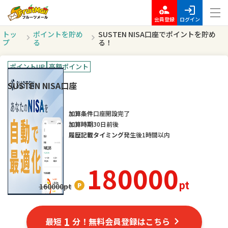
会員登録
ログイン
トッ
ポイントを貯め
SUSTEN NISA口座でポイントを貯め
プ
る
る！
ポイントUP
高額ポイント
SUSTEN NISA口座
加算条件
口座開設完了
加算時期
30日前後
履歴記載タイミング
発生後1時間以内
180000
pt
160000
pt
1
最短
分！無料会員登録はこちら