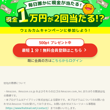
500
pt
プレゼント中
1
最短
分！無料会員登録はこちら
既に会員の方は
こちらからログイン
他社の商標について
・Amazon、Amazon.co.jp およびそれらのロゴは Amazon.com, Inc.またはその関連会社
の商標です。

・本プログラムはアイブリッジ株式会社による提供です。 本プログラムについてのお問い合
わせは Amazon ではお受けしておりません。お問い合わせはフルーツメール事務局
（
https://www.fruitmail.net/contact/
）までお願いいたします。
