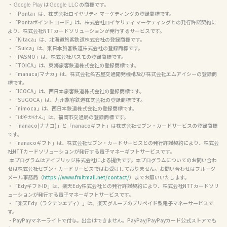
・ 
 は 
 の商標です。

Google Play
Google LLC
・「Ponta」は、株式会社ロイヤリティ マーケティングの登録商標です。

・「Pontaポイント コード」は、株式会社ロイヤリティ マーケティングとの発行許諾契約に
より、株式会社NTTカードソリューションが発行するサービスです。

・「Kitaca」は、北海道旅客鉄道株式会社の登録商標です。

・「Suica」は、東日本旅客鉄道株式会社の登録商標です。

・「PASMO」は、株式会社パスモの登録商標です。

・「TOICA」は、東海旅客鉄道株式会社の登録商標です。

・「manaca/マナカ」は、株式会社名古屋交通開発機構及び株式会社エムアイシーの登録商
標です。

・「ICOCA」は、西日本旅客鉄道株式会社の登録商標です。

・「SUGOCA」は、九州旅客鉄道株式会社の登録商標です。

・「nimoca」は、西日本鉄道株式会社の登録商標です。

・「はやかけん」は、福岡市交通局の登録商標です。

・ 「nanaco(ナナコ)」と「nanacoギフト」は株式会社セブン・カードサービスの登録商標
です。

・「nanacoギフト」は、株式会社セブン・カードサービスとの発行許諾契約により、株式会
社NTTカードソリューションが発行する電子マネーギフトサービスです。

  本プログラムはアイブリッジ株式会社による提供です。本プログラムについてのお問い合わ
せは株式会社セブン・カードサービスではお受けしておりません。お問い合わせはフルーツ
メール事務局（
https://www.fruitmail.net/contact/
）までお願いいたします。

・「EdyギフトID」は、楽天Edy株式会社との発行許諾契約により、株式会社NTTカードソリ
ューションが発行する電子マネーギフトサービスです。

・「楽天Edy（ラクテンエディ）」は、楽天グループのプリペイド型電子マネーサービスで
す。

・PayPayマネーライトで付与。出金はできません。PayPay/PayPayカード公式ストアでも