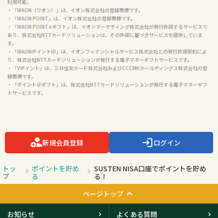
利用可能。

・「WAON（ワオン）」は、イオン株式会社の登録商標です。

・「WAON POINT」は、イオン株式会社の登録商標です。

・「WAON POINT eギフト」は、イオンマーケティング株式会社が発行許諾するサービスで
あり、株式会社NTTカードソリューションは、その許諾に基づきサービスを提供していま
す。

・「WAONポイントID」は、イオンフィナンシャルサービス株式会社との発行許諾契約によ
り、株式会社NTTカードソリューションが発行する電子マネーギフトサービスです。

・「Vポイント」は、三井住友カード株式会社およびCCCMKホールディングス株式会社の登
録商標です。

・「ポイント＠ギフト」は、株式会社NTTカードソリューションが発行する電子マネーギフ
トサービスです。

新規会員登録
ログイン
トッ
ポイントを貯め
SUSTEN NISA口座でポイントを貯め
プ
る
る！
ページトップ
お知らせ
よくある質問