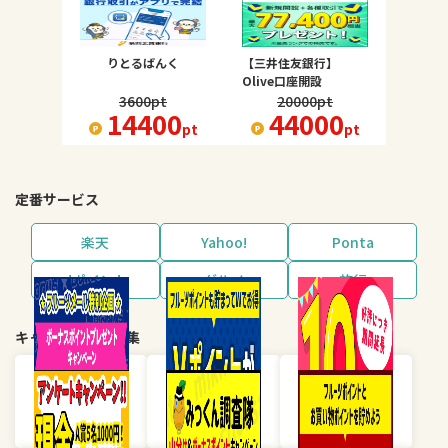
りとるばんく
【三井住友銀行】
Olive口座開設
3600
pt
20000
pt
14400
44000
pt
pt
定番サービス
楽天
Yahoo!
Ponta
dポイント
グルメ
旅行
キャンペーン・特集