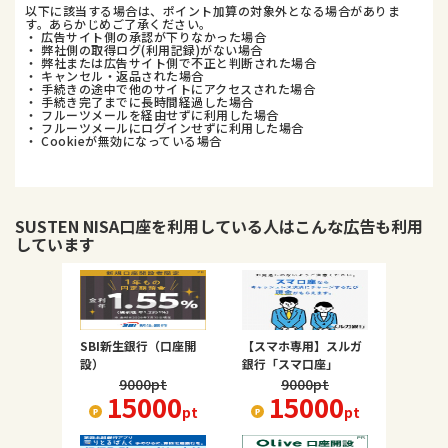
以下に該当する場合は、ポイント加算の対象外となる場合がありま
す。あらかじめご了承ください。
・ 広告サイト側の承認が下りなかった場合
・ 弊社側の取得ログ(利用記録)がない場合
・ 弊社または広告サイト側で不正と判断された場合
・ キャンセル・返品された場合
・ 手続きの途中で他のサイトにアクセスされた場合
・ 手続き完了までに長時間経過した場合
・ フルーツメールを経由せずに利用した場合
・ フルーツメールにログインせずに利用した場合
・ Cookieが無効になっている場合
SUSTEN NISA口座
を利用している人はこんな広告も利用
しています
SBI新生銀行（口座開
【スマホ専用】スルガ
設）
銀行「スマ口座」
9000
pt
9000
pt
15000
15000
pt
pt