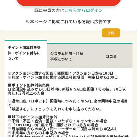
既に会員の方は
こちらからログイン
※本ページに掲載されている情報は広告です
2 件
ポイント加算対象条
件・ポイント付与に
システム利用・注意
口コミ
ついて
事項について
※アクションに関する調査可能期間：アクション日から100日
※判定・ポイント加算に関する調査可能期間：判定日から100日
■ポイント加算対象条件
口座開設申込みから60日以内に新規NISA口座開設＋その後、30日以
内に1万円以上の入金
※通常口座（ロボアド）開設時につみたてNISA口座の同時申込の項目
で
「希望する」にチェックを入れてお申し込みください。
■以下はポイント加算対象外
※不備・不正・虚偽・重複・いたずら・キャンセルの場合
※「susten」の口座を既に開設されている方の場合
※既存顧客からの申込（同一ユーザーの二回目以降のお申込み）
※未成年の方からのお申込みの場合
※株式会社sustenキャピタル・マネジメントが対象顧客を反社会的勢