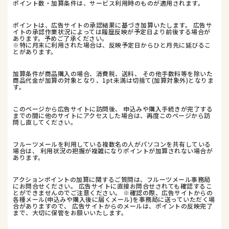
ポイント数・加算条件は、サービス利用時のものが適用されます。
ポイントは、広告サイトの承認結果に基づき加算いたします。 広告サ
イトの承認作業状況によっては履歴反映が予定日より前後する場合が
あります。予めご了承ください。
※特に月末に利用された場合は、反映予定日からひと月先に延びるこ
とがあります。
加算条件が商品購入の場合、消費税、送料、 その他手数料等を除いた
商品代金が加算の対象となり、1pt未満は切捨て(加算対象外)となりま
す。
このページから広告サイトに訪問後、 申込みや購入手続きが完了する
までの間に他のサイトにアクセスした場合は、再度このページから訪
問し直してください。
フルーツメールを利用している複数名の人がパソコンを共有している
場合は、 利用状況の把握が複雑になりポイントが加算されない場合が
あります。
アクションポイントの加算に関するご質問は、フルーツメール事務局
にお問合せください。 広告サイトに直接お問合せされても確認するこ
とができませんのでご注意ください。 ※確認の際、広告サイトからの
各種メール(申込みや購入後に届くメール)を事務局に送っていただく場
合がありますので、 広告サイトからのメールは、ポイントの反映完了
まで、大切に保管をお願いいたします。