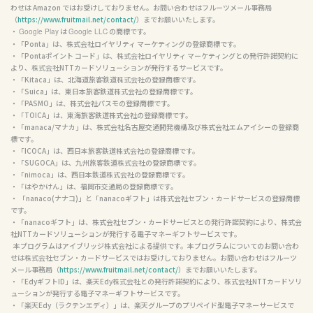
わせは Amazon ではお受けしておりません。お問い合わせはフルーツメール事務局
（
https://www.fruitmail.net/contact/
）までお願いいたします。

・ 
 は 
 の商標です。

Google Play
Google LLC
・「Ponta」は、株式会社ロイヤリティ マーケティングの登録商標です。

・「Pontaポイント コード」は、株式会社ロイヤリティ マーケティングとの発行許諾契約に
より、株式会社NTTカードソリューションが発行するサービスです。

・「Kitaca」は、北海道旅客鉄道株式会社の登録商標です。

・「Suica」は、東日本旅客鉄道株式会社の登録商標です。

・「PASMO」は、株式会社パスモの登録商標です。

・「TOICA」は、東海旅客鉄道株式会社の登録商標です。

・「manaca/マナカ」は、株式会社名古屋交通開発機構及び株式会社エムアイシーの登録商
標です。

・「ICOCA」は、西日本旅客鉄道株式会社の登録商標です。

・「SUGOCA」は、九州旅客鉄道株式会社の登録商標です。

・「nimoca」は、西日本鉄道株式会社の登録商標です。

・「はやかけん」は、福岡市交通局の登録商標です。

・ 「nanaco(ナナコ)」と「nanacoギフト」は株式会社セブン・カードサービスの登録商標
です。

・「nanacoギフト」は、株式会社セブン・カードサービスとの発行許諾契約により、株式会
社NTTカードソリューションが発行する電子マネーギフトサービスです。

  本プログラムはアイブリッジ株式会社による提供です。本プログラムについてのお問い合わ
せは株式会社セブン・カードサービスではお受けしておりません。お問い合わせはフルーツ
メール事務局（
https://www.fruitmail.net/contact/
）までお願いいたします。

・「EdyギフトID」は、楽天Edy株式会社との発行許諾契約により、株式会社NTTカードソリ
ューションが発行する電子マネーギフトサービスです。

・「楽天Edy（ラクテンエディ）」は、楽天グループのプリペイド型電子マネーサービスで