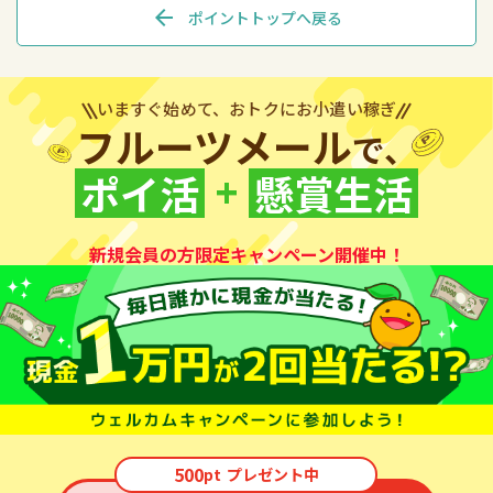
arrow_back
ポイントトップへ戻る
いますぐ始めて、おトクにお小遣い稼ぎ
フルーツメール
で、
+
ポイ活
懸賞生活
新規会員の方限定キャンペーン開催中！
500
pt
プレゼント中