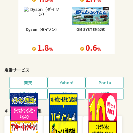
％
％
Dyson（ダイソン）
OM SYSTEM公式
1.8
0.6
％
％
定番サービス
楽天
Yahoo!
Ponta
dポイント
グルメ
旅行
キャンペーン・特集