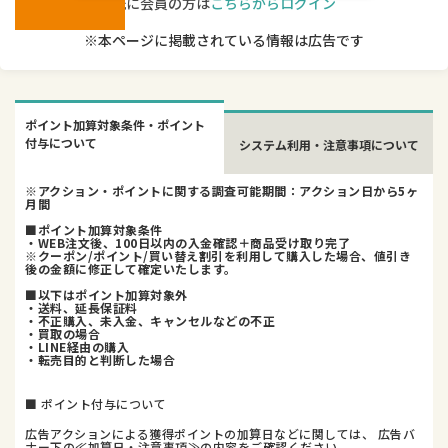
既に会員の方は
こちらからログイン
※本ページに掲載されている情報は広告です
ポイント加算対象条件・ポイント
付与について
システム利用・注意事項について
※アクション・ポイントに関する調査可能期間：アクション日から5ヶ
月間
■ポイント加算対象条件
・WEB注文後、100日以内の入金確認＋商品受け取り完了
※クーポン/ポイント/買い替え割引を利用して購入した場合、値引き
後の金額に修正して確定いたします。
■以下はポイント加算対象外
・送料、延長保証料
・不正購入、未入金、キャンセルなどの不正
・買取の場合
・LINE経由の購入
・転売目的と判断した場合
■ ポイント付与について
広告アクションによる獲得ポイントの加算日などに関しては、 広告バ
ナー下の≪加算日・注意事項≫の内容をご確認ください。