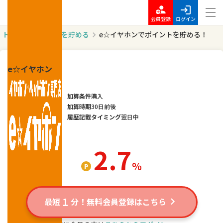
会員登録
ログイン
トップ
ポイントを貯める
e☆イヤホンでポイントを貯める！
e☆イヤホン
加算条件
購入
加算時期
30日前後
履歴記載タイミング
翌日中
2.7
％
1
最短
分！無料会員登録はこちら