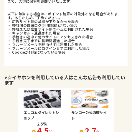
まで、大切に保管をお願いいたします。
以下に該当する場合は、ポイント加算の対象外となる場合がありま
す。あらかじめご了承ください。
・ 広告サイト側の承認が下りなかった場合
・ 弊社側の取得ログ(利用記録)がない場合
・ 弊社または広告サイト側で不正と判断された場合
・ キャンセル・返品された場合
・ 手続きの途中で他のサイトにアクセスされた場合
・ 手続き完了までに長時間経過した場合
・ フルーツメールを経由せずに利用した場合
・ フルーツメールにログインせずに利用した場合
・ Cookieが無効になっている場合
e☆イヤホン
を利用している人はこんな広告も利用してい
ます
エレコムダイレクトシ
サンコー公式通販サイ
ョップ
ト
2.5
％
4.5
2.7