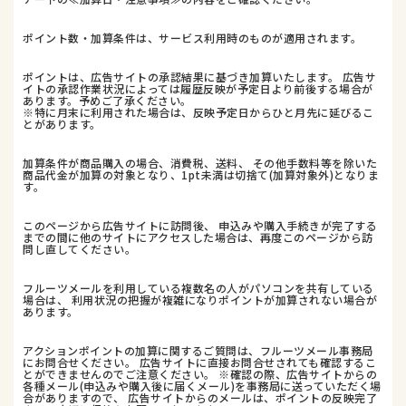
ポイント数・加算条件は、サービス利用時のものが適用されます。
ポイントは、広告サイトの承認結果に基づき加算いたします。 広告サ
イトの承認作業状況によっては履歴反映が予定日より前後する場合が
あります。予めご了承ください。
※特に月末に利用された場合は、反映予定日からひと月先に延びるこ
とがあります。
加算条件が商品購入の場合、消費税、送料、 その他手数料等を除いた
商品代金が加算の対象となり、1pt未満は切捨て(加算対象外)となりま
す。
このページから広告サイトに訪問後、 申込みや購入手続きが完了する
までの間に他のサイトにアクセスした場合は、再度このページから訪
問し直してください。
フルーツメールを利用している複数名の人がパソコンを共有している
場合は、 利用状況の把握が複雑になりポイントが加算されない場合が
あります。
アクションポイントの加算に関するご質問は、フルーツメール事務局
にお問合せください。 広告サイトに直接お問合せされても確認するこ
とができませんのでご注意ください。 ※確認の際、広告サイトからの
各種メール(申込みや購入後に届くメール)を事務局に送っていただく場
合がありますので、 広告サイトからのメールは、ポイントの反映完了