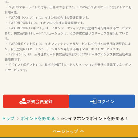
す。

・PayPayマネーライトで付与。出金はできません。PayPay/PayPayカード公式ストアでも
利用可能。

・「WAON（ワオン）」は、イオン株式会社の登録商標です。

・「WAON POINT」は、イオン株式会社の登録商標です。

・「WAON POINT eギフト」は、イオンマーケティング株式会社が発行許諾するサービスで
あり、株式会社NTTカードソリューションは、その許諾に基づきサービスを提供していま
す。

・「WAONポイントID」は、イオンフィナンシャルサービス株式会社との発行許諾契約によ
り、株式会社NTTカードソリューションが発行する電子マネーギフトサービスです。

・「Vポイント」は、三井住友カード株式会社およびCCCMKホールディングス株式会社の登
録商標です。

・「ポイント＠ギフト」は、株式会社NTTカードソリューションが発行する電子マネーギフ
トサービスです。

新規会員登録
ログイン
トップ
ポイントを貯める
e☆イヤホンでポイントを貯める！
ページトップ