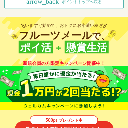
arrow_back
ポイントトップへ戻る
いますぐ始めて、おトクにお小遣い稼ぎ
フルーツメール
で、
+
ポイ活
懸賞生活
新規会員の方限定キャンペーン開催中！
500
pt
プレゼント中