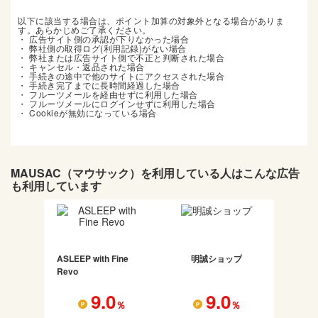
以下に該当する場合は、ポイント加算の対象外となる場合がありま
す。あらかじめご了承ください。
・ 広告サイト側の承認が下りなかった場合
・ 弊社側の取得ログ(利用記録)がない場合
・ 弊社または広告サイト側で不正と判断された場合
・ キャンセル・返品された場合
・ 手続きの途中で他のサイトにアクセスされた場合
・ 手続き完了までに長時間経過した場合
・ フルーツメールを経由せずに利用した場合
・ フルーツメールにログインせずに利用した場合
・ Cookieが無効になっている場合
MAUSAC（マウサック）
を利用している人はこんな広告
も利用しています
ASLEEP with Fine
明誠ショップ
Revo
9.0
9.0
％
％