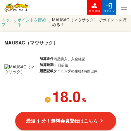
会員登録
ログイン
トッ
ポイントを貯め
MAUSAC（マウサック）でポイントを貯
プ
る
める！
MAUSAC（マウサック）
加算条件
商品購入、入金確認
加算時期
60日前後
履歴記載タイミング
発生後1時間以内
18.0
％
1
最短
分！無料会員登録はこちら