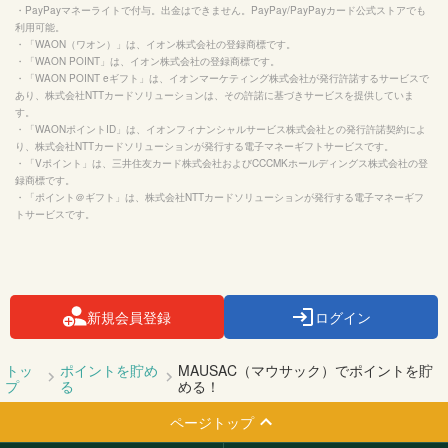
・PayPayマネーライトで付与。出金はできません。PayPay/PayPayカード公式ストアでも
利用可能。

・「WAON（ワオン）」は、イオン株式会社の登録商標です。

・「WAON POINT」は、イオン株式会社の登録商標です。

・「WAON POINT eギフト」は、イオンマーケティング株式会社が発行許諾するサービスで
あり、株式会社NTTカードソリューションは、その許諾に基づきサービスを提供していま
す。

・「WAONポイントID」は、イオンフィナンシャルサービス株式会社との発行許諾契約によ
り、株式会社NTTカードソリューションが発行する電子マネーギフトサービスです。

・「Vポイント」は、三井住友カード株式会社およびCCCMKホールディングス株式会社の登
録商標です。

・「ポイント＠ギフト」は、株式会社NTTカードソリューションが発行する電子マネーギフ
トサービスです。

新規会員登録
ログイン
トッ
ポイントを貯め
MAUSAC（マウサック）でポイントを貯
プ
る
める！
ページトップ