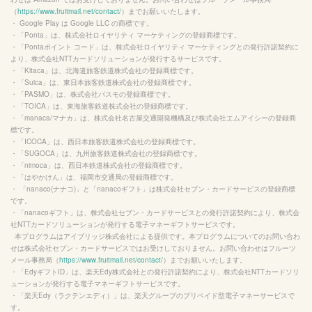
（
https://www.fruitmail.net/contact/
）までお願いいたします。

・ 
Google Play
 は 
Google LLC
 の商標です。

・「Ponta」は、株式会社ロイヤリティ マーケティングの登録商標です。

・「Pontaポイント コード」は、株式会社ロイヤリティ マーケティングとの発行許諾契約に
より、株式会社NTTカードソリューションが発行するサービスです。

・「Kitaca」は、北海道旅客鉄道株式会社の登録商標です。

・「Suica」は、東日本旅客鉄道株式会社の登録商標です。

・「PASMO」は、株式会社パスモの登録商標です。

・「TOICA」は、東海旅客鉄道株式会社の登録商標です。

・「manaca/マナカ」は、株式会社名古屋交通開発機構及び株式会社エムアイシーの登録商
標です。

・「ICOCA」は、西日本旅客鉄道株式会社の登録商標です。

・「SUGOCA」は、九州旅客鉄道株式会社の登録商標です。

・「nimoca」は、西日本鉄道株式会社の登録商標です。

・「はやかけん」は、福岡市交通局の登録商標です。

・ 「nanaco(ナナコ)」と「nanacoギフト」は株式会社セブン・カードサービスの登録商標
です。

・「nanacoギフト」は、株式会社セブン・カードサービスとの発行許諾契約により、株式会
社NTTカードソリューションが発行する電子マネーギフトサービスです。

  本プログラムはアイブリッジ株式会社による提供です。本プログラムについてのお問い合わ
せは株式会社セブン・カードサービスではお受けしておりません。お問い合わせはフルーツ
メール事務局（
https://www.fruitmail.net/contact/
）までお願いいたします。

・「EdyギフトID」は、楽天Edy株式会社との発行許諾契約により、株式会社NTTカードソリ
ューションが発行する電子マネーギフトサービスです。

・「楽天Edy（ラクテンエディ）」は、楽天グループのプリペイド型電子マネーサービスで
す。
