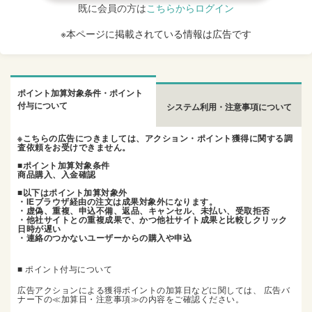
既に会員の方は
こちらからログイン
※本ページに掲載されている情報は広告です
ポイント加算対象条件・ポイント
付与について
システム利用・注意事項について
※こちらの広告につきましては、アクション・ポイント獲得に関する調
査依頼をお受けできません。
■ポイント加算対象条件
商品購入、入金確認
■以下はポイント加算対象外
・IEブラウザ経由の注文は成果対象外になります。
・虚偽、重複、申込不備、返品、キャンセル、未払い、受取拒否
・他社サイトとの重複成果で、かつ他社サイト成果と比較しクリック
日時が遅い
・連絡のつかないユーザーからの購入や申込
■ ポイント付与について
広告アクションによる獲得ポイントの加算日などに関しては、 広告バ
ナー下の≪加算日・注意事項≫の内容をご確認ください。