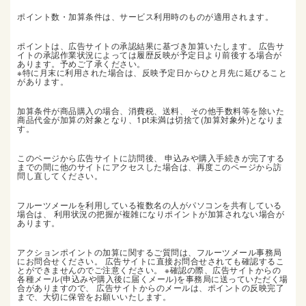
ポイント数・加算条件は、サービス利用時のものが適用されます。
ポイントは、広告サイトの承認結果に基づき加算いたします。 広告サ
イトの承認作業状況によっては履歴反映が予定日より前後する場合が
あります。予めご了承ください。
※特に月末に利用された場合は、反映予定日からひと月先に延びること
があります。
加算条件が商品購入の場合、消費税、送料、 その他手数料等を除いた
商品代金が加算の対象となり、1pt未満は切捨て(加算対象外)となりま
す。
このページから広告サイトに訪問後、 申込みや購入手続きが完了する
までの間に他のサイトにアクセスした場合は、再度このページから訪
問し直してください。
フルーツメールを利用している複数名の人がパソコンを共有している
場合は、 利用状況の把握が複雑になりポイントが加算されない場合が
あります。
アクションポイントの加算に関するご質問は、フルーツメール事務局
にお問合せください。 広告サイトに直接お問合せされても確認するこ
とができませんのでご注意ください。 ※確認の際、広告サイトからの
各種メール(申込みや購入後に届くメール)を事務局に送っていただく場
合がありますので、 広告サイトからのメールは、ポイントの反映完了
まで、大切に保管をお願いいたします。