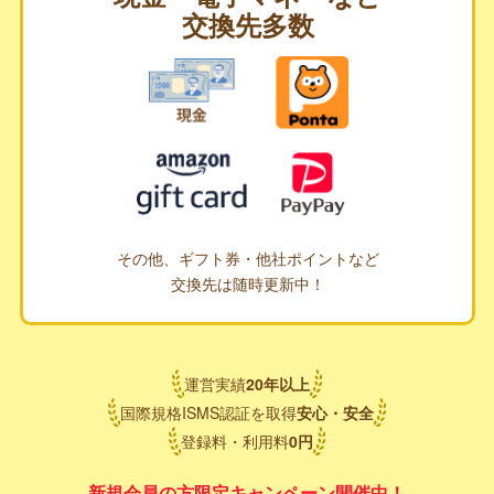
交換先多数
その他、ギフト券・他社ポイントなど
交換先は随時更新中！
運営実績
20
年
以上
国際規格ISMS認証を取得
安心・安全
登録料・利用料
0
円
新規会員の方限定キャンペーン開催中！