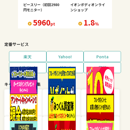
ピースリー（初回2980
イオンボディオンライ
円モニター）
ンショップ
5960
1.8
pt
％
定番サービス
楽天
Yahoo!
Ponta
dポイント
グルメ
旅行
キャンペーン・特集