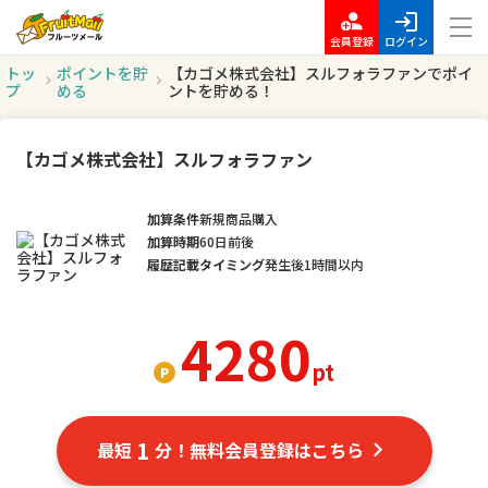
会員登録
ログイン
トッ
ポイントを貯
【カゴメ株式会社】スルフォラファンでポイ
プ
める
ントを貯める！
【カゴメ株式会社】スルフォラファン
加算条件
新規商品購入
加算時期
60日前後
履歴記載タイミング
発生後1時間以内
4280
pt
1
最短
分！無料会員登録はこちら