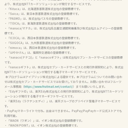
より、株式会社NTTカードソリューションが発行するサービスです。

・「Kitaca」は、北海道旅客鉄道株式会社の登録商標です。

・「Suica」は、東日本旅客鉄道株式会社の登録商標です。

・「PASMO」は、株式会社パスモの登録商標です。

・「TOICA」は、東海旅客鉄道株式会社の登録商標です。

・「manaca/マナカ」は、株式会社名古屋交通開発機構及び株式会社エムアイシーの登録商
標です。

・「ICOCA」は、西日本旅客鉄道株式会社の登録商標です。

・「SUGOCA」は、九州旅客鉄道株式会社の登録商標です。

・「nimoca」は、西日本鉄道株式会社の登録商標です。

・「はやかけん」は、福岡市交通局の登録商標です。

・ 「nanaco(ナナコ)」と「nanacoギフト」は株式会社セブン・カードサービスの登録商標
です。

・「nanacoギフト」は、株式会社セブン・カードサービスとの発行許諾契約により、株式会
社NTTカードソリューションが発行する電子マネーギフトサービスです。

  本プログラムはアイブリッジ株式会社による提供です。本プログラムについてのお問い合わ
せは株式会社セブン・カードサービスではお受けしておりません。お問い合わせはフルーツ
メール事務局（
https://www.fruitmail.net/contact/
）までお願いいたします。

・「EdyギフトID」は、楽天Edy株式会社との発行許諾契約により、株式会社NTTカードソリ
ューションが発行する電子マネーギフトサービスです。

・「楽天Edy（ラクテンエディ）」は、楽天グループのプリペイド型電子マネーサービスで
す。

・PayPayマネーライトで付与。出金はできません。PayPay/PayPayカード公式ストアでも
利用可能。

・「WAON（ワオン）」は、イオン株式会社の登録商標です。

・「WAON POINT」は、イオン株式会社の登録商標です。
