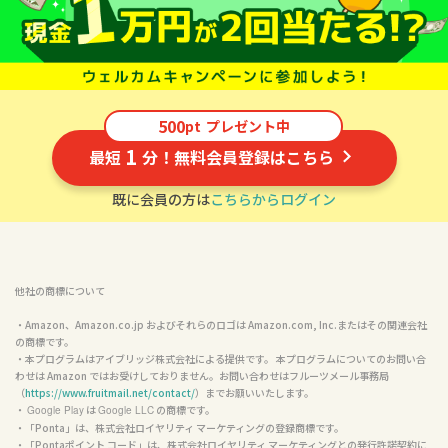
500
pt
プレゼント中
1
最短
分！無料会員登録はこちら
既に会員の方は
こちらからログイン
他社の商標について
・Amazon、Amazon.co.jp およびそれらのロゴは Amazon.com, Inc.またはその関連会社
の商標です。

・本プログラムはアイブリッジ株式会社による提供です。 本プログラムについてのお問い合
わせは Amazon ではお受けしておりません。お問い合わせはフルーツメール事務局
（
https://www.fruitmail.net/contact/
）までお願いいたします。

・ 
 は 
 の商標です。

Google Play
Google LLC
・「Ponta」は、株式会社ロイヤリティ マーケティングの登録商標です。

・「Pontaポイント コード」は、株式会社ロイヤリティ マーケティングとの発行許諾契約に