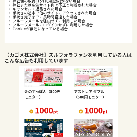
・ 弊社側の取得ログ(利用記録)がない場合
・ 弊社または広告サイト側で不正と判断された場合
・ キャンセル・返品された場合
・ 手続きの途中で他のサイトにアクセスされた場合
・ 手続き完了までに長時間経過した場合
・ フルーツメールを経由せずに利用した場合
・ フルーツメールにログインせずに利用した場合
・ Cookieが無効になっている場合
【カゴメ株式会社】スルフォラファン
を利用している人は
こんな広告も利用しています
金のすっぽん（500円
アストレア ダブル
モニター）
（500円モニター）
1000
1000
pt
pt