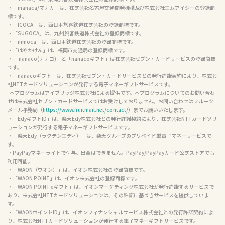
・「manaca/マナカ」は、株式会社名古屋交通開発機構及び株式会社エムアイシーの登録商
標です。

・「ICOCA」は、西日本旅客鉄道株式会社の登録商標です。

・「SUGOCA」は、九州旅客鉄道株式会社の登録商標です。

・「nimoca」は、西日本鉄道株式会社の登録商標です。

・「はやかけん」は、福岡市交通局の登録商標です。

・ 「nanaco(ナナコ)」と「nanacoギフト」は株式会社セブン・カードサービスの登録商標
です。

・「nanacoギフト」は、株式会社セブン・カードサービスとの発行許諾契約により、株式会
社NTTカードソリューションが発行する電子マネーギフトサービスです。

  本プログラムはアイブリッジ株式会社による提供です。本プログラムについてのお問い合わ
せは株式会社セブン・カードサービスではお受けしておりません。お問い合わせはフルーツ
メール事務局（
https://www.fruitmail.net/contact/
）までお願いいたします。

・「EdyギフトID」は、楽天Edy株式会社との発行許諾契約により、株式会社NTTカードソリ
ューションが発行する電子マネーギフトサービスです。

・「楽天Edy（ラクテンエディ）」は、楽天グループのプリペイド型電子マネーサービスで
す。

・PayPayマネーライトで付与。出金はできません。PayPay/PayPayカード公式ストアでも
利用可能。

・「WAON（ワオン）」は、イオン株式会社の登録商標です。

・「WAON POINT」は、イオン株式会社の登録商標です。

・「WAON POINT eギフト」は、イオンマーケティング株式会社が発行許諾するサービスで
あり、株式会社NTTカードソリューションは、その許諾に基づきサービスを提供していま
す。

・「WAONポイントID」は、イオンフィナンシャルサービス株式会社との発行許諾契約によ
り、株式会社NTTカードソリューションが発行する電子マネーギフトサービスです。
