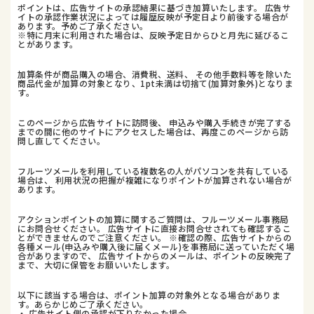
ポイントは、広告サイトの承認結果に基づき加算いたします。 広告サ
イトの承認作業状況によっては履歴反映が予定日より前後する場合が
あります。予めご了承ください。
※特に月末に利用された場合は、反映予定日からひと月先に延びるこ
とがあります。
加算条件が商品購入の場合、消費税、送料、 その他手数料等を除いた
商品代金が加算の対象となり、1pt未満は切捨て(加算対象外)となりま
す。
このページから広告サイトに訪問後、 申込みや購入手続きが完了する
までの間に他のサイトにアクセスした場合は、再度このページから訪
問し直してください。
フルーツメールを利用している複数名の人がパソコンを共有している
場合は、 利用状況の把握が複雑になりポイントが加算されない場合が
あります。
アクションポイントの加算に関するご質問は、フルーツメール事務局
にお問合せください。 広告サイトに直接お問合せされても確認するこ
とができませんのでご注意ください。 ※確認の際、広告サイトからの
各種メール(申込みや購入後に届くメール)を事務局に送っていただく場
合がありますので、 広告サイトからのメールは、ポイントの反映完了
まで、大切に保管をお願いいたします。
以下に該当する場合は、ポイント加算の対象外となる場合がありま
す。あらかじめご了承ください。
・ 広告サイト側の承認が下りなかった場合