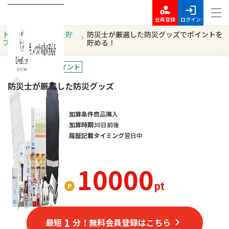
会員登録
ログイン
トッ
ポイントを貯
防災士が厳選した防災グッズでポイントを
プ
める
貯める！
オススメ
高額ポイント
防災士が厳選した防災グッズ
加算条件
商品購入
加算時期
30日前後
履歴記載タイミング
翌日中
10000
pt
1
最短
分！無料会員登録はこちら