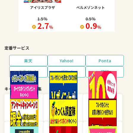
アイリスプラザ
ベルメゾンネット
1.5
％
0.5
％
2.7
0.9
％
％
定番サービス
楽天
Yahoo!
Ponta
dポイント
グルメ
旅行
キャンペーン・特集