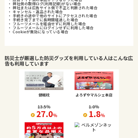
・ 弊社側の取得ログ(利用記録)がない場合
・ 弊社または広告サイト側で不正と判断された場合
・ キャンセル・返品された場合
・ 手続きの途中で他のサイトにアクセスされた場合
・ 手続き完了までに長時間経過した場合
・ フルーツメールを経由せずに利用した場合
・ フルーツメールにログインせずに利用した場合
・ Cookieが無効になっている場合
防災士が厳選した防災グッズ
を利用している人はこんな広
告も利用しています
健眠枕
よろずやマルシェ本店
13.5
％
1.0
％
27.0
1.8
％
％