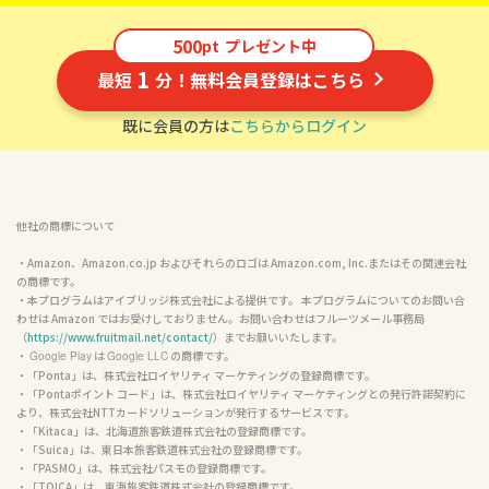
500
pt
プレゼント中
1
最短
分！無料会員登録はこちら
既に会員の方は
こちらからログイン
他社の商標について
・Amazon、Amazon.co.jp およびそれらのロゴは Amazon.com, Inc.またはその関連会社
の商標です。

・本プログラムはアイブリッジ株式会社による提供です。 本プログラムについてのお問い合
わせは Amazon ではお受けしておりません。お問い合わせはフルーツメール事務局
（
https://www.fruitmail.net/contact/
）までお願いいたします。

・ 
 は 
 の商標です。

Google Play
Google LLC
・「Ponta」は、株式会社ロイヤリティ マーケティングの登録商標です。

・「Pontaポイント コード」は、株式会社ロイヤリティ マーケティングとの発行許諾契約に
より、株式会社NTTカードソリューションが発行するサービスです。

・「Kitaca」は、北海道旅客鉄道株式会社の登録商標です。

・「Suica」は、東日本旅客鉄道株式会社の登録商標です。

・「PASMO」は、株式会社パスモの登録商標です。

・「TOICA」は、東海旅客鉄道株式会社の登録商標です。
