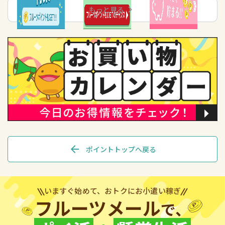
chevron_right
もっと見る
arrow_back
ポイントトップへ戻る
いますぐ始めて、おトクにお小遣い稼ぎ
フルーツメール
で、