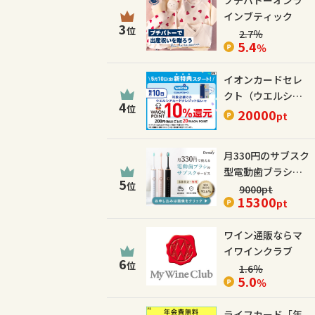
プチバトーオンラ
インブティック
3
位
2.7
％
5.4
％
イオンカードセレ
クト（ウエルシア
4
位
カード）
20000
pt
月330円のサブスク
型電動歯ブラシ
5
位
【Dentaly】
9000
pt
15300
pt
ワイン通販ならマ
イワインクラブ
6
位
1.6
％
5.0
％
ライフカード「年