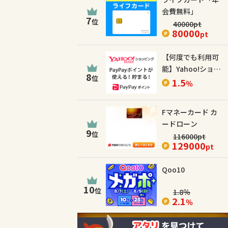
会費無料」
7
位
40000
pt
80000
pt
【何度でも利用可
能】Yahoo!ショッ
8
位
ピング
1.5
％
Fマネーカード カ
ードローン
9
位
116000
pt
129000
pt
Qoo10
10
位
1.8
％
2.1
％