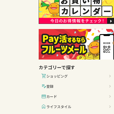
カテゴリーで探す
shopping_cart
ショッピング
edit_note
登録
credit_card
カード
home
ライフスタイル