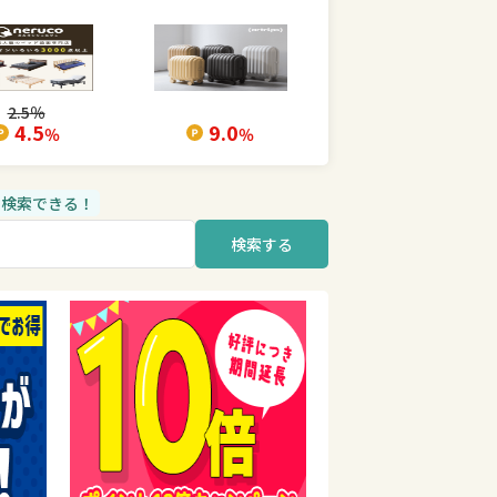
2.5
％
4.5
9.0
％
％
品も検索できる！
検索する