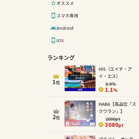
オススメ
スマホ専用
Android
iOS
ランキング
HIS（エイチ・ア
イ・エス）
1
位
0.9
％
1.1
％
HABA【高品位「ス
クワラン」】
2
位
2000
pt
3080
pt