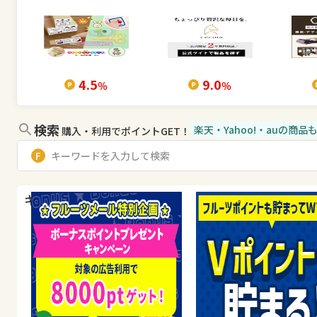
4.5
9.0
％
％
検索
楽天・Yahoo!・auの商
購入・利用でポイントGET！
キャンペーン・特集