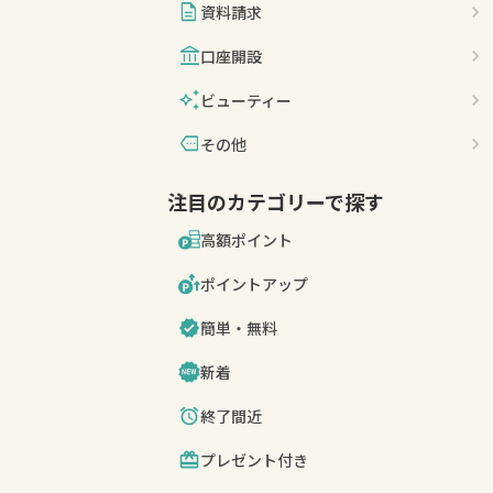
description
資料請求
account_balance
口座開設
auto_awesome
ビューティー
more
その他
注目のカテゴリーで探す
高額ポイント
ポイントアップ
簡単・無料
新着
終了間近
プレゼント付き