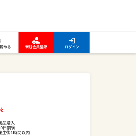
貯める
新規会員登録
ログイン
％
商品購入
60日前後
発生後1時間以内