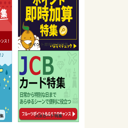
ポイント即時加算特集
集
JCBカード特集