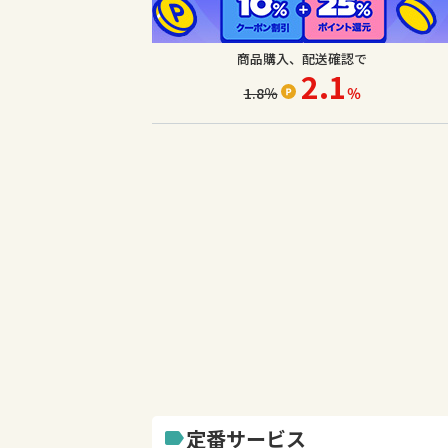
商品購入、配送確認で
2.1
1.8
％
％
定番サービス
label