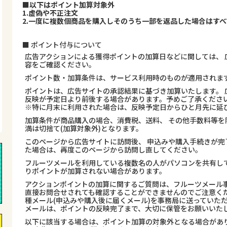
■以下はポイント加算対象外
1.虚偽や不正注文
2.一度に複数個商品を購入しそのうち一部を返品した場合はす
■ ポイント付与について
広告アクションによる獲得ポイントの加算日などに関しては、 
容をご確認ください。
ポイント数・加算条件は、サービス利用時のものが適用されま
ポイントは、広告サイトの承認結果に基づき加算いたします。 
反映が予定日より前後する場合があります。予めご了承くださ
※特に月末に利用された場合は、反映予定日からひと月先に延
加算条件が商品購入の場合、消費税、送料、 その他手数料等を
満は切捨て(加算対象外)となります。
このページから広告サイトに訪問後、 申込みや購入手続きが完
た場合は、再度このページから訪問し直してください。
フルーツメールを利用している複数名の人がパソコンを共有し
りポイントが加算されない場合があります。
アクションポイントの加算に関するご質問は、フルーツメール事
直接お問合せされても確認することができませんのでご注意くだ
種メール(申込みや購入後に届くメール)を事務局に送っていた
メールは、ポイントの反映完了まで、大切に保管をお願いいた
以下に該当する場合は、ポイント加算の対象外となる場合があ