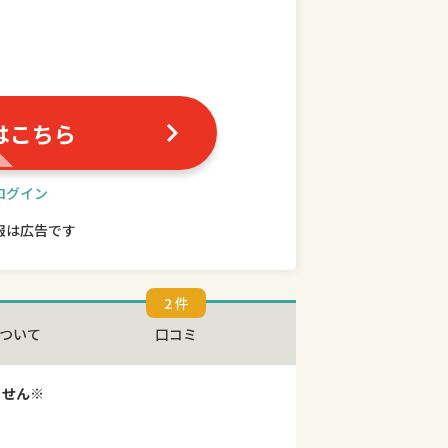
はこちら
ログイン
報は広告です
2 件
ついて
口コミ
ません※