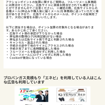
アクションポイントの加算に関するご質問は、フルーツメール事務局
にお問合せください。 広告サイトに直接お問合せされても確認するこ
とができませんのでご注意ください。 ※確認の際、広告サイトからの
各種メール(申込みや購入後に届くメール)を事務局に送っていただく場
合がありますので、 広告サイトからのメールは、ポイントの反映完了
まで、大切に保管をお願いいたします。
以下に該当する場合は、ポイント加算の対象外となる場合がありま
す。あらかじめご了承ください。
・ 広告サイト側の承認が下りなかった場合
・ 弊社側の取得ログ(利用記録)がない場合
・ 弊社または広告サイト側で不正と判断された場合
・ キャンセル・返品された場合
・ 手続きの途中で他のサイトにアクセスされた場合
・ 手続き完了までに長時間経過した場合
・ フルーツメールを経由せずに利用した場合
・ フルーツメールにログインせずに利用した場合
・ Cookieが無効になっている場合
プロパンガス見積もり「エネピ」
を利用している人はこん
な広告も利用しています