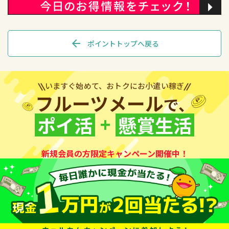
arrow_back
ポイントトップへ戻る
いますぐ始めて、おトクにお小遣い稼ぎ
フルーツメール
で、
+
ポイ活
懸賞生活
新規会員の方限定キャンペーン開催中！