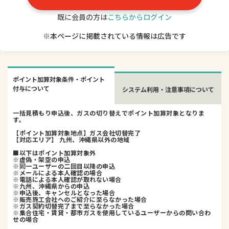
既に会員の方は
こちらからログイン
※本ページに掲載されている情報は広告です
ポイント加算対象条件・ポイント
付与について
システム利用・注意事項について
一括見積もり申込後、ガスの切り替えでポイント加算対象となりま
す。
【ポイント加算対象地点】ガス会社切替完了
【対応エリア】 九州、沖縄県以外の地域
■以下はポイント加算対象外
※虚偽・架空の申込
※同一ユーザーの二回目以降の申込
※メールによる本人確認の場合
※電話による本人確認が取れない場合
※九州、沖縄県からの申込
※申込後、キャンセルとなった場合
※販売施工会社へのご紹介に至らなかった場合
※ガス契約切替完了まで至らなかった場合
※集合住宅・賃貸・都市ガスを使用しているユーザーからの問い合わ
せの場合