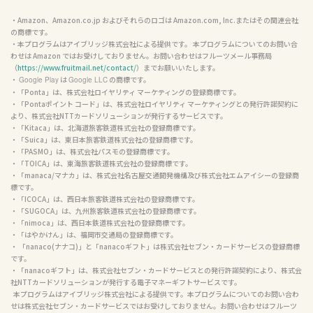
・Amazon、Amazon.co.jp およびそれらのロゴは Amazon.com, Inc.またはその関連会社
の商標です。

・本プログラムはアイブリッジ株式会社による提供です。 本プログラムについてのお問い合
わせは Amazon ではお受けしておりません。お問い合わせはフルーツメール事務局
（
https://www.fruitmail.net/contact/
）までお願いいたします。

・ 
 は 
 の商標です。

Google Play
Google LLC
・「Ponta」は、株式会社ロイヤリティ マーケティングの登録商標です。

・「Pontaポイント コード」は、株式会社ロイヤリティ マーケティングとの発行許諾契約に
より、株式会社NTTカードソリューションが発行するサービスです。

・「Kitaca」は、北海道旅客鉄道株式会社の登録商標です。

・「Suica」は、東日本旅客鉄道株式会社の登録商標です。

・「PASMO」は、株式会社パスモの登録商標です。

・「TOICA」は、東海旅客鉄道株式会社の登録商標です。

・「manaca/マナカ」は、株式会社名古屋交通開発機構及び株式会社エムアイシーの登録商
標です。

・「ICOCA」は、西日本旅客鉄道株式会社の登録商標です。

・「SUGOCA」は、九州旅客鉄道株式会社の登録商標です。

・「nimoca」は、西日本鉄道株式会社の登録商標です。

・「はやかけん」は、福岡市交通局の登録商標です。

・ 「nanaco(ナナコ)」と「nanacoギフト」は株式会社セブン・カードサービスの登録商標
です。

・「nanacoギフト」は、株式会社セブン・カードサービスとの発行許諾契約により、株式会
社NTTカードソリューションが発行する電子マネーギフトサービスです。

  本プログラムはアイブリッジ株式会社による提供です。本プログラムについてのお問い合わ
せは株式会社セブン・カードサービスではお受けしておりません。お問い合わせはフルーツ