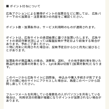
■ ポイント付与について
広告アクションによる獲得ポイントの加算日などに関しては、 広告バ
ナー下の≪加算日・注意事項≫の内容をご確認ください。
ポイント数・加算条件は、サービス利用時のものが適用されます。
ポイントは、広告サイトの承認結果に基づき加算いたします。 広告サ
イトの承認作業状況によっては履歴反映が予定日より前後する場合が
あります。予めご了承ください。
※特に月末に利用された場合は、反映予定日からひと月先に延びるこ
とがあります。
加算条件が商品購入の場合、消費税、送料、 その他手数料等を除いた
商品代金が加算の対象となり、1pt未満は切捨て(加算対象外)となりま
す。
このページから広告サイトに訪問後、 申込みや購入手続きが完了する
までの間に他のサイトにアクセスした場合は、再度このページから訪
問し直してください。
フルーツメールを利用している複数名の人がパソコンを共有している
場合は、 利用状況の把握が複雑になりポイントが加算されない場合が
あります。