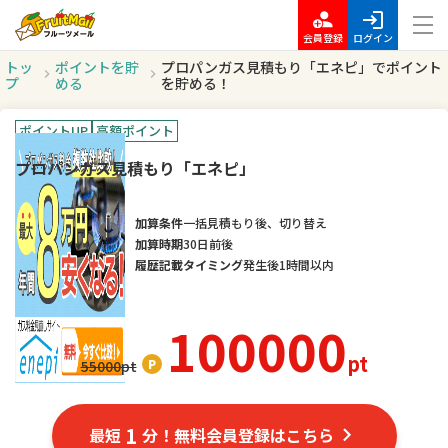
会員登録
ログイン
トッ
ポイントを貯
プロパンガス見積もり「エネピ」でポイント
プ
める
を貯める！
ポイントUP
高額ポイント
プロパンガス見積もり「エネピ」
加算条件
一括見積もり後、切り替え
加算時期
30日前後
履歴記載タイミング
発生後1時間以内
100000
pt
55000
pt
1
最短
分！無料会員登録はこちら