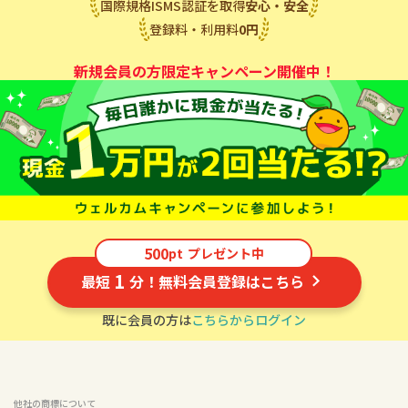
国際規格ISMS認証を取得
安心・安全
登録料・利用料
0
円
新規会員の方限定キャンペーン開催中！
500
pt
プレゼント中
1
最短
分！無料会員登録はこちら
既に会員の方は
こちらからログイン
他社の商標について