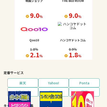
明誠ショップ
THE BED ROOM
9.0
9.0
％
％
Qoo10
ハンコヤドットコム
1.8
％
0.9
％
2.1
1.8
％
％
定番サービス
楽天
Yahoo!
Ponta
dポイント
グルメ
旅行
キャンペーン・特集