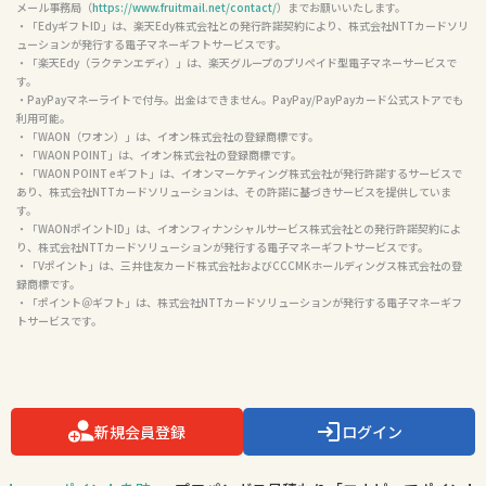
メール事務局（
https://www.fruitmail.net/contact/
）までお願いいたします。

・「EdyギフトID」は、楽天Edy株式会社との発行許諾契約により、株式会社NTTカードソリ
ューションが発行する電子マネーギフトサービスです。

・「楽天Edy（ラクテンエディ）」は、楽天グループのプリペイド型電子マネーサービスで
す。

・PayPayマネーライトで付与。出金はできません。PayPay/PayPayカード公式ストアでも
利用可能。

・「WAON（ワオン）」は、イオン株式会社の登録商標です。

・「WAON POINT」は、イオン株式会社の登録商標です。

・「WAON POINT eギフト」は、イオンマーケティング株式会社が発行許諾するサービスで
あり、株式会社NTTカードソリューションは、その許諾に基づきサービスを提供していま
す。

・「WAONポイントID」は、イオンフィナンシャルサービス株式会社との発行許諾契約によ
り、株式会社NTTカードソリューションが発行する電子マネーギフトサービスです。

・「Vポイント」は、三井住友カード株式会社およびCCCMKホールディングス株式会社の登
録商標です。

・「ポイント＠ギフト」は、株式会社NTTカードソリューションが発行する電子マネーギフ
トサービスです。

新規会員登録
ログイン