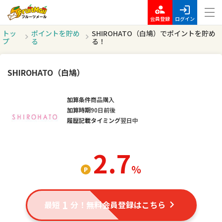
会員登録
ログイン
トッ
ポイントを貯め
SHIROHATO（白鳩）でポイントを貯め
プ
る
る！
SHIROHATO（白鳩）
加算条件
商品購入
加算時期
90日前後
履歴記載タイミング
翌日中
2.7
％
1
最短
分！無料会員登録はこちら