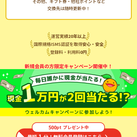
その他、ギフト券・他社ポイントなど
交換先は随時更新中！
運営実績
20
年
以上
国際規格ISMS認証を取得
安心・安全
登録料・利用料
0
円
新規会員の方限定キャンペーン開催中！
500
pt
プレゼント中
1
最短
分！無料会員登録はこちら