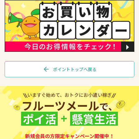
arrow_back
ポイントトップへ戻る
いますぐ始めて、おトクにお小遣い稼ぎ
フルーツメール
で、
+
ポイ活
懸賞生活
新規会員の方限定キャンペーン開催中！