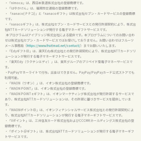
・「nimoca」は、西日本鉄道株式会社の登録商標です。

・「はやかけん」は、福岡市交通局の登録商標です。

・ 「nanaco(ナナコ)」と「nanacoギフト」は株式会社セブン・カードサービスの登録商標
です。

・「nanacoギフト」は、株式会社セブン・カードサービスとの発行許諾契約により、株式会
社NTTカードソリューションが発行する電子マネーギフトサービスです。

  本プログラムはアイブリッジ株式会社による提供です。本プログラムについてのお問い合わ
せは株式会社セブン・カードサービスではお受けしておりません。お問い合わせはフルーツ
メール事務局（
https://www.fruitmail.net/contact/
）までお願いいたします。

・「EdyギフトID」は、楽天Edy株式会社との発行許諾契約により、株式会社NTTカードソリ
ューションが発行する電子マネーギフトサービスです。

・「楽天Edy（ラクテンエディ）」は、楽天グループのプリペイド型電子マネーサービスで
す。

・PayPayマネーライトで付与。出金はできません。PayPay/PayPayカード公式ストアでも
利用可能。

・「WAON（ワオン）」は、イオン株式会社の登録商標です。

・「WAON POINT」は、イオン株式会社の登録商標です。

・「WAON POINT eギフト」は、イオンマーケティング株式会社が発行許諾するサービスで
あり、株式会社NTTカードソリューションは、その許諾に基づきサービスを提供していま
す。

・「WAONポイントID」は、イオンフィナンシャルサービス株式会社との発行許諾契約によ
り、株式会社NTTカードソリューションが発行する電子マネーギフトサービスです。

・「Vポイント」は、三井住友カード株式会社およびCCCMKホールディングス株式会社の登
録商標です。

・「ポイント＠ギフト」は、株式会社NTTカードソリューションが発行する電子マネーギフ
トサービスです。
