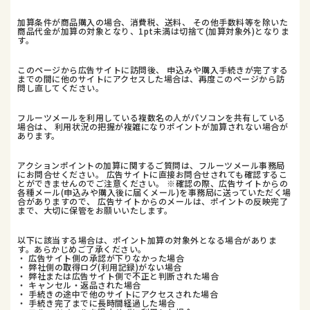
加算条件が商品購入の場合、消費税、送料、 その他手数料等を除いた
商品代金が加算の対象となり、1pt未満は切捨て(加算対象外)となりま
す。
このページから広告サイトに訪問後、 申込みや購入手続きが完了する
までの間に他のサイトにアクセスした場合は、再度このページから訪
問し直してください。
フルーツメールを利用している複数名の人がパソコンを共有している
場合は、 利用状況の把握が複雑になりポイントが加算されない場合が
あります。
アクションポイントの加算に関するご質問は、フルーツメール事務局
にお問合せください。 広告サイトに直接お問合せされても確認するこ
とができませんのでご注意ください。 ※確認の際、広告サイトからの
各種メール(申込みや購入後に届くメール)を事務局に送っていただく場
合がありますので、 広告サイトからのメールは、ポイントの反映完了
まで、大切に保管をお願いいたします。
以下に該当する場合は、ポイント加算の対象外となる場合がありま
す。あらかじめご了承ください。
・ 広告サイト側の承認が下りなかった場合
・ 弊社側の取得ログ(利用記録)がない場合
・ 弊社または広告サイト側で不正と判断された場合
・ キャンセル・返品された場合
・ 手続きの途中で他のサイトにアクセスされた場合
・ 手続き完了までに長時間経過した場合