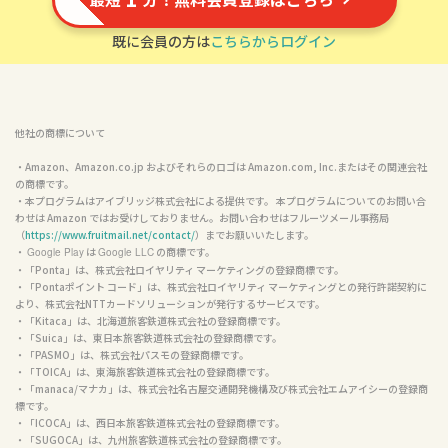
既に会員の方は
こちらからログイン
他社の商標について
・Amazon、Amazon.co.jp およびそれらのロゴは Amazon.com, Inc.またはその関連会社
の商標です。

・本プログラムはアイブリッジ株式会社による提供です。 本プログラムについてのお問い合
わせは Amazon ではお受けしておりません。お問い合わせはフルーツメール事務局
（
https://www.fruitmail.net/contact/
）までお願いいたします。

・ 
 は 
 の商標です。

Google Play
Google LLC
・「Ponta」は、株式会社ロイヤリティ マーケティングの登録商標です。

・「Pontaポイント コード」は、株式会社ロイヤリティ マーケティングとの発行許諾契約に
より、株式会社NTTカードソリューションが発行するサービスです。

・「Kitaca」は、北海道旅客鉄道株式会社の登録商標です。

・「Suica」は、東日本旅客鉄道株式会社の登録商標です。

・「PASMO」は、株式会社パスモの登録商標です。

・「TOICA」は、東海旅客鉄道株式会社の登録商標です。

・「manaca/マナカ」は、株式会社名古屋交通開発機構及び株式会社エムアイシーの登録商
標です。

・「ICOCA」は、西日本旅客鉄道株式会社の登録商標です。

・「SUGOCA」は、九州旅客鉄道株式会社の登録商標です。
