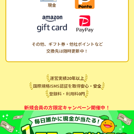
その他、ギフト券・他社ポイントなど
交換先は随時更新中！
運営実績
20
年
以上
国際規格ISMS認証を取得
安心・安全
登録料・利用料
0
円
新規会員の方限定キャンペーン開催中！