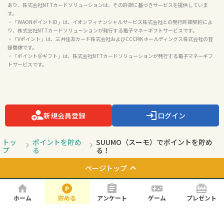
利用可能。

・「WAON（ワオン）」は、イオン株式会社の登録商標です。

・「WAON POINT」は、イオン株式会社の登録商標です。

・「WAON POINT eギフト」は、イオンマーケティング株式会社が発行許諾するサービスで
あり、株式会社NTTカードソリューションは、その許諾に基づきサービスを提供していま
す。

・「WAONポイントID」は、イオンフィナンシャルサービス株式会社との発行許諾契約によ
り、株式会社NTTカードソリューションが発行する電子マネーギフトサービスです。

・「Vポイント」は、三井住友カード株式会社およびCCCMKホールディングス株式会社の登
録商標です。

・「ポイント＠ギフト」は、株式会社NTTカードソリューションが発行する電子マネーギフ
トサービスです。

新規会員登録
ログイン
トッ
ポイントを貯め
SUUMO（スーモ）でポイントを貯め
プ
る
る！
ホーム
貯める
アンケート
ゲーム
プレゼント
ページトップ
お知らせ
よくある質問