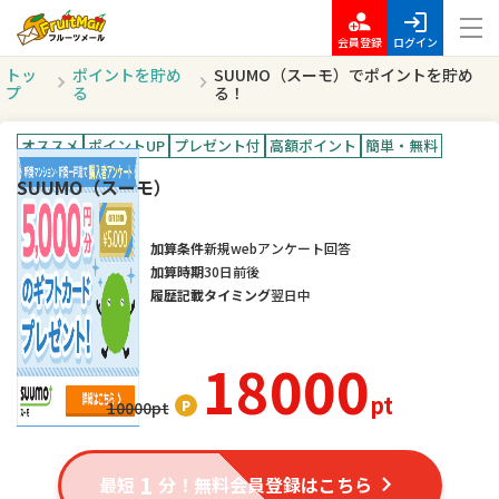
会員登録
ログイン
トッ
ポイントを貯め
SUUMO（スーモ）でポイントを貯め
プ
る
る！
オススメ
ポイントUP
プレゼント付
高額ポイント
簡単・無料
SUUMO（スーモ）
加算条件
新規webアンケート回答
加算時期
30日前後
履歴記載タイミング
翌日中
18000
pt
10000
pt
1
最短
分！無料会員登録はこちら