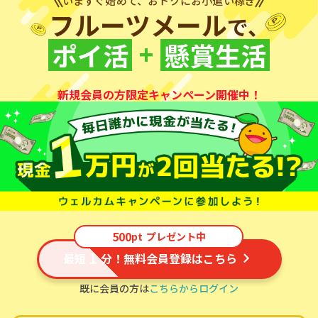
いますぐ始めて、おトクにお小遣い稼ぎ
フルーツメール
で、
+
ポイ活
懸賞生活
新規会員の方限定キャンペーン開催中！
500
pt
プレゼント中
1
最短
分！無料会員登録はこちら