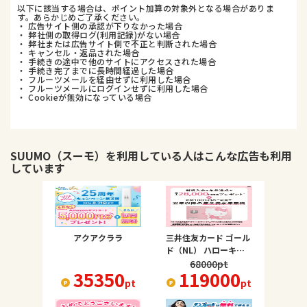
以下に該当する場合は、ポイント加算の対象外となる場合がありま
す。あらかじめご了承ください。
・ 広告サイト側の承認が下りなかった場合
・ 弊社側の取得ログ(利用記録)がない場合
・ 弊社または広告サイト側で不正と判断された場合
・ キャンセル・返品された場合
・ 手続きの途中で他のサイトにアクセスされた場合
・ 手続き完了までに長時間経過した場合
・ フルーツメールを経由せずに利用した場合
・ フルーツメールにログインせずに利用した場合
・ Cookieが無効になっている場合
SUUMO（スーモ）
を利用している人はこんな広告も利用
しています
アクアクララ
三井住友カード ゴール
ド（NL） ハローキテ
ィ デザイン
68000
pt
35350
119000
pt
pt