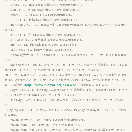
・ 
 は 
 の商標です。

Google Play
Google LLC
・「Ponta」は、株式会社ロイヤリティ マーケティングの登録商標です。

・「Pontaポイント コード」は、株式会社ロイヤリティ マーケティングとの発行許諾契約に
より、株式会社NTTカードソリューションが発行するサービスです。

・「Kitaca」は、北海道旅客鉄道株式会社の登録商標です。

・「Suica」は、東日本旅客鉄道株式会社の登録商標です。

・「PASMO」は、株式会社パスモの登録商標です。

・「TOICA」は、東海旅客鉄道株式会社の登録商標です。

・「manaca/マナカ」は、株式会社名古屋交通開発機構及び株式会社エムアイシーの登録商
標です。

・「ICOCA」は、西日本旅客鉄道株式会社の登録商標です。

・「SUGOCA」は、九州旅客鉄道株式会社の登録商標です。

・「nimoca」は、西日本鉄道株式会社の登録商標です。

・「はやかけん」は、福岡市交通局の登録商標です。

・ 「nanaco(ナナコ)」と「nanacoギフト」は株式会社セブン・カードサービスの登録商標
です。

・「nanacoギフト」は、株式会社セブン・カードサービスとの発行許諾契約により、株式会
社NTTカードソリューションが発行する電子マネーギフトサービスです。

  本プログラムはアイブリッジ株式会社による提供です。本プログラムについてのお問い合わ
せは株式会社セブン・カードサービスではお受けしておりません。お問い合わせはフルーツ
メール事務局（
https://www.fruitmail.net/contact/
）までお願いいたします。

・「EdyギフトID」は、楽天Edy株式会社との発行許諾契約により、株式会社NTTカードソリ
ューションが発行する電子マネーギフトサービスです。

・「楽天Edy（ラクテンエディ）」は、楽天グループのプリペイド型電子マネーサービスで
す。

・PayPayマネーライトで付与。出金はできません。PayPay/PayPayカード公式ストアでも