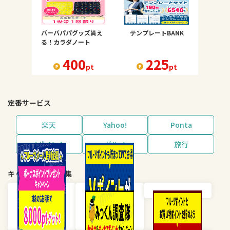
バーバパパグッズ貰え
テンプレートBANK
る！カラダノート
400
225
pt
pt
定番サービス
楽天
Yahoo!
Ponta
dポイント
グルメ
旅行
キャンペーン・特集