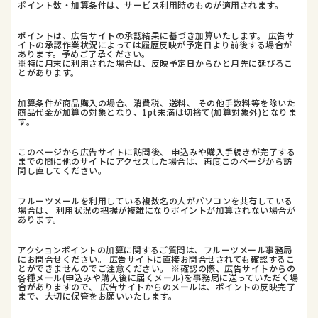
ポイント数・加算条件は、サービス利用時のものが適用されます。
ポイントは、広告サイトの承認結果に基づき加算いたします。 広告サ
イトの承認作業状況によっては履歴反映が予定日より前後する場合が
あります。予めご了承ください。
※特に月末に利用された場合は、反映予定日からひと月先に延びるこ
とがあります。
加算条件が商品購入の場合、消費税、送料、 その他手数料等を除いた
商品代金が加算の対象となり、1pt未満は切捨て(加算対象外)となりま
す。
このページから広告サイトに訪問後、 申込みや購入手続きが完了する
までの間に他のサイトにアクセスした場合は、再度このページから訪
問し直してください。
フルーツメールを利用している複数名の人がパソコンを共有している
場合は、 利用状況の把握が複雑になりポイントが加算されない場合が
あります。
アクションポイントの加算に関するご質問は、フルーツメール事務局
にお問合せください。 広告サイトに直接お問合せされても確認するこ
とができませんのでご注意ください。 ※確認の際、広告サイトからの
各種メール(申込みや購入後に届くメール)を事務局に送っていただく場
合がありますので、 広告サイトからのメールは、ポイントの反映完了
まで、大切に保管をお願いいたします。