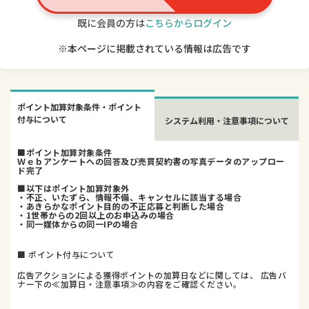
既に会員の方は
こちらからログイン
※本ページに掲載されている情報は広告です
ポイント加算対象条件・ポイント
付与について
システム利用・注意事項について
■ポイント加算対象条件
Ｗｅｂアンケートへの回答及び売買契約書の写真データのアップロー
ド完了
■以下はポイント加算対象外
・不正、いたずら、情報不備、キャンセルに該当する場合
・あきらかなポイント目的の不正応募と判断した場合
・1世帯からの2回以上のお申込みの場合
・同一媒体からの同一IPの場合
■ ポイント付与について
広告アクションによる獲得ポイントの加算日などに関しては、 広告バ
ナー下の≪加算日・注意事項≫の内容をご確認ください。