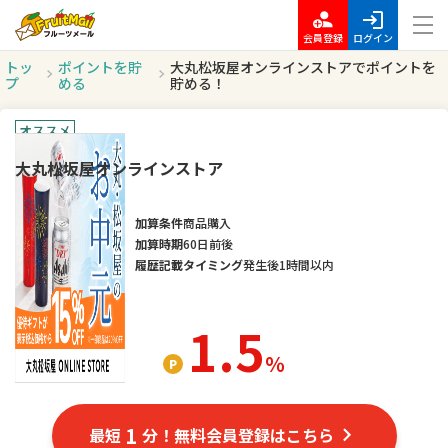
会員登録
ログイン
トッ
ポイントを貯
大丸松坂屋オンラインストアでポイントを
プ
める
貯める！
オススメ
大丸松坂屋オンラインストア
加算条件
商品購入
加算時期
60日前後
履歴記載タイミング
発生後1時間以内
1.5
％
1
最短
分！無料会員登録はこちら