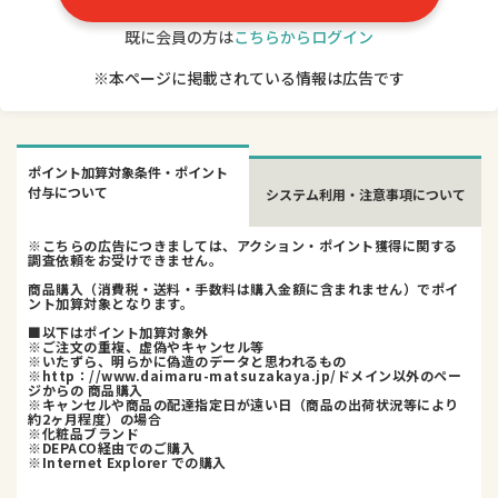
既に会員の方は
こちらからログイン
※本ページに掲載されている情報は広告です
ポイント加算対象条件・ポイント
付与について
システム利用・注意事項について
※こちらの広告につきましては、アクション・ポイント獲得に関する
調査依頼をお受けできません。
商品購入（消費税・送料・手数料は購入金額に含まれません）でポイ
ント加算対象となります。
■以下はポイント加算対象外
※ご注文の重複、虚偽やキャンセル等
※いたずら、明らかに偽造のデータと思われるもの
※http：//www.daimaru-matsuzakaya.jp/ドメイン以外のペー
ジからの 商品購入
※キャンセルや商品の配達指定日が遠い日（商品の出荷状況等により
約2ヶ月程度）の場合
※化粧品ブランド
※DEPACO経由でのご購入
※Internet Explorer での購入