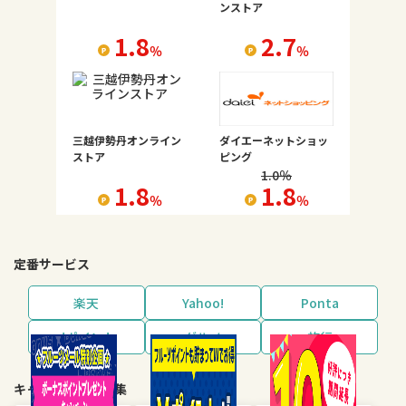
ンストア
1.8
2.7
％
％
三越伊勢丹オンライン
ダイエーネットショッ
ストア
ピング
1.0
％
1.8
1.8
％
％
定番サービス
楽天
Yahoo!
Ponta
dポイント
グルメ
旅行
キャンペーン・特集