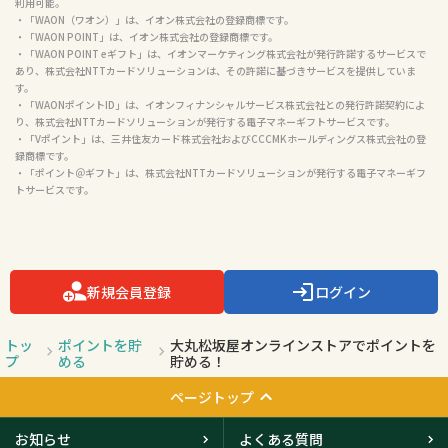
利用可能。

・「WAON（ワオン）」は、イオン株式会社の登録商標です。

・「WAON POINT」は、イオン株式会社の登録商標です。

・「WAON POINT eギフト」は、イオンマーケティング株式会社が発行許諾するサービスで
あり、株式会社NTTカードソリューションは、その許諾に基づきサービスを提供していま
す。

・「WAONポイントID」は、イオンフィナンシャルサービス株式会社との発行許諾契約によ
り、株式会社NTTカードソリューションが発行する電子マネーギフトサービスです。

・「Vポイント」は、三井住友カード株式会社およびCCCMKホールディングス株式会社の登
録商標です。

・「ポイント＠ギフト」は、株式会社NTTカードソリューションが発行する電子マネーギフ
トサービスです。

新規会員登録
ログイン
トッ
ポイントを貯
大丸松坂屋オンラインストアでポイントを
プ
める
貯める！
ページトップ
お知らせ
よくある質問