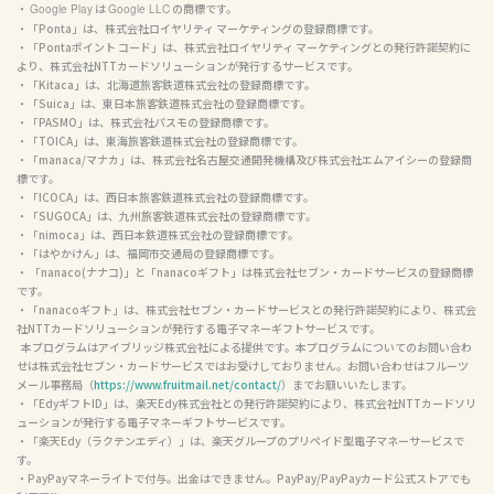
・ 
 は 
 の商標です。

Google Play
Google LLC
・「Ponta」は、株式会社ロイヤリティ マーケティングの登録商標です。

・「Pontaポイント コード」は、株式会社ロイヤリティ マーケティングとの発行許諾契約に
より、株式会社NTTカードソリューションが発行するサービスです。

・「Kitaca」は、北海道旅客鉄道株式会社の登録商標です。

・「Suica」は、東日本旅客鉄道株式会社の登録商標です。

・「PASMO」は、株式会社パスモの登録商標です。

・「TOICA」は、東海旅客鉄道株式会社の登録商標です。

・「manaca/マナカ」は、株式会社名古屋交通開発機構及び株式会社エムアイシーの登録商
標です。

・「ICOCA」は、西日本旅客鉄道株式会社の登録商標です。

・「SUGOCA」は、九州旅客鉄道株式会社の登録商標です。

・「nimoca」は、西日本鉄道株式会社の登録商標です。

・「はやかけん」は、福岡市交通局の登録商標です。

・ 「nanaco(ナナコ)」と「nanacoギフト」は株式会社セブン・カードサービスの登録商標
です。

・「nanacoギフト」は、株式会社セブン・カードサービスとの発行許諾契約により、株式会
社NTTカードソリューションが発行する電子マネーギフトサービスです。

  本プログラムはアイブリッジ株式会社による提供です。本プログラムについてのお問い合わ
せは株式会社セブン・カードサービスではお受けしておりません。お問い合わせはフルーツ
メール事務局（
https://www.fruitmail.net/contact/
）までお願いいたします。

・「EdyギフトID」は、楽天Edy株式会社との発行許諾契約により、株式会社NTTカードソリ
ューションが発行する電子マネーギフトサービスです。

・「楽天Edy（ラクテンエディ）」は、楽天グループのプリペイド型電子マネーサービスで
す。

・PayPayマネーライトで付与。出金はできません。PayPay/PayPayカード公式ストアでも