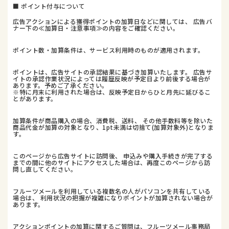
■ ポイント付与について
広告アクションによる獲得ポイントの加算日などに関しては、 広告バ
ナー下の≪加算日・注意事項≫の内容をご確認ください。
ポイント数・加算条件は、サービス利用時のものが適用されます。
ポイントは、広告サイトの承認結果に基づき加算いたします。 広告サ
イトの承認作業状況によっては履歴反映が予定日より前後する場合が
あります。予めご了承ください。
※特に月末に利用された場合は、反映予定日からひと月先に延びるこ
とがあります。
加算条件が商品購入の場合、消費税、送料、 その他手数料等を除いた
商品代金が加算の対象となり、1pt未満は切捨て(加算対象外)となりま
す。
このページから広告サイトに訪問後、 申込みや購入手続きが完了する
までの間に他のサイトにアクセスした場合は、再度このページから訪
問し直してください。
フルーツメールを利用している複数名の人がパソコンを共有している
場合は、 利用状況の把握が複雑になりポイントが加算されない場合が
あります。
アクションポイントの加算に関するご質問は、フルーツメール事務局