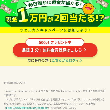
500
pt
プレゼント中
1
最短
分！無料会員登録はこちら
既に会員の方は
こちらからログイン
他社の商標について
・Amazon、Amazon.co.jp およびそれらのロゴは Amazon.com, Inc.またはその関連会社
の商標です。

・本プログラムはアイブリッジ株式会社による提供です。 本プログラムについてのお問い合
わせは Amazon ではお受けしておりません。お問い合わせはフルーツメール事務局
（
https://www.fruitmail.net/contact/
）までお願いいたします。
