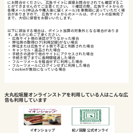
にお問合せください。 広告サイトに直接お問合せされても確認するこ
とができませんのでご注意ください。 ※確認の際、広告サイトからの
各種メール(申込みや購入後に届くメール)を事務局に送っていただく場
合がありますので、 広告サイトからのメールは、ポイントの反映完了
まで、大切に保管をお願いいたします。
以下に該当する場合は、ポイント加算の対象外となる場合がありま
す。あらかじめご了承ください。
・ 広告サイト側の承認が下りなかった場合
・ 弊社側の取得ログ(利用記録)がない場合
・ 弊社または広告サイト側で不正と判断された場合
・ キャンセル・返品された場合
・ 手続きの途中で他のサイトにアクセスされた場合
・ 手続き完了までに長時間経過した場合
・ フルーツメールを経由せずに利用した場合
・ フルーツメールにログインせずに利用した場合
・ Cookieが無効になっている場合
大丸松坂屋オンラインストア
を利用している人はこんな広
告も利用しています
イオンショップ
紀ノ国屋 公式オンライ