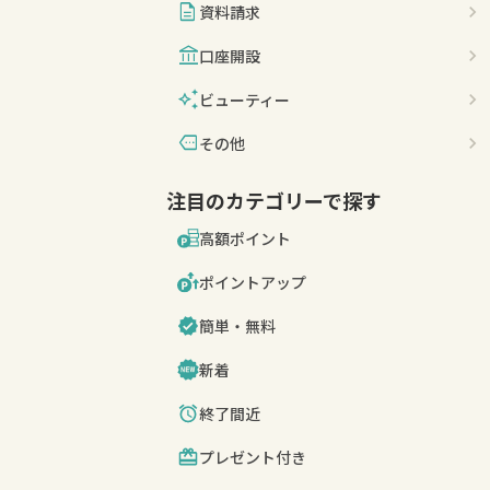
description
資料請求
account_balance
口座開設
auto_awesome
ビューティー
more
その他
注目のカテゴリーで探す
高額ポイント
ポイントアップ
簡単・無料
新着
終了間近
プレゼント付き