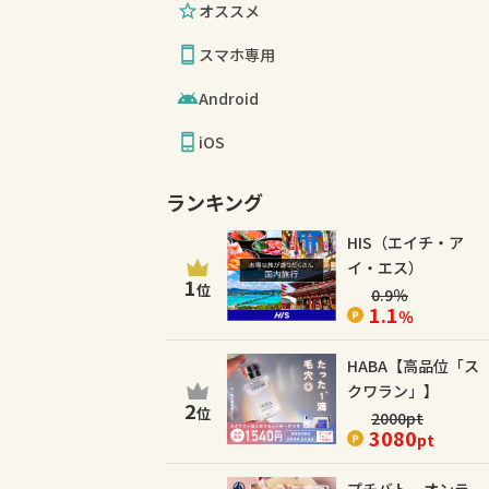
オススメ
スマホ専用
Android
iOS
ランキング
HIS（エイチ・ア
イ・エス）
1
位
0.9
％
1.1
％
HABA【高品位「ス
クワラン」】
2
位
2000
pt
3080
pt