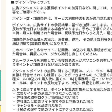
■ ポイント付与について
広告アクションによる獲得ポイントの加算日などに関しては、 
容をご確認ください。
ポイント数・加算条件は、サービス利用時のものが適用されま
ポイントは、広告サイトの承認結果に基づき加算いたします。 
反映が予定日より前後する場合があります。予めご了承くださ
※特に月末に利用された場合は、反映予定日からひと月先に延
加算条件が商品購入の場合、消費税、送料、 その他手数料等を
満は切捨て(加算対象外)となります。
このページから広告サイトに訪問後、 申込みや購入手続きが完
た場合は、再度このページから訪問し直してください。
フルーツメールを利用している複数名の人がパソコンを共有し
りポイントが加算されない場合があります。
アクションポイントの加算に関するご質問は、フルーツメール事
直接お問合せされても確認することができませんのでご注意くだ
種メール(申込みや購入後に届くメール)を事務局に送っていた
メールは、ポイントの反映完了まで、大切に保管をお願いいた
以下に該当する場合は、ポイント加算の対象外となる場合があ
・ 広告サイト側の承認が下りなかった場合
・ 弊社側の取得ログ(利用記録)がない場合
・ 弊社または広告サイト側で不正と判断された場合
・ キャンセル・返品された場合
・ 手続きの途中で他のサイトにアクセスされた場合