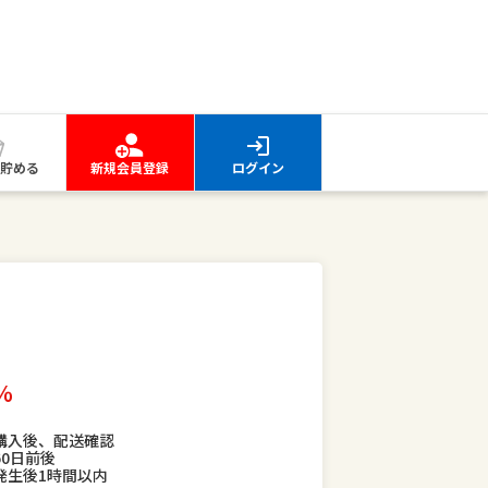
貯める
新規会員登録
ログイン
％
購入後、配送確認
60日前後
発生後1時間以内