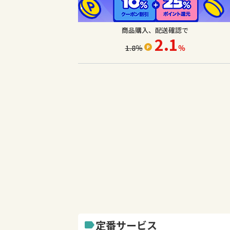
商品購入、配送確認で
2.1
1.8
％
％
定番サービス
label