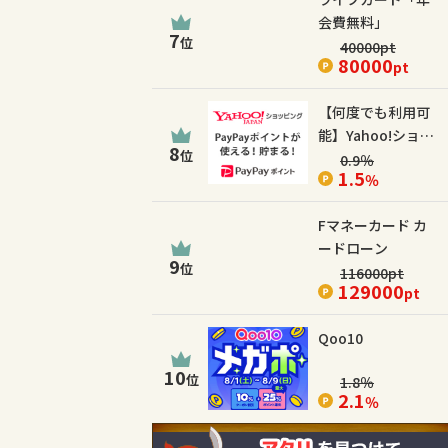
会費無料」
7
位
40000
pt
80000
pt
【何度でも利用可
能】Yahoo!ショッ
8
位
ピング
0.9
％
1.5
％
Fマネーカード カ
ードローン
9
位
116000
pt
129000
pt
Qoo10
10
位
1.8
％
2.1
％