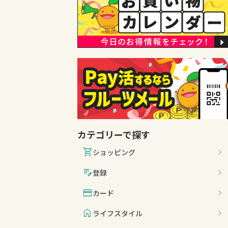
カテゴリーで探す
shopping_cart
ショッピング
edit_note
登録
credit_card
カード
home
ライフスタイル