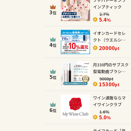
プチバトーオンラ
インブティック
3
位
2.7
％
5.4
％
イオンカードセレ
クト（ウエルシア
4
位
カード）
20000
pt
月330円のサブスク
型電動歯ブラシ
5
位
【Dentaly】
9000
pt
15300
pt
ワイン通販ならマ
イワインクラブ
6
位
1.6
％
5.0
％
ライフカード「年