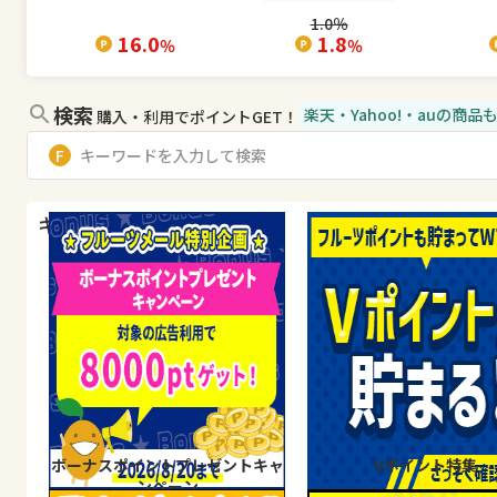
1.0
％
16.0
1.8
％
％
検索
楽天・Yahoo!・auの商
購入・利用でポイントGET！
キャンペーン・特集
ボーナスポイントプレゼントキャ
Vポイント特集
ンペーン