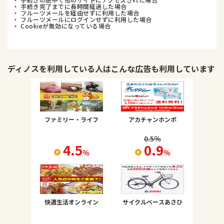
・ 手続き完了までに長時間経過した場合
・ フルーツメールを経由せずに利用した場合
・ フルーツメールにログインせずに利用した場合
・ Cookieが無効になっている場合
ディノス
を利用している人はこんな広告も利用しています
ファミリー・ライフ
アカチャンホンポ
0.5
％
4.5
0.9
％
％
快適生活オンライン
サイクルベースあさひ