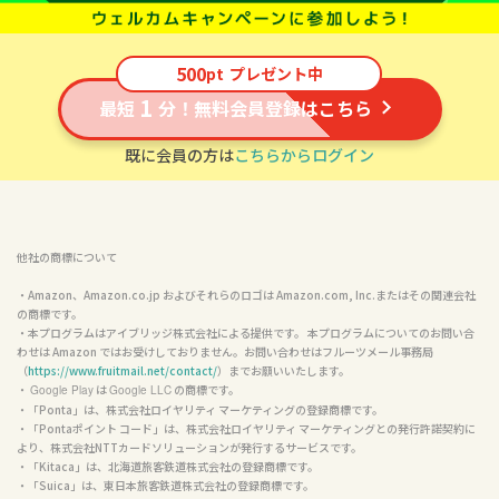
500
pt
プレゼント中
1
最短
分！無料会員登録はこちら
既に会員の方は
こちらからログイン
他社の商標について
・Amazon、Amazon.co.jp およびそれらのロゴは Amazon.com, Inc.またはその関連会社
の商標です。

・本プログラムはアイブリッジ株式会社による提供です。 本プログラムについてのお問い合
わせは Amazon ではお受けしておりません。お問い合わせはフルーツメール事務局
（
https://www.fruitmail.net/contact/
）までお願いいたします。

・ 
 は 
 の商標です。

Google Play
Google LLC
・「Ponta」は、株式会社ロイヤリティ マーケティングの登録商標です。

・「Pontaポイント コード」は、株式会社ロイヤリティ マーケティングとの発行許諾契約に
より、株式会社NTTカードソリューションが発行するサービスです。

・「Kitaca」は、北海道旅客鉄道株式会社の登録商標です。

・「Suica」は、東日本旅客鉄道株式会社の登録商標です。
