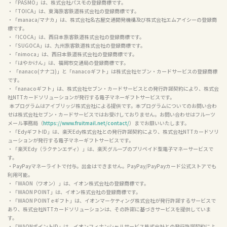
・「PASMO」は、株式会社パスモの登録商標です。

・「TOICA」は、東海旅客鉄道株式会社の登録商標です。

・「manaca/マナカ」は、株式会社名古屋交通開発機構及び株式会社エムアイシーの登録商
標です。

・「ICOCA」は、西日本旅客鉄道株式会社の登録商標です。

・「SUGOCA」は、九州旅客鉄道株式会社の登録商標です。

・「nimoca」は、西日本鉄道株式会社の登録商標です。

・「はやかけん」は、福岡市交通局の登録商標です。

・ 「nanaco(ナナコ)」と「nanacoギフト」は株式会社セブン・カードサービスの登録商標
です。

・「nanacoギフト」は、株式会社セブン・カードサービスとの発行許諾契約により、株式会
社NTTカードソリューションが発行する電子マネーギフトサービスです。

  本プログラムはアイブリッジ株式会社による提供です。本プログラムについてのお問い合わ
せは株式会社セブン・カードサービスではお受けしておりません。お問い合わせはフルーツ
メール事務局（
https://www.fruitmail.net/contact/
）までお願いいたします。

・「EdyギフトID」は、楽天Edy株式会社との発行許諾契約により、株式会社NTTカードソリ
ューションが発行する電子マネーギフトサービスです。

・「楽天Edy（ラクテンエディ）」は、楽天グループのプリペイド型電子マネーサービスで
す。

・PayPayマネーライトで付与。出金はできません。PayPay/PayPayカード公式ストアでも
利用可能。

・「WAON（ワオン）」は、イオン株式会社の登録商標です。

・「WAON POINT」は、イオン株式会社の登録商標です。

・「WAON POINT eギフト」は、イオンマーケティング株式会社が発行許諾するサービスで
あり、株式会社NTTカードソリューションは、その許諾に基づきサービスを提供していま
す。

・「WAONポイントID」は、イオンフィナンシャルサービス株式会社との発行許諾契約によ