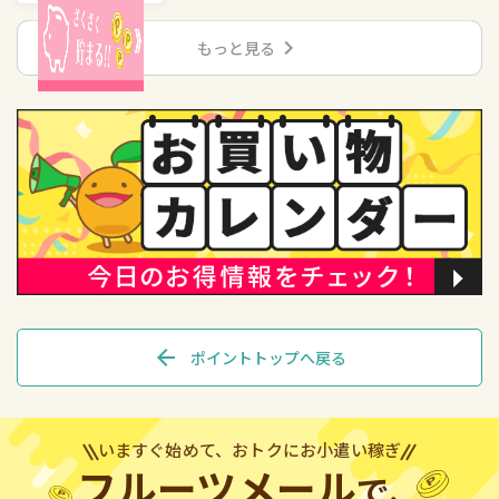
chevron_right
もっと見る
arrow_back
ポイントトップへ戻る
いますぐ始めて、おトクにお小遣い稼ぎ
フルーツメール
で、