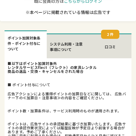
既に会員の方は
こちらからログイン
※本ページに掲載されている情報は広告です
2 件
ポイント加算対象条
件・ポイント付与に
システム利用・注意
口コミ
ついて
事項について
■以下はポイント加算対象外
レンタルサービスflect（フレクト）の家具レンタル
商品の返品・交換・キャンセルをされた場合
■ ポイント付与について
広告アクションによる獲得ポイントの加算日などに関しては、 広告バ
ナー下の≪加算日・注意事項≫の内容をご確認ください。
ポイント数・加算条件は、サービス利用時のものが適用されます。
ポイントは、広告サイトの承認結果に基づき加算いたします。 広告サ
イトの承認作業状況によっては履歴反映が予定日より前後する場合が
あります。予めご了承ください。
※特に月末に利用された場合は、反映予定日からひと月先に延びるこ