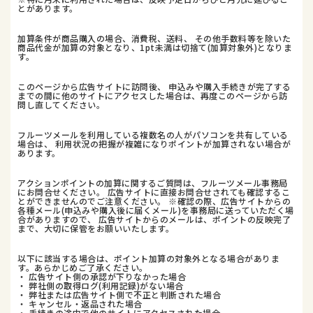
とがあります。
加算条件が商品購入の場合、消費税、送料、 その他手数料等を除いた
商品代金が加算の対象となり、1pt未満は切捨て(加算対象外)となりま
す。
このページから広告サイトに訪問後、 申込みや購入手続きが完了する
までの間に他のサイトにアクセスした場合は、再度このページから訪
問し直してください。
フルーツメールを利用している複数名の人がパソコンを共有している
場合は、 利用状況の把握が複雑になりポイントが加算されない場合が
あります。
アクションポイントの加算に関するご質問は、フルーツメール事務局
にお問合せください。 広告サイトに直接お問合せされても確認するこ
とができませんのでご注意ください。 ※確認の際、広告サイトからの
各種メール(申込みや購入後に届くメール)を事務局に送っていただく場
合がありますので、 広告サイトからのメールは、ポイントの反映完了
まで、大切に保管をお願いいたします。
以下に該当する場合は、ポイント加算の対象外となる場合がありま
す。あらかじめご了承ください。
・ 広告サイト側の承認が下りなかった場合
・ 弊社側の取得ログ(利用記録)がない場合
・ 弊社または広告サイト側で不正と判断された場合
・ キャンセル・返品された場合
・ 手続きの途中で他のサイトにアクセスされた場合