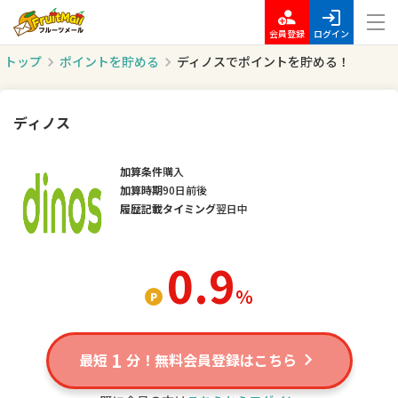
会員登録
ログイン
トップ
ポイントを貯める
ディノスでポイントを貯める！
ディノス
加算条件
購入
加算時期
90日前後
履歴記載タイミング
翌日中
0.9
％
1
最短
分！無料会員登録はこちら