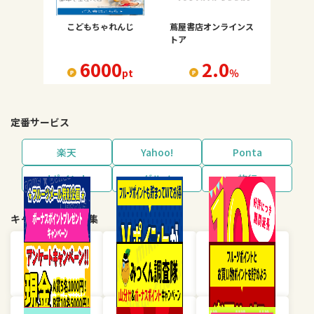
こどもちゃれんじ
蔦屋書店オンラインス
トア
6000
2.0
pt
％
定番サービス
楽天
Yahoo!
Ponta
dポイント
グルメ
旅行
キャンペーン・特集