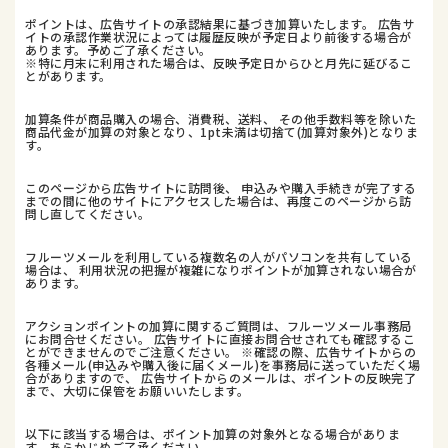
ポイントは、広告サイトの承認結果に基づき加算いたします。 広告サ
イトの承認作業状況によっては履歴反映が予定日より前後する場合が
あります。予めご了承ください。
※特に月末に利用された場合は、反映予定日からひと月先に延びるこ
とがあります。
加算条件が商品購入の場合、消費税、送料、 その他手数料等を除いた
商品代金が加算の対象となり、1pt未満は切捨て(加算対象外)となりま
す。
このページから広告サイトに訪問後、 申込みや購入手続きが完了する
までの間に他のサイトにアクセスした場合は、再度このページから訪
問し直してください。
フルーツメールを利用している複数名の人がパソコンを共有している
場合は、 利用状況の把握が複雑になりポイントが加算されない場合が
あります。
アクションポイントの加算に関するご質問は、フルーツメール事務局
にお問合せください。 広告サイトに直接お問合せされても確認するこ
とができませんのでご注意ください。 ※確認の際、広告サイトからの
各種メール(申込みや購入後に届くメール)を事務局に送っていただく場
合がありますので、 広告サイトからのメールは、ポイントの反映完了
まで、大切に保管をお願いいたします。
以下に該当する場合は、ポイント加算の対象外となる場合がありま
す。あらかじめご了承ください。