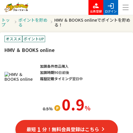
会員登録
ログイン
トッ
ポイントを貯め
HMV ＆ BOOKS onlineでポイントを貯め
プ
る
る！
オススメ
ポイントUP
HMV ＆ BOOKS online
加算条件
商品購入
加算時期
90日前後
履歴記載タイミング
翌日中
0.9
％
0.5
％
1
最短
分！無料会員登録はこちら