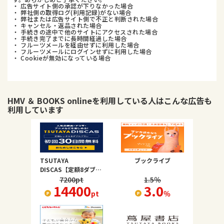
・ 広告サイト側の承認が下りなかった場合
・ 弊社側の取得ログ(利用記録)がない場合
・ 弊社または広告サイト側で不正と判断された場合
・ キャンセル・返品された場合
・ 手続きの途中で他のサイトにアクセスされた場合
・ 手続き完了までに長時間経過した場合
・ フルーツメールを経由せずに利用した場合
・ フルーツメールにログインせずに利用した場合
・ Cookieが無効になっている場合
HMV ＆ BOOKS online
を利用している人はこんな広告も
利用しています
TSUTAYA
ブックライブ
DISCAS【定額8ダブ
ル】
7200
pt
1.5
％
14400
3.0
pt
％