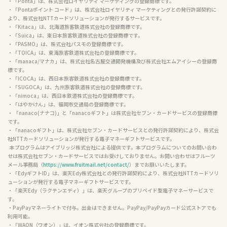
・「Ponta」は、株式会社ロイヤリティ マーケティングの登録商標です。

・「Pontaポイント コード」は、株式会社ロイヤリティ マーケティングとの発行許諾契約に
より、株式会社NTTカードソリューションが発行するサービスです。

・「Kitaca」は、北海道旅客鉄道株式会社の登録商標です。

・「Suica」は、東日本旅客鉄道株式会社の登録商標です。

・「PASMO」は、株式会社パスモの登録商標です。

・「TOICA」は、東海旅客鉄道株式会社の登録商標です。

・「manaca/マナカ」は、株式会社名古屋交通開発機構及び株式会社エムアイシーの登録商
標です。

・「ICOCA」は、西日本旅客鉄道株式会社の登録商標です。

・「SUGOCA」は、九州旅客鉄道株式会社の登録商標です。

・「nimoca」は、西日本鉄道株式会社の登録商標です。

・「はやかけん」は、福岡市交通局の登録商標です。

・ 「nanaco(ナナコ)」と「nanacoギフト」は株式会社セブン・カードサービスの登録商標
です。

・「nanacoギフト」は、株式会社セブン・カードサービスとの発行許諾契約により、株式会
社NTTカードソリューションが発行する電子マネーギフトサービスです。

  本プログラムはアイブリッジ株式会社による提供です。本プログラムについてのお問い合わ
せは株式会社セブン・カードサービスではお受けしておりません。お問い合わせはフルーツ
メール事務局（
https://www.fruitmail.net/contact/
）までお願いいたします。

・「EdyギフトID」は、楽天Edy株式会社との発行許諾契約により、株式会社NTTカードソリ
ューションが発行する電子マネーギフトサービスです。

・「楽天Edy（ラクテンエディ）」は、楽天グループのプリペイド型電子マネーサービスで
す。

・PayPayマネーライトで付与。出金はできません。PayPay/PayPayカード公式ストアでも
利用可能。

・「WAON（ワオン）」は、イオン株式会社の登録商標です。
