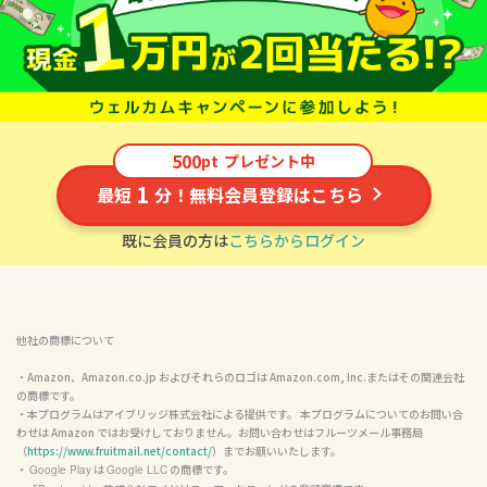
500
pt
プレゼント中
1
最短
分！無料会員登録はこちら
既に会員の方は
こちらからログイン
他社の商標について
・Amazon、Amazon.co.jp およびそれらのロゴは Amazon.com, Inc.またはその関連会社
の商標です。

・本プログラムはアイブリッジ株式会社による提供です。 本プログラムについてのお問い合
わせは Amazon ではお受けしておりません。お問い合わせはフルーツメール事務局
（
https://www.fruitmail.net/contact/
）までお願いいたします。

・ 
 は 
 の商標です。

Google Play
Google LLC