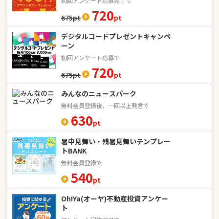
初回アンケート応募完了で
720
675
pt
pt
デジタルコードプレゼントキャンペ
ーン
初回アンケート応募で
720
675
pt
pt
みんなのニュースパーク
無料会員登録後、一回以上発言で
630
pt
暑中見舞い・残暑見舞いテンプレー
トBANK
無料会員登録で
540
pt
Oh!Ya(オーヤ)不動産投資アンケー
ト