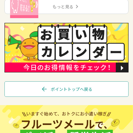
chevron_right
もっと見る
arrow_back
ポイントトップへ戻る
いますぐ始めて、おトクにお小遣い稼ぎ
フルーツメール
で、