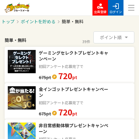
会員登録
ログイン
トップ
ポイントを貯める
簡単・無料
ポイント順
簡単・無料
39件
ゲーミングセレクトプレゼントキャ
ンペーン
初回アンケート応募完了で
720
675
pt
pt
金インゴットプレゼントキャンペー
ン
初回アンケート応募完了で
720
675
pt
pt
非日常感動体験プレゼントキャンペ
ーン
初回アンケート応募で