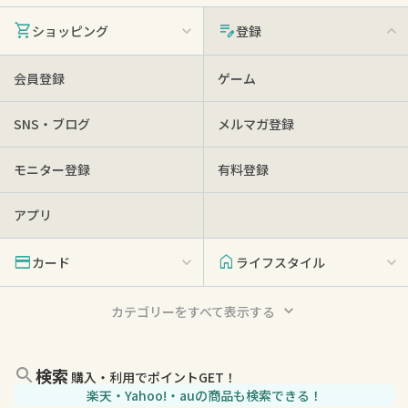
shopping_cart
edit_note
ショッピング
登録
会員登録
ゲーム
SNS・ブログ
メルマガ登録
モニター登録
有料登録
アプリ
credit_card
home
カード
ライフスタイル
カテゴリーをすべて表示する
検索
購入・利用でポイントGET！
楽天・Yahoo!・auの商品も検索できる！