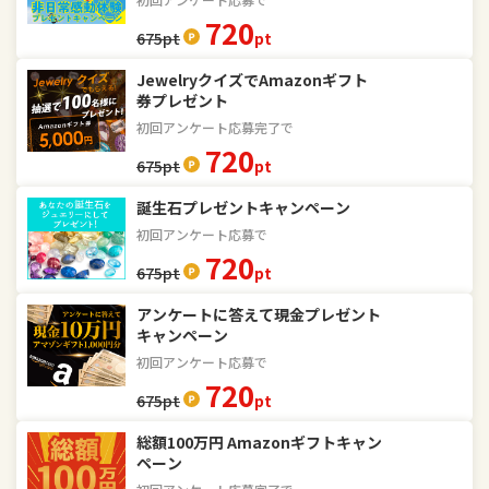
720
675
pt
pt
JewelryクイズでAmazonギフト
券プレゼント
初回アンケート応募完了で
720
675
pt
pt
誕生石プレゼントキャンペーン
初回アンケート応募で
720
675
pt
pt
アンケートに答えて現金プレゼント
キャンペーン
初回アンケート応募で
720
675
pt
pt
総額100万円 Amazonギフトキャン
ペーン