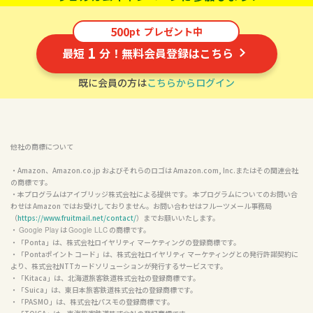
500
pt
プレゼント中
1
最短
分！無料会員登録はこちら
既に会員の方は
こちらからログイン
他社の商標について
・Amazon、Amazon.co.jp およびそれらのロゴは Amazon.com, Inc.またはその関連会社
の商標です。

・本プログラムはアイブリッジ株式会社による提供です。 本プログラムについてのお問い合
わせは Amazon ではお受けしておりません。お問い合わせはフルーツメール事務局
（
https://www.fruitmail.net/contact/
）までお願いいたします。

・ 
 は 
 の商標です。

Google Play
Google LLC
・「Ponta」は、株式会社ロイヤリティ マーケティングの登録商標です。

・「Pontaポイント コード」は、株式会社ロイヤリティ マーケティングとの発行許諾契約に
より、株式会社NTTカードソリューションが発行するサービスです。

・「Kitaca」は、北海道旅客鉄道株式会社の登録商標です。

・「Suica」は、東日本旅客鉄道株式会社の登録商標です。

・「PASMO」は、株式会社パスモの登録商標です。
