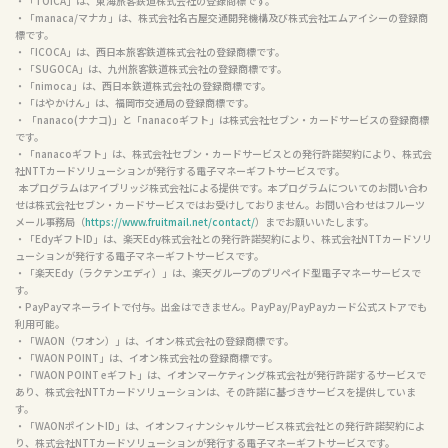
・「TOICA」は、東海旅客鉄道株式会社の登録商標です。

・「manaca/マナカ」は、株式会社名古屋交通開発機構及び株式会社エムアイシーの登録商
標です。

・「ICOCA」は、西日本旅客鉄道株式会社の登録商標です。

・「SUGOCA」は、九州旅客鉄道株式会社の登録商標です。

・「nimoca」は、西日本鉄道株式会社の登録商標です。

・「はやかけん」は、福岡市交通局の登録商標です。

・ 「nanaco(ナナコ)」と「nanacoギフト」は株式会社セブン・カードサービスの登録商標
です。

・「nanacoギフト」は、株式会社セブン・カードサービスとの発行許諾契約により、株式会
社NTTカードソリューションが発行する電子マネーギフトサービスです。

  本プログラムはアイブリッジ株式会社による提供です。本プログラムについてのお問い合わ
せは株式会社セブン・カードサービスではお受けしておりません。お問い合わせはフルーツ
メール事務局（
https://www.fruitmail.net/contact/
）までお願いいたします。

・「EdyギフトID」は、楽天Edy株式会社との発行許諾契約により、株式会社NTTカードソリ
ューションが発行する電子マネーギフトサービスです。

・「楽天Edy（ラクテンエディ）」は、楽天グループのプリペイド型電子マネーサービスで
す。

・PayPayマネーライトで付与。出金はできません。PayPay/PayPayカード公式ストアでも
利用可能。

・「WAON（ワオン）」は、イオン株式会社の登録商標です。

・「WAON POINT」は、イオン株式会社の登録商標です。

・「WAON POINT eギフト」は、イオンマーケティング株式会社が発行許諾するサービスで
あり、株式会社NTTカードソリューションは、その許諾に基づきサービスを提供していま
す。

・「WAONポイントID」は、イオンフィナンシャルサービス株式会社との発行許諾契約によ
り、株式会社NTTカードソリューションが発行する電子マネーギフトサービスです。
