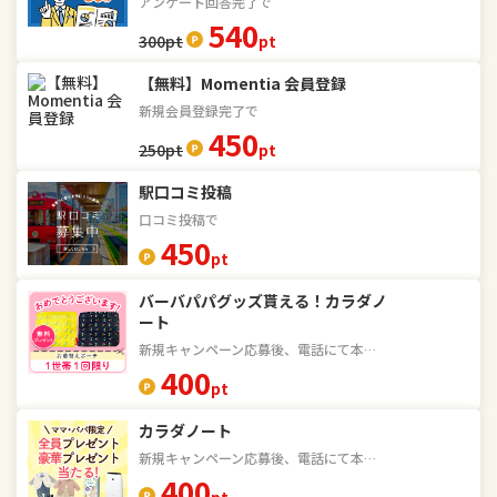
アンケート回答完了で
540
300
pt
pt
【無料】Momentia 会員登録
新規会員登録完了で
450
250
pt
pt
駅口コミ投稿
口コミ投稿で
450
pt
バーバパパグッズ貰える！カラダノ
ート
新規キャンペーン応募後、電話にて本人確認完了で
400
pt
カラダノート
新規キャンペーン応募後、電話にて本人確認完了で
400