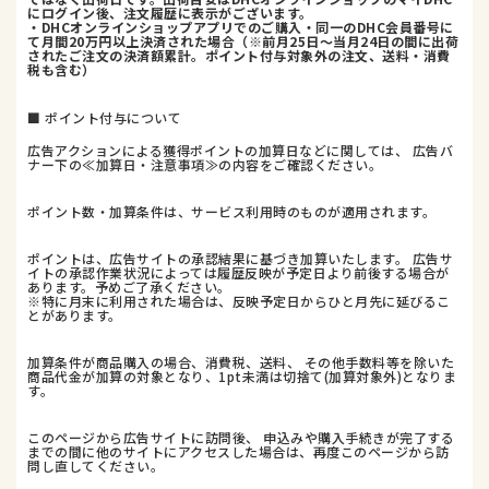
にログイン後、注文履歴に表示がございます。
・DHCオンラインショップアプリでのご購入・同一のDHC会員番号に
て月間20万円以上決済された場合（※前月25日〜当月24日の間に出荷
されたご注文の決済額累計。ポイント付与対象外の注文、送料・消費
税も含む）
■ ポイント付与について
広告アクションによる獲得ポイントの加算日などに関しては、 広告バ
ナー下の≪加算日・注意事項≫の内容をご確認ください。
ポイント数・加算条件は、サービス利用時のものが適用されます。
ポイントは、広告サイトの承認結果に基づき加算いたします。 広告サ
イトの承認作業状況によっては履歴反映が予定日より前後する場合が
あります。予めご了承ください。
※特に月末に利用された場合は、反映予定日からひと月先に延びるこ
とがあります。
加算条件が商品購入の場合、消費税、送料、 その他手数料等を除いた
商品代金が加算の対象となり、1pt未満は切捨て(加算対象外)となりま
す。
このページから広告サイトに訪問後、 申込みや購入手続きが完了する
までの間に他のサイトにアクセスした場合は、再度このページから訪
問し直してください。