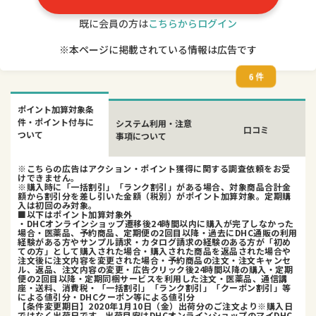
既に会員の方は
こちらからログイン
※本ページに掲載されている情報は広告です
6 件
ポイント加算対象条
件・ポイント付与に
システム利用・注意
口コミ
ついて
事項について
※こちらの広告はアクション・ポイント獲得に関する調査依頼をお受
けできません。
※購入時に「一括割引」「ランク割引」がある場合、対象商品合計金
額から割引分を差し引いた金額（税別）がポイント加算対象。定期購
入は初回のみ対象。
■以下はポイント加算対象外
・DHCオンラインショップ遷移後24時間以内に購入が完了しなかった
場合・医薬品、予約商品、定期便の2回目以降・過去にDHC通販の利用
経験がある方やサンプル請求・カタログ請求の経験のある方が「初め
ての方」として購入された場合・購入された商品を返品された場合や
注文後に注文内容を変更された場合・予約商品の注文・注文キャンセ
ル、返品、注文内容の変更・広告クリック後24時間以降の購入・定期
便の2回目以降・定期同梱サービスを利用した注文・医薬品、通信講
座・送料、消費税・「一括割引」「ランク割引」「クーポン割引」等
による値引分・DHCクーポン等による値引分
【条件変更期日】2020年1月10日（金）出荷分のご注文より※購入日
ではなく出荷日です。出荷目安はDHCオンラインショップのマイDHC