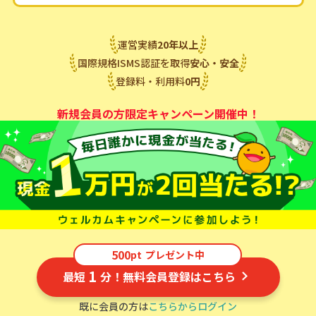
運営実績
20
年
以上
国際規格ISMS認証を取得
安心・安全
登録料・利用料
0
円
新規会員の方限定キャンペーン開催中！
500
pt
プレゼント中
1
最短
分！無料会員登録はこちら
既に会員の方は
こちらからログイン