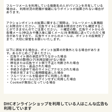
フルーツメールを利用している複数名の人がパソコンを共有している
場合は、 利用状況の把握が複雑になりポイントが加算されない場合が
あります。
アクションポイントの加算に関するご質問は、フルーツメール事務局
にお問合せください。 広告サイトに直接お問合せされても確認するこ
とができませんのでご注意ください。 ※確認の際、広告サイトからの
各種メール(申込みや購入後に届くメール)を事務局に送っていただく場
合がありますので、 広告サイトからのメールは、ポイントの反映完了
まで、大切に保管をお願いいたします。
以下に該当する場合は、ポイント加算の対象外となる場合がありま
す。あらかじめご了承ください。
・ 広告サイト側の承認が下りなかった場合
・ 弊社側の取得ログ(利用記録)がない場合
・ 弊社または広告サイト側で不正と判断された場合
・ キャンセル・返品された場合
・ 手続きの途中で他のサイトにアクセスされた場合
・ 手続き完了までに長時間経過した場合
・ フルーツメールを経由せずに利用した場合
・ フルーツメールにログインせずに利用した場合
・ Cookieが無効になっている場合
DHCオンラインショップ
を利用している人はこんな広告も
利用しています