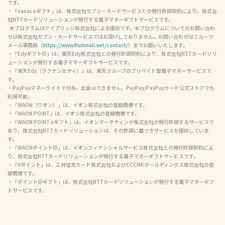
です。

・「nanacoギフト」は、株式会社セブン・カードサービスとの発行許諾契約により、株式会
社NTTカードソリューションが発行する電子マネーギフトサービスです。

  本プログラムはアイブリッジ株式会社による提供です。本プログラムについてのお問い合わ
せは株式会社セブン・カードサービスではお受けしておりません。お問い合わせはフルーツ
メール事務局（
https://www.fruitmail.net/contact/
）までお願いいたします。

・「EdyギフトID」は、楽天Edy株式会社との発行許諾契約により、株式会社NTTカードソリ
ューションが発行する電子マネーギフトサービスです。

・「楽天Edy（ラクテンエディ）」は、楽天グループのプリペイド型電子マネーサービスで
す。

・PayPayマネーライトで付与。出金はできません。PayPay/PayPayカード公式ストアでも
利用可能。

・「WAON（ワオン）」は、イオン株式会社の登録商標です。

・「WAON POINT」は、イオン株式会社の登録商標です。

・「WAON POINT eギフト」は、イオンマーケティング株式会社が発行許諾するサービスで
あり、株式会社NTTカードソリューションは、その許諾に基づきサービスを提供していま
す。

・「WAONポイントID」は、イオンフィナンシャルサービス株式会社との発行許諾契約によ
り、株式会社NTTカードソリューションが発行する電子マネーギフトサービスです。

・「Vポイント」は、三井住友カード株式会社およびCCCMKホールディングス株式会社の登
録商標です。

・「ポイント＠ギフト」は、株式会社NTTカードソリューションが発行する電子マネーギフ
トサービスです。
