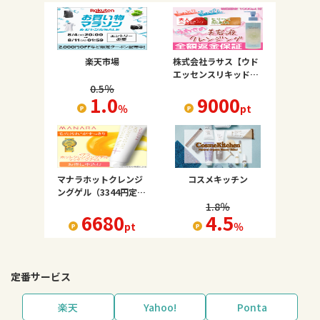
楽天市場
株式会社ラサス【ウド
エッセンスリキッドク
レンジング】
0.5
％
1.0
9000
％
pt
マナラホットクレンジ
コスメキッチン
ングゲル（3344円定
期）
1.8
％
6680
4.5
pt
％
定番サービス
楽天
Yahoo!
Ponta