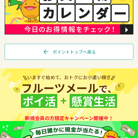
arrow_back
ポイントトップへ戻る
いますぐ始めて、おトクにお小遣い稼ぎ
フルーツメール
で、
+
ポイ活
懸賞生活
新規会員の方限定キャンペーン開催中！