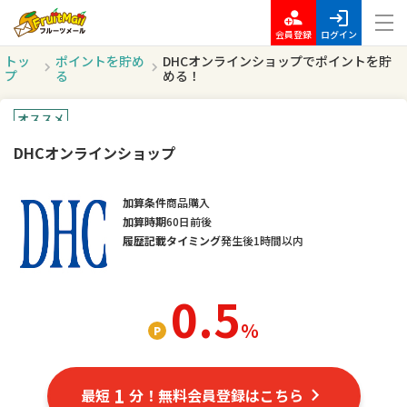
会員登録
ログイン
トッ
ポイントを貯め
DHCオンラインショップでポイントを貯
プ
る
める！
オススメ
DHCオンラインショップ
加算条件
商品購入
加算時期
60日前後
履歴記載タイミング
発生後1時間以内
0.5
％
1
最短
分！無料会員登録はこちら