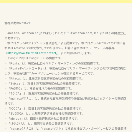
他社の商標について
・Amazon、Amazon.co.jp およびそれらのロゴは Amazon.com, Inc.またはその関連会社
の商標です。

・本プログラムはアイブリッジ株式会社による提供です。 本プログラムについてのお問い合
わせは Amazon ではお受けしておりません。お問い合わせはフルーツメール事務局
（
https://www.fruitmail.net/contact/
）までお願いいたします。

・ 
 は 
 の商標です。

Google Play
Google LLC
・「Ponta」は、株式会社ロイヤリティ マーケティングの登録商標です。

・「Pontaポイント コード」は、株式会社ロイヤリティ マーケティングとの発行許諾契約に
より、株式会社NTTカードソリューションが発行するサービスです。

・「Kitaca」は、北海道旅客鉄道株式会社の登録商標です。

・「Suica」は、東日本旅客鉄道株式会社の登録商標です。

・「PASMO」は、株式会社パスモの登録商標です。

・「TOICA」は、東海旅客鉄道株式会社の登録商標です。

・「manaca/マナカ」は、株式会社名古屋交通開発機構及び株式会社エムアイシーの登録商
標です。

・「ICOCA」は、西日本旅客鉄道株式会社の登録商標です。

・「SUGOCA」は、九州旅客鉄道株式会社の登録商標です。

・「nimoca」は、西日本鉄道株式会社の登録商標です。

・「はやかけん」は、福岡市交通局の登録商標です。

・ 「nanaco(ナナコ)」と「nanacoギフト」は株式会社セブン・カードサービスの登録商標