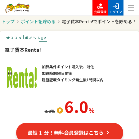
会員登録
ログイン
トップ
ポイントを貯める
電子貸本Renta!でポイントを貯める！
オススメ
ポイントUP
電子貸本Renta!
加算条件
ポイント購入後、消化
加算時期
60日前後
履歴記載タイミング
発生後1時間以内
6.0
％
3.0
％
1
最短
分！無料会員登録はこちら