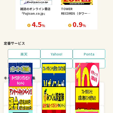
雑誌のオンライン書店
TOWER
「Fujisan.co.jp」
RECORDS（タワーレ
コード）
4.5
0.9
％
％
定番サービス
楽天
Yahoo!
Ponta
dポイント
グルメ
旅行
キャンペーン・特集