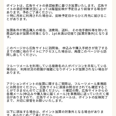
ポイントは、広告サイトの承認結果に基づき加算いたします。 広告サ
イトの承認作業状況によっては履歴反映が予定日より前後する場合が
あります。予めご了承ください。
※特に月末に利用された場合は、反映予定日からひと月先に延びるこ
とがあります。
加算条件が商品購入の場合、消費税、送料、 その他手数料等を除いた
商品代金が加算の対象となり、1pt未満は切捨て(加算対象外)となりま
す。
このページから広告サイトに訪問後、 申込みや購入手続きが完了する
までの間に他のサイトにアクセスした場合は、再度このページから訪
問し直してください。
フルーツメールを利用している複数名の人がパソコンを共有している
場合は、 利用状況の把握が複雑になりポイントが加算されない場合が
あります。
アクションポイントの加算に関するご質問は、フルーツメール事務局
にお問合せください。 広告サイトに直接お問合せされても確認するこ
とができませんのでご注意ください。 ※確認の際、広告サイトからの
各種メール(申込みや購入後に届くメール)を事務局に送っていただく場
合がありますので、 広告サイトからのメールは、ポイントの反映完了
まで、大切に保管をお願いいたします。
以下に該当する場合は、ポイント加算の対象外となる場合がありま
す。あらかじめご了承ください。