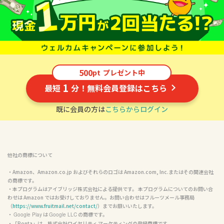
500
pt
プレゼント中
1
最短
分！無料会員登録はこちら
既に会員の方は
こちらからログイン
他社の商標について
・Amazon、Amazon.co.jp およびそれらのロゴは Amazon.com, Inc.またはその関連会社
の商標です。

・本プログラムはアイブリッジ株式会社による提供です。 本プログラムについてのお問い合
わせは Amazon ではお受けしておりません。お問い合わせはフルーツメール事務局
（
https://www.fruitmail.net/contact/
）までお願いいたします。

・ 
 は 
 の商標です。

Google Play
Google LLC
・「Ponta」は、株式会社ロイヤリティ マーケティングの登録商標です。
