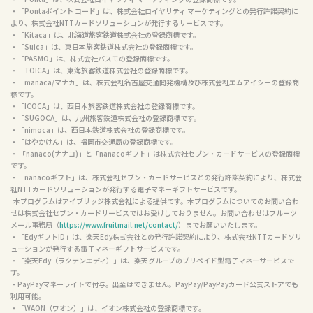
・「Pontaポイント コード」は、株式会社ロイヤリティ マーケティングとの発行許諾契約に
より、株式会社NTTカードソリューションが発行するサービスです。

・「Kitaca」は、北海道旅客鉄道株式会社の登録商標です。

・「Suica」は、東日本旅客鉄道株式会社の登録商標です。

・「PASMO」は、株式会社パスモの登録商標です。

・「TOICA」は、東海旅客鉄道株式会社の登録商標です。

・「manaca/マナカ」は、株式会社名古屋交通開発機構及び株式会社エムアイシーの登録商
標です。

・「ICOCA」は、西日本旅客鉄道株式会社の登録商標です。

・「SUGOCA」は、九州旅客鉄道株式会社の登録商標です。

・「nimoca」は、西日本鉄道株式会社の登録商標です。

・「はやかけん」は、福岡市交通局の登録商標です。

・ 「nanaco(ナナコ)」と「nanacoギフト」は株式会社セブン・カードサービスの登録商標
です。

・「nanacoギフト」は、株式会社セブン・カードサービスとの発行許諾契約により、株式会
社NTTカードソリューションが発行する電子マネーギフトサービスです。

  本プログラムはアイブリッジ株式会社による提供です。本プログラムについてのお問い合わ
せは株式会社セブン・カードサービスではお受けしておりません。お問い合わせはフルーツ
メール事務局（
https://www.fruitmail.net/contact/
）までお願いいたします。

・「EdyギフトID」は、楽天Edy株式会社との発行許諾契約により、株式会社NTTカードソリ
ューションが発行する電子マネーギフトサービスです。

・「楽天Edy（ラクテンエディ）」は、楽天グループのプリペイド型電子マネーサービスで
す。

・PayPayマネーライトで付与。出金はできません。PayPay/PayPayカード公式ストアでも
利用可能。

・「WAON（ワオン）」は、イオン株式会社の登録商標です。
