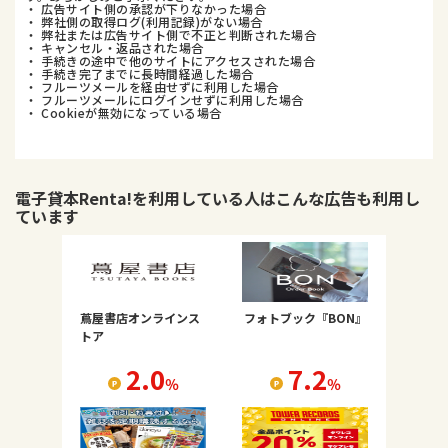
・ 広告サイト側の承認が下りなかった場合
・ 弊社側の取得ログ(利用記録)がない場合
・ 弊社または広告サイト側で不正と判断された場合
・ キャンセル・返品された場合
・ 手続きの途中で他のサイトにアクセスされた場合
・ 手続き完了までに長時間経過した場合
・ フルーツメールを経由せずに利用した場合
・ フルーツメールにログインせずに利用した場合
・ Cookieが無効になっている場合
電子貸本Renta!
を利用している人はこんな広告も利用し
ています
蔦屋書店オンラインス
フォトブック『BON』
トア
2.0
7.2
％
％