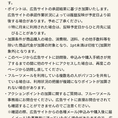
す。
ポイントは、広告サイトの承認結果に基づき加算いたします。
広告サイトの承認作業状況によっては履歴反映が予定日より前
後する場合があります。予めご了承ください。
特に月末に利用された場合は、反映予定日からひと月先に延
びることがあります。
加算条件が商品購入の場合、消費税、送料、その他手数料等を
除いた商品代金が加算の対象となり、1pt未満は切捨て(加算対
象外)となります。
このページから広告サイトに訪問後、申込みや購入手続きが完
了するまでの間に他のサイトにアクセスした場合は、再度この
ページから訪問し直してください。
フルーツメールを利用している複数名の人がパソコンを共有し
ている場合は、利用状況の把握が複雑になりポイントが加算さ
れない場合があります。
アクションポイントの加算に関するご質問は、フルーツメール
事務局にお問合せください。広告サイトに直接お問合せされて
も確認することができませんのでご注意ください。
確認の際、広告サイトからの各種メール(申込みや購入後に届
くメール)を事務局に送っていただく場合がありますので、 広