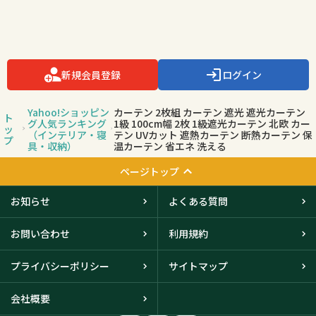
新規会員登録
ログイン
Yahoo!ショッピン
カーテン 2枚組 カーテン 遮光 遮光カーテン
ト
グ人気ランキング
1級 100cm幅 2枚 1級遮光カーテン 北欧 カー
ッ
（インテリア・寝
テン UVカット 遮熱カーテン 断熱カーテン 保
プ
具・収納）
温カーテン 省エネ 洗える
ページトップ
お知らせ
よくある質問
お問い合わせ
利用規約
プライバシーポリシー
サイトマップ
会社概要