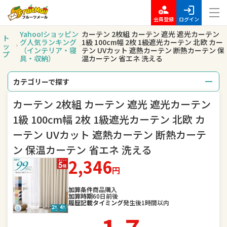
会員登録
ログイン
Yahoo!ショッピン
カーテン 2枚組 カーテン 遮光 遮光カーテン
ト
グ人気ランキング
1級 100cm幅 2枚 1級遮光カーテン 北欧 カー
ッ
（インテリア・寝
テン UVカット 遮熱カーテン 断熱カーテン 保
プ
具・収納）
温カーテン 省エネ 洗える
カテゴリーで探す
カーテン 2枚組 カーテン 遮光 遮光カーテン
総合
レディースファッション
1級 100cm幅 2枚 1級遮光カーテン 北欧 カ
メンズファッション
バッグ
ーテン UVカット 遮熱カーテン 断熱カーテ
ン 保温カーテン 省エネ 洗える
腕時計
キッズ・ベビー・マタニティ
2,346
円
スポーツ
アウトドア、釣り
加算条件
商品購入
加算時期
60日前後
家電
TV・オーディオ・カメラ
履歴記載タイミング
発生後1時間以内
スマートフォン・タブレット
食品