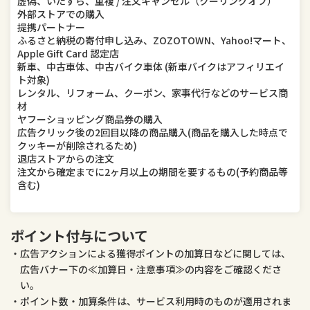
虚偽、いたずら、重複 / 注文キャンセル（クーリングオフ）
外部ストアでの購入
提携パートナー
ふるさと納税の寄付申し込み、ZOZOTOWN、Yahoo!マート、
Apple Gift Card 認定店
新車、中古車体、中古バイク車体 (新車バイクはアフィリエイ
ト対象)
レンタル、リフォーム、クーポン、家事代行などのサービス商
材
ヤフーショッピング商品券の購入
広告クリック後の2回目以降の商品購入(商品を購入した時点で
クッキーが削除されるため)
退店ストアからの注文
注文から確定までに2ヶ月以上の期間を要するもの(予約商品等
含む)
ポイント付与について
広告アクションによる獲得ポイントの加算日などに関しては、
広告バナー下の≪加算日・注意事項≫の内容をご確認くださ
い。
ポイント数・加算条件は、サービス利用時のものが適用されま