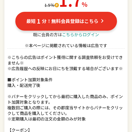
1.7
％
1.5％
ドリンク、水、お酒
インテリア・寝具・収納
1
最短
分！無料会員登録はこちら
DIY、工具
キッチン用品・食器・調理器具
既に会員の方は
こちらからログイン
本・雑誌・コミック
ゲーム、おもちゃ
※本ページに掲載されている情報は広告です
楽器、手芸、コレクション
車用品・バイク用品
※こちらの広告はポイント獲得に関する調査依頼をお受けでき
ません※
美容・コスメ・香水
ダイエット・健康
※広告履歴への反映にお日にちを頂戴する場合がございます※
ペット・ペットグッズ
■ポイント加算対象条件
購入・配送完了後
※バナーをクリックしてから最初に購入した商品のみ、ポイン
ト加算対象となります。
複数回ご購入の際には、その都度当サイトからバナーをクリッ
クして商品を購入してください。
※定期購入は最初の注文の金額のみが対象
【クーポン】