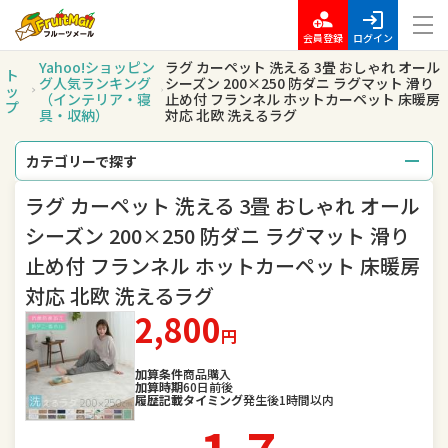
会員登録
ログイン
Yahoo!ショッピン
ラグ カーペット 洗える 3畳 おしゃれ オール
ト
グ人気ランキング
シーズン 200×250 防ダニ ラグマット 滑り
ッ
（インテリア・寝
止め付 フランネル ホットカーペット 床暖房
プ
具・収納）
対応 北欧 洗えるラグ
カテゴリーで探す
ラグ カーペット 洗える 3畳 おしゃれ オール
総合
レディースファッション
シーズン 200×250 防ダニ ラグマット 滑り
メンズファッション
バッグ
止め付 フランネル ホットカーペット 床暖房
対応 北欧 洗えるラグ
腕時計
キッズ・ベビー・マタニティ
2,800
円
スポーツ
アウトドア、釣り
加算条件
商品購入
加算時期
60日前後
家電
TV・オーディオ・カメラ
履歴記載タイミング
発生後1時間以内
スマートフォン・タブレット
食品