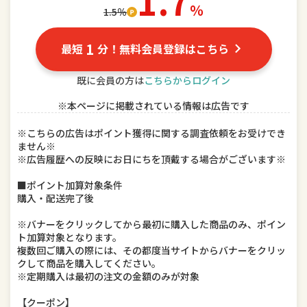
1.7
％
1.5％
ドリンク、水、お酒
インテリア・寝具・収納
1
最短
分！無料会員登録はこちら
DIY、工具
キッチン用品・食器・調理器具
既に会員の方は
こちらからログイン
本・雑誌・コミック
ゲーム、おもちゃ
※本ページに掲載されている情報は広告です
楽器、手芸、コレクション
車用品・バイク用品
※こちらの広告はポイント獲得に関する調査依頼をお受けでき
ません※
美容・コスメ・香水
ダイエット・健康
※広告履歴への反映にお日にちを頂戴する場合がございます※
ペット・ペットグッズ
■ポイント加算対象条件
購入・配送完了後
※バナーをクリックしてから最初に購入した商品のみ、ポイン
ト加算対象となります。
複数回ご購入の際には、その都度当サイトからバナーをクリッ
クして商品を購入してください。
※定期購入は最初の注文の金額のみが対象
【クーポン】