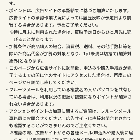
す。
ポイントは、広告サイトの承認結果に基づき加算いたします。
広告サイトの承認作業状況によっては履歴反映が予定日より前
後する場合があります。予めご了承ください。
特に月末に利用された場合は、反映予定日からひと月先に延
びることがあります。
加算条件が商品購入の場合、消費税、送料、その他手数料等を
除いた商品代金が加算の対象となり、1pt未満は切捨て(加算対
象外)となります。
このページから広告サイトに訪問後、申込みや購入手続きが完
了するまでの間に他のサイトにアクセスした場合は、再度この
ページから訪問し直してください。
フルーツメールを利用している複数名の人がパソコンを共有し
ている場合は、利用状況の把握が複雑になりポイントが加算さ
れない場合があります。
アクションポイントの加算に関するご質問は、フルーツメール
事務局にお問合せください。広告サイトに直接お問合せされて
も確認することができませんのでご注意ください。
確認の際、広告サイトからの各種メール(申込みや購入後に届
くメール)を事務局に送っていただく場合がありますので、 広