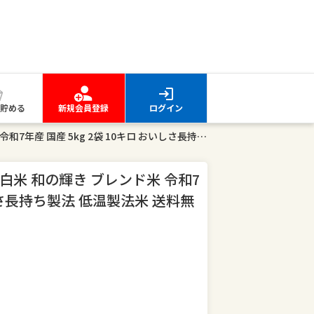
貯める
新規会員登録
ログイン
【令和7年産100％使用】 米 10kg 白米 和の輝き ブレンド米 令和7年産 国産 5kg 2袋 10キロ おいしさ長持ち製法 低温製法米 送料無料 アイリスオーヤマ
g 白米 和の輝き ブレンド米 令和7
いしさ長持ち製法 低温製法米 送料無