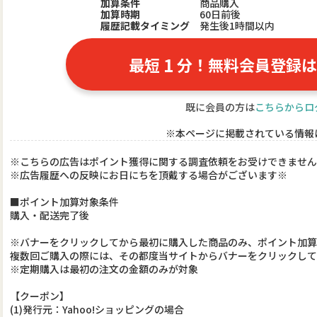
加算条件
商品購入
加算時期
60日前後
履歴記載タイミング
発生後1時間以内
1
最短
分！無料会員登録は
既に会員の方は
こちらからロ
※本ページに掲載されている情報
※こちらの広告はポイント獲得に関する調査依頼をお受けできません
※広告履歴への反映にお日にちを頂戴する場合がございます※
■ポイント加算対象条件
購入・配送完了後
※バナーをクリックしてから最初に購入した商品のみ、ポイント加算
複数回ご購入の際には、その都度当サイトからバナーをクリックし
※定期購入は最初の注文の金額のみが対象
【クーポン】
(1)発行元：Yahoo!ショッピングの場合