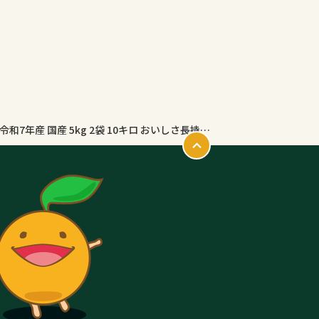
【令和7年産100％使用】 米 10kg 白米 和の輝き ブレンド米 令和7年産 国産 5kg 2袋 10キロ おいしさ長持ち製法 低温製法米 送料無料 アイリスオーヤマ