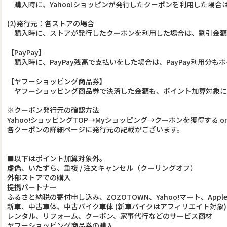
購入時に、Yahoo!ショッピンが発行したクーポンを利用した場合
(2)発行元：各ストアの場合
購入時に、ストアが発行したクーポンを利用した場合は、割引金額
【PayPay】
購入時に、PayPay残高で支払いをした場合は、PayPay利用分
【ヤフーショッピング商品券】
ヤフーショッピング商品券で決済した金額も、ポイント加算対象に
※クーポン発行元の確認方法
Yahoo!ショッピングTOP→Myショッピング→クーポンを獲得する o
各クーポンの詳細ページに発行元の記載がございます。
■以下はポイント加算対象外。
虚偽、いたずら、重複 / 注文キャンセル（クーリングオフ）
外部ストアでの購入
提携パートナー
ふるさと納税の寄付申し込み、ZOZOTOWN、Yahoo!マート、Apple Gi
新車、中古車体、中古バイク車体 (新車バイクはアフィリエイト対象)
レンタル、リフォーム、クーポン、家事代行などのサービス商材
ヤフーショッピング商品券の購入