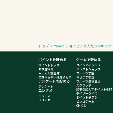
トップ
Yahoo!ショッピング人気ランキン
ポイントを貯める
ゲームで貯める
ポイントトップ
コインアイランド
お友達紹介
セレクトショップ
みっくん調査隊
フルーツ学園
自動車保険一括見積もり
おさかな検定
アンケートで貯める
フルーツ農場生活
スクラッチ
アンケート
記事を読んでポイントGET
エンタメ
デイリークイズ
ニュース
ポイントチラシ
フリマガ
ビンゴゲーム
CMくじ