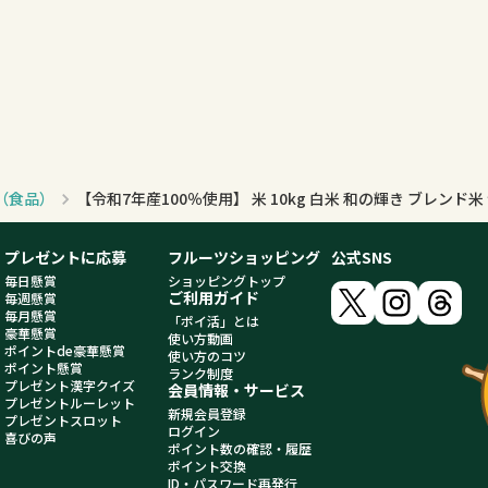
グ（食品）
プレゼントに応募
フルーツショッピング
公式SNS
毎日懸賞
ショッピングトップ
ご利用ガイド
毎週懸賞
毎月懸賞
「ポイ活」とは
豪華懸賞
使い方動画
ポイントde豪華懸賞
使い方のコツ
ポイント懸賞
ランク制度
プレゼント漢字クイズ
会員情報・サービス
プレゼントルーレット
新規会員登録
プレゼントスロット
ログイン
喜びの声
ポイント数の確認・履歴
ポイント交換
ID・パスワード再発行