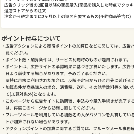
広告クリック後の2回目以降の商品購入(商品を購入した時点でクッキ
退店ストアからの注文
注文から確定までに2ヶ月以上の期間を要するもの(予約商品等含む)
ポイント付与について
広告アクションによる獲得ポイントの加算日などに関しては、広告
認ください。
ポイント数・加算条件は、サービス利用時のものが適用されます。
ポイントは、広告サイトの承認結果に基づき加算いたします。広告
日より前後する場合があります。予めご了承ください。
特に月末に利用された場合は、反映予定日からひと月先に延びる
加算条件が商品購入の場合、消費税、送料、その他手数料等を除いた
て(加算対象外)となります。
このページから広告サイトに訪問後、申込みや購入手続きが完了す
は、再度このページから訪問し直してください。
フルーツメールを利用している複数名の人がパソコンを共有してい
トが加算されない場合があります。
アクションポイントの加算に関するご質問は、フルーツメール事務