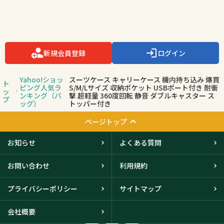
新規会員登録
ログイン
Yahoo!ショッ
スーツケース キャリーケース 機内持ち込み 爆買
ト
ピング人気ラ
S/M/Lサイズ 収納ポケット USBポート付き 耐衝
ッ
ンキング（バ
撃 超軽量 360度回転 静音 ダブルキャスター ス
プ
ッグ）
トッパー付き
ページトップ
お知らせ
よくある質問
お問い合わせ
利用規約
プライバシーポリシー
サイトマップ
会社概要