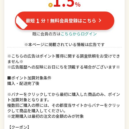
1.5
％
ドリンク、水、お酒
インテリア・寝具・収納
1
最短
分！無料会員登録はこちら
DIY、工具
キッチン用品・食器・調理器具
既に会員の方は
こちらからログイン
本・雑誌・コミック
ゲーム、おもちゃ
※本ページに掲載されている情報は広告です
楽器、手芸、コレクション
車用品・バイク用品
※こちらの広告はポイント獲得に関する調査依頼をお受けでき
ません※
美容・コスメ・香水
ダイエット・健康
※広告履歴への反映にお日にちを頂戴する場合がございます※
ペット・ペットグッズ
■ポイント加算対象条件
購入・配送完了後
※バナーをクリックしてから最初に購入した商品のみ、ポイン
ト加算対象となります。
複数回ご購入の際には、その都度当サイトからバナーをクリッ
クして商品を購入してください。
※定期購入は最初の注文の金額のみが対象
【クーポン】