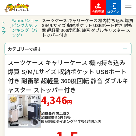
会員登録
ログイン
Yahoo!ショッ
スーツケース キャリーケース 機内持ち込み 爆買
ト
ピング人気ラ
S/M/Lサイズ 収納ポケット USBポート付き 耐衝
ッ
ンキング（バ
撃 超軽量 360度回転 静音 ダブルキャスター ス
プ
ッグ）
トッパー付き
カテゴリーで探す
スーツケース キャリーケース 機内持ち込み
総合
レディースファッション
爆買 S/M/Lサイズ 収納ポケット USBポート
メンズファッション
バッグ
付き 耐衝撃 超軽量 360度回転 静音 ダブルキ
ャスター ストッパー付き
腕時計
キッズ・ベビー・マタニティ
4,346
円
スポーツ
アウトドア、釣り
加算条件
商品購入
加算時期
60日前後
家電
TV・オーディオ・カメラ
履歴記載タイミング
発生後1時間以内
スマートフォン・タブレット
食品