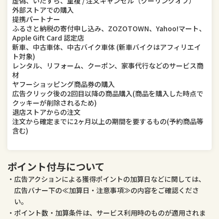
虚偽、いたずら、重複 / 注文キャンセル（クーリングオフ）
外部ストアでの購入
提携パートナー
ふるさと納税の寄付申し込み、ZOZOTOWN、Yahoo!マート、
Apple Gift Card 認定店
新車、中古車体、中古バイク車体 (新車バイクはアフィリエイ
ト対象)
レンタル、リフォーム、クーポン、家事代行などのサービス商
材
ヤフーショッピング商品券の購入
広告クリック後の2回目以降の商品購入(商品を購入した時点で
クッキーが削除されるため)
退店ストアからの注文
注文から確定までに2ヶ月以上の期間を要するもの(予約商品等
含む)
ポイント付与について
広告アクションによる獲得ポイントの加算日などに関しては、
広告バナー下の≪加算日・注意事項≫の内容をご確認くださ
い。
ポイント数・加算条件は、サービス利用時のものが適用されま