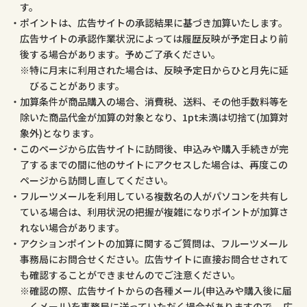
す。
ポイントは、広告サイトの承認結果に基づき加算いたします。
広告サイトの承認作業状況によっては履歴反映が予定日より前
後する場合があります。予めご了承ください。
特に月末に利用された場合は、反映予定日からひと月先に延
びることがあります。
加算条件が商品購入の場合、消費税、送料、その他手数料等を
除いた商品代金が加算の対象となり、1pt未満は切捨て(加算対
象外)となります。
このページから広告サイトに訪問後、申込みや購入手続きが完
了するまでの間に他のサイトにアクセスした場合は、再度この
ページから訪問し直してください。
フルーツメールを利用している複数名の人がパソコンを共有し
ている場合は、利用状況の把握が複雑になりポイントが加算さ
れない場合があります。
アクションポイントの加算に関するご質問は、フルーツメール
事務局にお問合せください。広告サイトに直接お問合せされて
も確認することができませんのでご注意ください。
確認の際、広告サイトからの各種メール(申込みや購入後に届
くメール)を事務局に送っていただく場合がありますので、 広