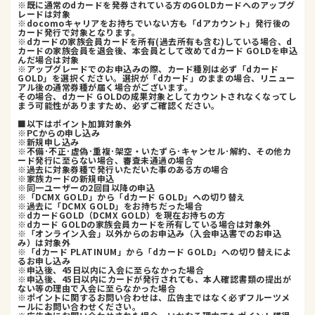
※既に通常のdカードを発券されている方のGOLDカードへのアップグ
レードは対象
※docomoキャリアをお持ちでいない方も「dアカウント」発行後の
カード発行で対象となります。
※dカードの家族会員カードを所有(過去所有も含む)している場合、d
カードの家族会員を退会後、本会員として改めてdカード GOLDを申込
んだ場合は対象
※アップグレードでのお申込みの際、カード種別は必ず「dカード
GOLD」を選択ください。選択が「dカード」のままの場合、リニュー
アル後の通常券種が届く場合がございます。
その場合、dカード GOLDの成果対象としてカウントされなくなってし
まう可能性がありますため、必ずご確認ください。
■以下はポイント加算対象外
※PCからの申し込み
※新規申し込み
※不備･不正･虚偽･重複･架空・いたずら･キャンセル･解約、その他カ
ード発行に至らない場合、審査未通過の場合
※過去に対象券種で発行いただいた事のある方の場合
※家族カードの新規申込
※同一ユーザーの2回目以降の申込
※「DCMX GOLD」から「dカード GOLD」への切り替え
※過去に「DCMX GOLD」をお持ちだった場合
※dカードGOLD（DCMX GOLD）を現在お持ちの方
※dカード GOLDの家族会員カードを所有している場合は対象外
※「オンライン入会」以外からのお申込み（入会申込書でのお申込
み）は対象外
※「dカード PLATINUM」から「dカード GOLD」への切り替えによ
るお申し込み
※申込後、45日以内に入会に至らなかった場合
※申込後、45日以内にカードが発行されても、本人確認書類の提出が
ない等の理由で入会に至らなかった場合
※ポイントに関するお問い合わせは、広告主ではなく必ずフルーツメ
ールにお問い合わせください。