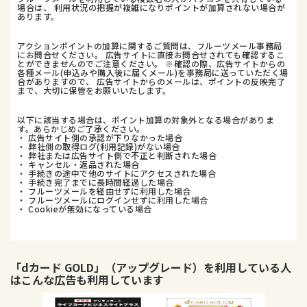
場合は、 利用状況の把握が複雑になりポイントが加算されない場合が
あります。
アクションポイントの加算に関するご質問は、フルーツメール事務局
にお問合せください。 広告サイトに直接お問合せされても確認するこ
とができませんのでご注意ください。 ※確認の際、広告サイトからの
各種メール(申込みや購入後に届くメール)を事務局に送っていただく場
合がありますので、 広告サイトからのメールは、ポイントの反映完了
まで、大切に保管をお願いいたします。
以下に該当する場合は、ポイント加算の対象外となる場合がありま
す。あらかじめご了承ください。
・ 広告サイト側の承認が下りなかった場合
・ 弊社側の取得ログ(利用記録)がない場合
・ 弊社または広告サイト側で不正と判断された場合
・ キャンセル・返品された場合
・ 手続きの途中で他のサイトにアクセスされた場合
・ 手続き完了までに長時間経過した場合
・ フルーツメールを経由せずに利用した場合
・ フルーツメールにログインせずに利用した場合
・ Cookieが無効になっている場合
「dカード GOLD」（アップグレード）
を利用している人
はこんな広告も利用しています