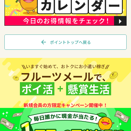
arrow_back
ポイントトップへ戻る
いますぐ始めて、おトクにお小遣い稼ぎ
フルーツメール
で、
+
ポイ活
懸賞生活
新規会員の方限定キャンペーン開催中！