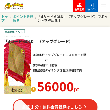
会員登録
ログイン
トッ
ポイントを貯
「dカード GOLD」（アップグレード）でポイ
プ
める
ントを貯める！
高額ポイント
「dカード GOLD」（アップグレード）
加算条件
アップグレードによるカード発
行
加算時期
30日前後
履歴記載タイミング
発生後1時間以内
56000
pt
1
最短
分！無料会員登録はこちら