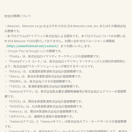
他社の商標について
・Amazon、Amazon.co.jp およびそれらのロゴは Amazon.com, Inc.またはその関連会社
の商標です。

・本プログラムはアイブリッジ株式会社による提供です。 本プログラムについてのお問い合
わせは Amazon ではお受けしておりません。お問い合わせはフルーツメール事務局
（
https://www.fruitmail.net/contact/
）までお願いいたします。

・ 
 は 
 の商標です。

Google Play
Google LLC
・「Ponta」は、株式会社ロイヤリティ マーケティングの登録商標です。

・「Pontaポイント コード」は、株式会社ロイヤリティ マーケティングとの発行許諾契約に
より、株式会社NTTカードソリューションが発行するサービスです。

・「Kitaca」は、北海道旅客鉄道株式会社の登録商標です。

・「Suica」は、東日本旅客鉄道株式会社の登録商標です。

・「PASMO」は、株式会社パスモの登録商標です。

・「TOICA」は、東海旅客鉄道株式会社の登録商標です。

・「manaca/マナカ」は、株式会社名古屋交通開発機構及び株式会社エムアイシーの登録商
標です。

・「ICOCA」は、西日本旅客鉄道株式会社の登録商標です。

・「SUGOCA」は、九州旅客鉄道株式会社の登録商標です。

・「nimoca」は、西日本鉄道株式会社の登録商標です。

・「はやかけん」は、福岡市交通局の登録商標です。

・ 「nanaco(ナナコ)」と「nanacoギフト」は株式会社セブン・カードサービスの登録商標
です。

・「nanacoギフト」は、株式会社セブン・カードサービスとの発行許諾契約により、株式会