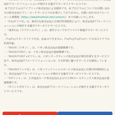
社NTTカードソリューションが発行する電子マネーギフトサービスです。

  本プログラムはアイブリッジ株式会社による提供です。本プログラムについてのお問い合わ
せは株式会社セブン・カードサービスではお受けしておりません。お問い合わせはフルーツ
メール事務局（
https://www.fruitmail.net/contact/
）までお願いいたします。

・「EdyギフトID」は、楽天Edy株式会社との発行許諾契約により、株式会社NTTカードソリ
ューションが発行する電子マネーギフトサービスです。

・「楽天Edy（ラクテンエディ）」は、楽天グループのプリペイド型電子マネーサービスで
す。

・PayPayマネーライトで付与。出金はできません。PayPay/PayPayカード公式ストアでも
利用可能。

・「WAON（ワオン）」は、イオン株式会社の登録商標です。

・「WAON POINT」は、イオン株式会社の登録商標です。

・「WAON POINT eギフト」は、イオンマーケティング株式会社が発行許諾するサービスで
あり、株式会社NTTカードソリューションは、その許諾に基づきサービスを提供していま
す。

・「WAONポイントID」は、イオンフィナンシャルサービス株式会社との発行許諾契約によ
り、株式会社NTTカードソリューションが発行する電子マネーギフトサービスです。

・「Vポイント」は、三井住友カード株式会社およびCCCMKホールディングス株式会社の登
録商標です。

・「ポイント＠ギフト」は、株式会社NTTカードソリューションが発行する電子マネーギフ
トサービスです。
