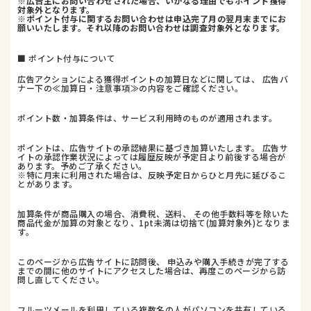
※広告主にお問い合わせされた場合、いかなる理由でもポイント獲得
対象外となります。
※ポイント付与に関するお問い合わせは申込完了月の翌月末までにお
願いいたします。それ以降のお問い合わせは調査対象外となります。
■ ポイント付与について
広告アクションによる獲得ポイントの加算日などに関しては、 広告バ
ナー下の≪加算日・注意事項≫の内容をご確認ください。
ポイント数・加算条件は、サービス利用時のものが適用されます。
ポイントは、広告サイトの承認結果に基づき加算いたします。 広告サ
イトの承認作業状況によっては履歴反映が予定日より前後する場合が
あります。予めご了承ください。
※特に月末に利用された場合は、反映予定日からひと月先に延びるこ
とがあります。
加算条件が商品購入の場合、消費税、送料、 その他手数料等を除いた
商品代金が加算の対象となり、1pt未満は切捨て(加算対象外)となりま
す。
このページから広告サイトに訪問後、 申込みや購入手続きが完了する
までの間に他のサイトにアクセスした場合は、再度このページから訪
問し直してください。
フルーツメールを利用している複数名の人がパソコンを共有している