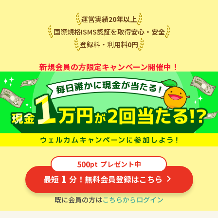
運営実績
20
年
以上
国際規格ISMS認証を取得
安心・安全
登録料・利用料
0
円
新規会員の方限定キャンペーン開催中！
500
pt
プレゼント中
1
最短
分！無料会員登録はこちら
既に会員の方は
こちらからログイン