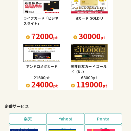
ライフカード「ビジネ
dカード GOLD U
スライト」
72000
30000
pt
pt
アンドロメダカード
三井住友カード ゴール
ド（NL）
21600
pt
68000
pt
24000
119000
pt
pt
定番サービス
楽天
Yahoo!
Ponta
dポイント
グルメ
旅行