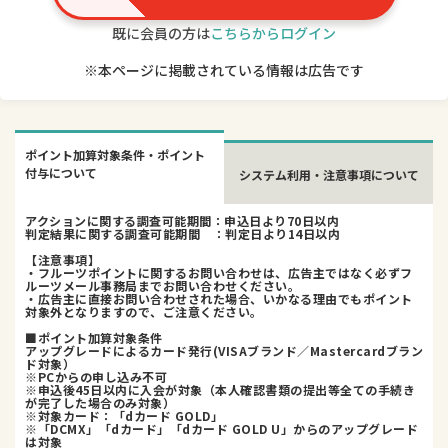
既に会員の方は
こちらからログイン
※本ページに掲載されている情報は広告です
ポイント加算対象条件・ポイント
付与について
システム利用・注意事項について
アクションに関する調査可能期間：申込日より70日以内
判定結果に関する調査可能期間 ：判定日より14日以内
【注意事項】
・フルーツポイントに関するお問い合わせは、広告主ではなく必ずフ
ルーツメール事務局までお問い合わせください。
・広告主に直接お問い合わせされた場合、いかなる理由でもポイント
対象外となりますので、ご注意ください。
■ポイント加算対象条件
アップグレードによるカード発行(VISAブランド／Mastercardブラン
ド対象）
※PCからの申し込み不可
※申込後45日以内に入会が対象（本人確認書類の提出等全ての手続き
が完了した場合のみ対象）
※対象カード：「dカード GOLD」
※「DCMX」「dカード」「dカード GOLD U」からのアップグレード
は対象