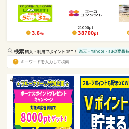
21000
pt
3.6
38700
％
pt
検索
楽天・Yahoo!・auの商
購入・利用でポイントGET！
キャンペーン・特集