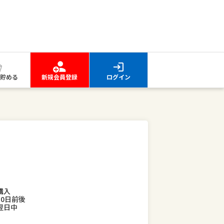
貯める
新規会員登録
ログイン
ム
購入
30日前後
翌日中