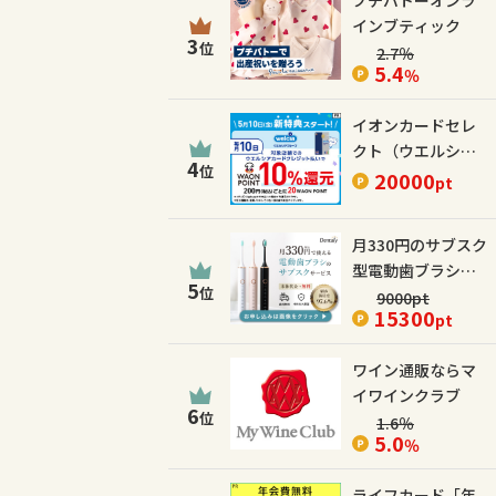
プチバトーオンラ
インブティック
3
位
2.7
％
5.4
％
イオンカードセレ
クト（ウエルシア
4
位
カード）
20000
pt
月330円のサブスク
型電動歯ブラシ
5
位
【Dentaly】
9000
pt
15300
pt
ワイン通販ならマ
イワインクラブ
6
位
1.6
％
5.0
％
ライフカード「年