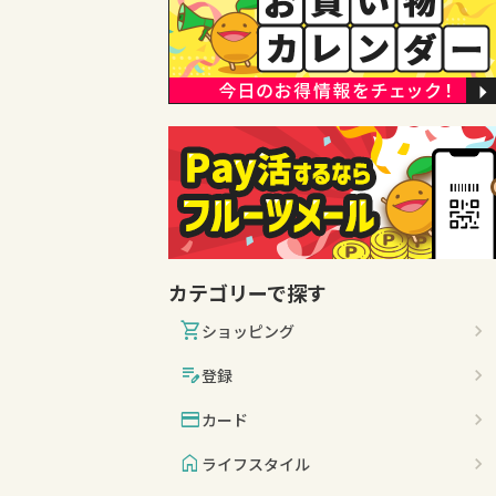
カテゴリーで探す
shopping_cart
ショッピング
edit_note
登録
credit_card
カード
home
ライフスタイル