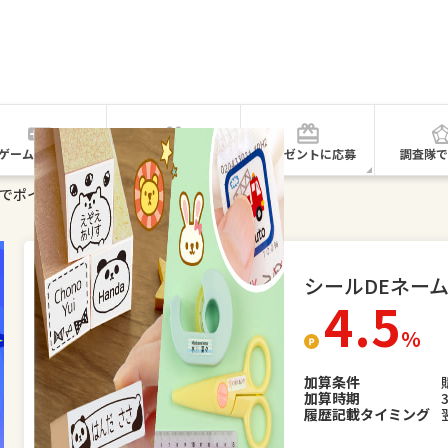
ゲームで貯める
紹介で貯める
プレゼントに応募
調査隊で
ムでポイントを貯める！
シールDEネー
4.5
％
加算条件
加算時期
履歴記載タイミング