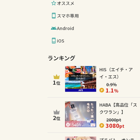
オススメ
スマホ専用
Android
iOS
ランキング
HIS（エイチ・ア
イ・エス）
1
位
0.9
％
1.1
％
HABA【高品位「ス
クワラン」】
2
位
2000
pt
3080
pt