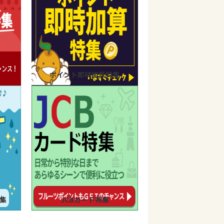
ポイント即時加算特集
集
JCBカード特集