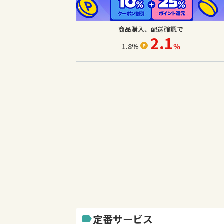
商品購入、配送確認で
2.1
1.8
％
％
定番サービス
label