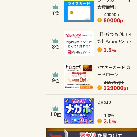
会費無料」
7
位
40000
pt
80000
pt
【何度でも利用可
能】Yahoo!ショッ
8
位
ピング
1.5
％
Fマネーカード カ
ードローン
9
位
116000
pt
129000
pt
Qoo10
10
位
1.8
％
2.1
％