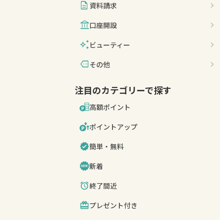
description
資料請求
account_balance
口座開設
auto_awesome
ビューティー
more
その他
注目のカテゴリーで探す
高額ポイント
ポイントアップ
簡単・無料
新着
終了間近
プレゼント付き