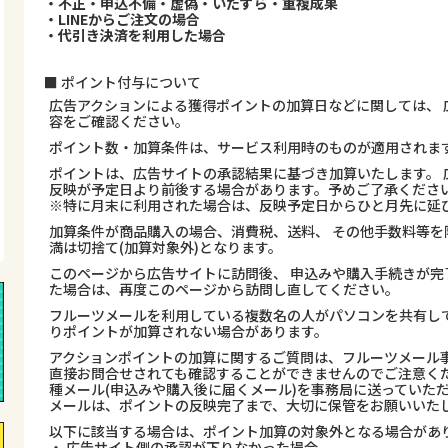
・不正・申込不備・虚偽・いたずら・重複成果
・LINEからご注文の場合
・代引き決済を利用した場合
■ ポイント付与について
広告アクションによる獲得ポイントの加算日などに関しては、 
容をご確認ください。
ポイント数・加算条件は、サービス利用時のものが適用されま
ポイントは、広告サイトの承認結果に基づき加算いたします。 
反映が予定日より前後する場合があります。予めご了承くださ
※特に月末に利用された場合は、反映予定日からひと月先に延
加算条件が商品購入の場合、消費税、送料、 その他手数料等を
満は切捨て(加算対象外)となります。
このページから広告サイトに訪問後、 申込みや購入手続きが完
た場合は、再度このページから訪問し直してください。
フルーツメールを利用している複数名の人がパソコンを共有し
りポイントが加算されない場合があります。
アクションポイントの加算に関するご質問は、フルーツメール事
直接お問合せされても確認することができませんのでご注意くだ
種メール(申込みや購入後に届くメール)を事務局に送っていた
メールは、ポイントの反映完了まで、大切に保管をお願いいた
以下に該当する場合は、ポイント加算の対象外となる場合があ
・ 広告サイト側の承認が下りなかった場合