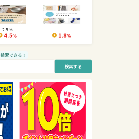
2.5
％
4.5
1.8
％
％
品も検索できる！
検索する