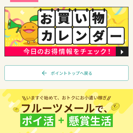
arrow_back
ポイントトップへ戻る
いますぐ始めて、おトクにお小遣い稼ぎ
フルーツメール
で、
+
ポイ活
懸賞生活