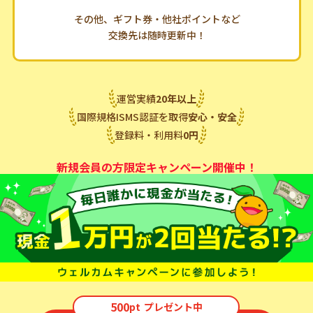
その他、ギフト券・他社ポイントなど
交換先は随時更新中！
運営実績
20
年
以上
国際規格ISMS認証を取得
安心・安全
登録料・利用料
0
円
新規会員の方限定キャンペーン開催中！
500
pt
プレゼント中