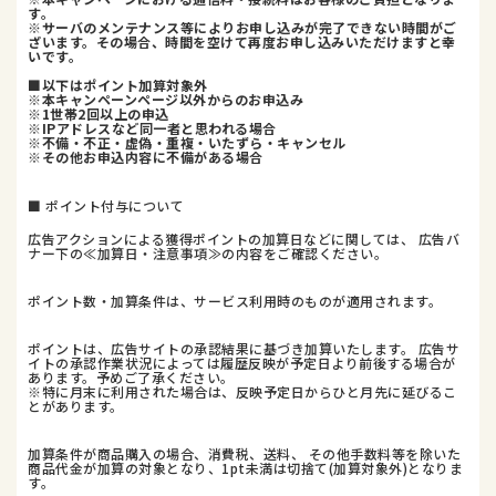
す。
※サーバのメンテナンス等によりお申し込みが完了できない時間がご
ざいます。その場合、時間を空けて再度お申し込みいただけますと幸
いです。
■以下はポイント加算対象外
※本キャンペーンページ以外からのお申込み
※1世帯2回以上の申込
※IPアドレスなど同一者と思われる場合
※不備・不正・虚偽・重複・いたずら・キャンセル
※その他お申込内容に不備がある場合
■ ポイント付与について
広告アクションによる獲得ポイントの加算日などに関しては、 広告バ
ナー下の≪加算日・注意事項≫の内容をご確認ください。
ポイント数・加算条件は、サービス利用時のものが適用されます。
ポイントは、広告サイトの承認結果に基づき加算いたします。 広告サ
イトの承認作業状況によっては履歴反映が予定日より前後する場合が
あります。予めご了承ください。
※特に月末に利用された場合は、反映予定日からひと月先に延びるこ
とがあります。
加算条件が商品購入の場合、消費税、送料、 その他手数料等を除いた
商品代金が加算の対象となり、1pt未満は切捨て(加算対象外)となりま
す。