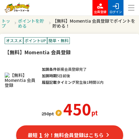
会員登録
ログイン
トッ
ポイントを貯
【無料】Momentia 会員登録でポイントを
プ
める
貯める！
オススメ
ポイントUP
簡単・無料
【無料】Momentia 会員登録
加算条件
新規会員登録完了
加算時期
5日前後
履歴記載タイミング
発生後1時間以内
450
pt
250
pt
1
最短
分！無料会員登録はこちら