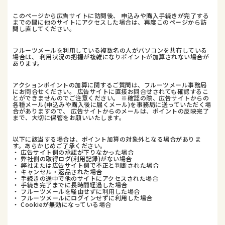
このページから広告サイトに訪問後、 申込みや購入手続きが完了する
までの間に他のサイトにアクセスした場合は、再度このページから訪
問し直してください。
フルーツメールを利用している複数名の人がパソコンを共有している
場合は、 利用状況の把握が複雑になりポイントが加算されない場合が
あります。
アクションポイントの加算に関するご質問は、フルーツメール事務局
にお問合せください。 広告サイトに直接お問合せされても確認するこ
とができませんのでご注意ください。 ※確認の際、広告サイトからの
各種メール(申込みや購入後に届くメール)を事務局に送っていただく場
合がありますので、 広告サイトからのメールは、ポイントの反映完了
まで、大切に保管をお願いいたします。
以下に該当する場合は、ポイント加算の対象外となる場合がありま
す。あらかじめご了承ください。
・ 広告サイト側の承認が下りなかった場合
・ 弊社側の取得ログ(利用記録)がない場合
・ 弊社または広告サイト側で不正と判断された場合
・ キャンセル・返品された場合
・ 手続きの途中で他のサイトにアクセスされた場合
・ 手続き完了までに長時間経過した場合
・ フルーツメールを経由せずに利用した場合
・ フルーツメールにログインせずに利用した場合
・ Cookieが無効になっている場合