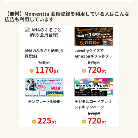
【無料】Momentia 会員登録
を利用している人はこんな
広告も利用しています
ANAのふるさと納税(会
Jewelryクイズで
員登録)
Amazonギフト券プレ
ゼント
750
pt
675
pt
1170
720
pt
pt
テンプレートBANK
デジタルコードプレゼ
ントキャンペーン
675
pt
225
720
pt
pt