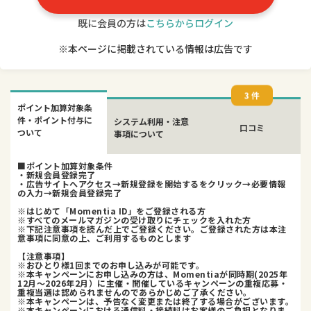
既に会員の方は
こちらからログイン
※本ページに掲載されている情報は広告です
3 件
ポイント加算対象条
件・ポイント付与に
システム利用・注意
口コミ
ついて
事項について
■ポイント加算対象条件
・新規会員登録完了
・広告サイトへアクセス→新規登録を開始するをクリック→必要情報
の入力→新規会員登録完了
※はじめて「Momentia ID」をご登録される方
※すべてのメールマガジンの受け取りにチェックを入れた方
※下記注意事項を読んだ上でご登録ください。ご登録された方は本注
意事項に同意の上、ご利用するものとします
【注意事項】
※おひとり様1回までのお申し込みが可能です。
※本キャンペーンにお申し込みの方は、Momentiaが同時期(2025年
12月〜2026年2月）に主催・開催しているキャンペーンの重複応募・
重複当選は認められませんのであらかじめご了承ください。
※本キャンペーンは、予告なく変更または終了する場合がございます。
※本キャンペーンにおける通信料・接続料はお客様のご負担となりま