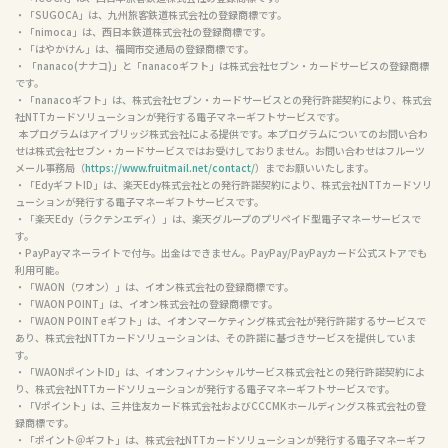
・「SUGOCA」は、九州旅客鉄道株式会社の登録商標です。

・「nimoca」は、西日本鉄道株式会社の登録商標です。

・「はやかけん」は、福岡市交通局の登録商標です。

・ 「nanaco(ナナコ)」と「nanacoギフト」は株式会社セブン・カードサービスの登録商標
です。

・「nanacoギフト」は、株式会社セブン・カードサービスとの発行許諾契約により、株式会
社NTTカードソリューションが発行する電子マネーギフトサービスです。

  本プログラムはアイブリッジ株式会社による提供です。本プログラムについてのお問い合わ
せは株式会社セブン・カードサービスではお受けしておりません。お問い合わせはフルーツ
メール事務局（
https://www.fruitmail.net/contact/
）までお願いいたします。

・「EdyギフトID」は、楽天Edy株式会社との発行許諾契約により、株式会社NTTカードソリ
ューションが発行する電子マネーギフトサービスです。

・「楽天Edy（ラクテンエディ）」は、楽天グループのプリペイド型電子マネーサービスで
す。

・PayPayマネーライトで付与。出金はできません。PayPay/PayPayカード公式ストアでも
利用可能。

・「WAON（ワオン）」は、イオン株式会社の登録商標です。

・「WAON POINT」は、イオン株式会社の登録商標です。

・「WAON POINT eギフト」は、イオンマーケティング株式会社が発行許諾するサービスで
あり、株式会社NTTカードソリューションは、その許諾に基づきサービスを提供していま
す。

・「WAONポイントID」は、イオンフィナンシャルサービス株式会社との発行許諾契約によ
り、株式会社NTTカードソリューションが発行する電子マネーギフトサービスです。

・「Vポイント」は、三井住友カード株式会社およびCCCMKホールディングス株式会社の登
録商標です。

・「ポイント＠ギフト」は、株式会社NTTカードソリューションが発行する電子マネーギフ