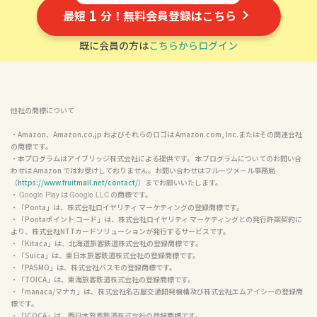
1
最短
分！無料会員登録はこちら
既に会員の方は
こちらからログイン
他社の商標について
・Amazon、Amazon.co.jp およびそれらのロゴは Amazon.com, Inc.またはその関連会社
の商標です。

・本プログラムはアイブリッジ株式会社による提供です。 本プログラムについてのお問い合
わせは Amazon ではお受けしておりません。お問い合わせはフルーツメール事務局
（
https://www.fruitmail.net/contact/
）までお願いいたします。

・ 
 は 
 の商標です。

Google Play
Google LLC
・「Ponta」は、株式会社ロイヤリティ マーケティングの登録商標です。

・「Pontaポイント コード」は、株式会社ロイヤリティ マーケティングとの発行許諾契約に
より、株式会社NTTカードソリューションが発行するサービスです。

・「Kitaca」は、北海道旅客鉄道株式会社の登録商標です。

・「Suica」は、東日本旅客鉄道株式会社の登録商標です。

・「PASMO」は、株式会社パスモの登録商標です。

・「TOICA」は、東海旅客鉄道株式会社の登録商標です。

・「manaca/マナカ」は、株式会社名古屋交通開発機構及び株式会社エムアイシーの登録商
標です。

・「ICOCA」は、西日本旅客鉄道株式会社の登録商標です。
