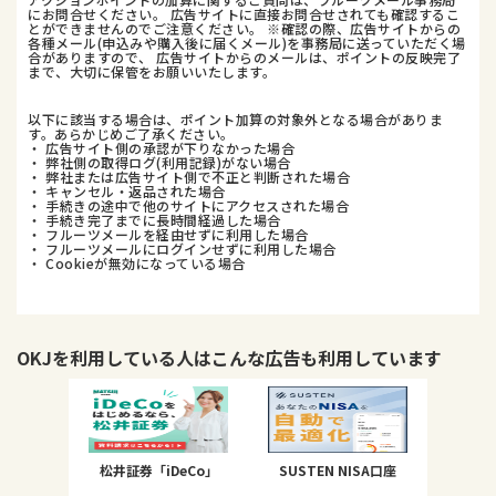
にお問合せください。 広告サイトに直接お問合せされても確認するこ
とができませんのでご注意ください。 ※確認の際、広告サイトからの
各種メール(申込みや購入後に届くメール)を事務局に送っていただく場
合がありますので、 広告サイトからのメールは、ポイントの反映完了
まで、大切に保管をお願いいたします。
以下に該当する場合は、ポイント加算の対象外となる場合がありま
す。あらかじめご了承ください。
・ 広告サイト側の承認が下りなかった場合
・ 弊社側の取得ログ(利用記録)がない場合
・ 弊社または広告サイト側で不正と判断された場合
・ キャンセル・返品された場合
・ 手続きの途中で他のサイトにアクセスされた場合
・ 手続き完了までに長時間経過した場合
・ フルーツメールを経由せずに利用した場合
・ フルーツメールにログインせずに利用した場合
・ Cookieが無効になっている場合
OKJ
を利用している人はこんな広告も利用しています
松井証券「iDeCo」
SUSTEN NISA口座