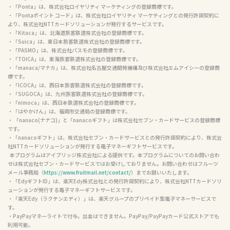
・「Ponta」は、株式会社ロイヤリティ マーケティングの登録商標です。

・「Pontaポイント コード」は、株式会社ロイヤリティ マーケティングとの発行許諾契約に
より、株式会社NTTカードソリューションが発行するサービスです。

・「Kitaca」は、北海道旅客鉄道株式会社の登録商標です。

・「Suica」は、東日本旅客鉄道株式会社の登録商標です。

・「PASMO」は、株式会社パスモの登録商標です。

・「TOICA」は、東海旅客鉄道株式会社の登録商標です。

・「manaca/マナカ」は、株式会社名古屋交通開発機構及び株式会社エムアイシーの登録商
標です。

・「ICOCA」は、西日本旅客鉄道株式会社の登録商標です。

・「SUGOCA」は、九州旅客鉄道株式会社の登録商標です。

・「nimoca」は、西日本鉄道株式会社の登録商標です。

・「はやかけん」は、福岡市交通局の登録商標です。

・ 「nanaco(ナナコ)」と「nanacoギフト」は株式会社セブン・カードサービスの登録商標
です。

・「nanacoギフト」は、株式会社セブン・カードサービスとの発行許諾契約により、株式会
社NTTカードソリューションが発行する電子マネーギフトサービスです。

  本プログラムはアイブリッジ株式会社による提供です。本プログラムについてのお問い合わ
せは株式会社セブン・カードサービスではお受けしておりません。お問い合わせはフルーツ
メール事務局（
https://www.fruitmail.net/contact/
）までお願いいたします。

・「EdyギフトID」は、楽天Edy株式会社との発行許諾契約により、株式会社NTTカードソリ
ューションが発行する電子マネーギフトサービスです。

・「楽天Edy（ラクテンエディ）」は、楽天グループのプリペイド型電子マネーサービスで
す。

・PayPayマネーライトで付与。出金はできません。PayPay/PayPayカード公式ストアでも
利用可能。
