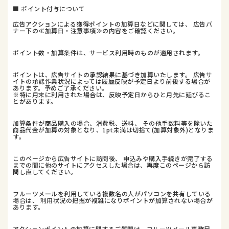
■ ポイント付与について
広告アクションによる獲得ポイントの加算日などに関しては、 広告バ
ナー下の≪加算日・注意事項≫の内容をご確認ください。
ポイント数・加算条件は、サービス利用時のものが適用されます。
ポイントは、広告サイトの承認結果に基づき加算いたします。 広告サ
イトの承認作業状況によっては履歴反映が予定日より前後する場合が
あります。予めご了承ください。
※特に月末に利用された場合は、反映予定日からひと月先に延びるこ
とがあります。
加算条件が商品購入の場合、消費税、送料、 その他手数料等を除いた
商品代金が加算の対象となり、1pt未満は切捨て(加算対象外)となりま
す。
このページから広告サイトに訪問後、 申込みや購入手続きが完了する
までの間に他のサイトにアクセスした場合は、再度このページから訪
問し直してください。
フルーツメールを利用している複数名の人がパソコンを共有している
場合は、 利用状況の把握が複雑になりポイントが加算されない場合が
あります。
アクションポイントの加算に関するご質問は、フルーツメール事務局