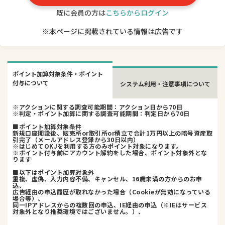
既に会員の方は
こちらからログイン
※本ページに掲載されている情報は広告です
ポイント加算対象条件・ポイント
付与について
システム利用・注意事項について
※アクションに関する調査可能期間：アクション日から70日
※判定・ポイント加算に関する調査可能期間：判定日から70日
■ポイント加算対象条件
新規口座開設後、販売所or取引所or積立で合計1万円以上の暗号資産取
引完了（メールアドレス登録から30日以内）
※はじめてOKJを利用する方のみポイント対象になります。
※ポイント付与前にアカウント解約をした場合、ポイント対象外とな
ります
■以下はポイント加算対象外
重複、虚偽、入力内容不備、キャンセル、16歳未満の方からのお申
込、
広告経由の申込履歴が取れなかった場合（Cookieが無効になっている
場合等）、
同一IPアドレスからの複数回の申込、IE経由の申込（※IEはサービス
対象外となり推奨環境ではございません。）、