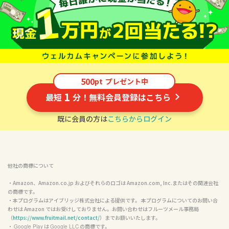
500
pt
プレゼント中
1
最短
分！無料会員登録はこちら
既に会員の方は
こちらからログイン
他社の商標について
・Amazon、Amazon.co.jp およびそれらのロゴは Amazon.com, Inc.またはその関連会社
の商標です。

・本プログラムはアイブリッジ株式会社による提供です。 本プログラムについてのお問い合
わせは Amazon ではお受けしておりません。お問い合わせはフルーツメール事務局
（
https://www.fruitmail.net/contact/
）までお願いいたします。

・ 
 は 
 の商標です。

Google Play
Google LLC