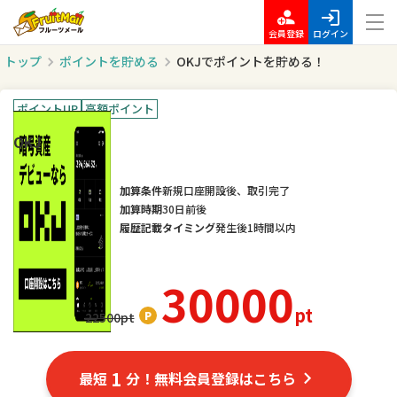
会員登録
ログイン
トップ
ポイントを貯める
OKJでポイントを貯める！
ポイントUP
高額ポイント
OKJ
加算条件
新規口座開設後、取引完了
加算時期
30日前後
履歴記載タイミング
発生後1時間以内
30000
pt
22500
pt
1
最短
分！無料会員登録はこちら