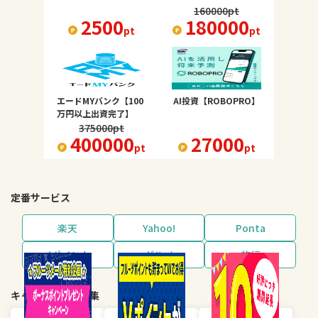
160000
pt
2500
180000
pt
pt
エードMYバンク【100
AI投資【ROBOPRO】
万円以上出資完了】
375000
pt
400000
27000
pt
pt
定番サービス
楽天
Yahoo!
Ponta
dポイント
グルメ
旅行
キャンペーン・特集