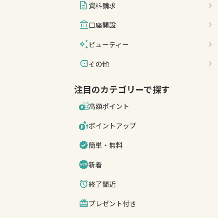
description
資料請求
account_balance
口座開設
auto_awesome
ビューティー
more
その他
注目のカテゴリーで探す
高額ポイント
ポイントアップ
簡単・無料
新着
終了間近
プレゼント付き