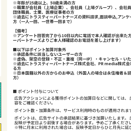
※年齢が25歳以上、50歳未満の方
※職業が会社員（上場企業）、会社員（上場グループ）、会社
団体職員、士業、医療従事者の方
※過去にトラスティーパートナーズの資料請求,面談申込,アン
方（一人一回、一世帯一回まで）
【備考】
※アンケート回答完了から10日以内に電話で本人確認が出来た
ーパートナーズよりご本人様確認のお電話を差し上げます）
■以下はポイント加算対象外
※承認条件に該当しないユーザーの方
※虚偽、架空の登録・不正・重複（同一IP）・キャンセル・い
※過去にトラスティーパートナーズ株式会社、PR media株
る方
※日本国籍以外の方からのお申込（外国人の場合は永住権者＆
方）
■ ポイント付与について
広告アクションによる獲得ポイントの加算日などに関しては、 
容をご確認ください。
ポイント数・加算条件は、サービス利用時のものが適用されま
ポイントは、広告サイトの承認結果に基づき加算いたします。 
反映が予定日より前後する場合があります。予めご了承くださ
※特に月末に利用された場合は、反映予定日からひと月先に延