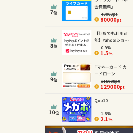
会費無料」
7
位
40000
pt
80000
pt
【何度でも利用可
能】Yahoo!ショッ
8
位
ピング
0.9
％
1.5
％
Fマネーカード カ
ードローン
9
位
116000
pt
129000
pt
Qoo10
10
位
1.8
％
2.1
％