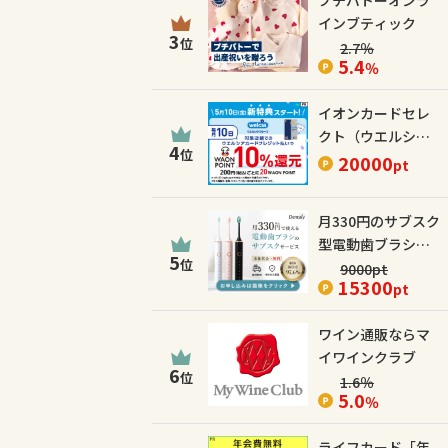
プチバトーオンラ
インブティック
3
位
2.7
％
5.4
％
イオンカードセレ
クト（ウエルシア
4
位
カード）
20000
pt
月330円のサブスク
型電動歯ブラシ
5
位
【Dentaly】
9000
pt
15300
pt
ワイン通販ならマ
イワインクラブ
6
位
1.6
％
5.0
％
ライフカード「年