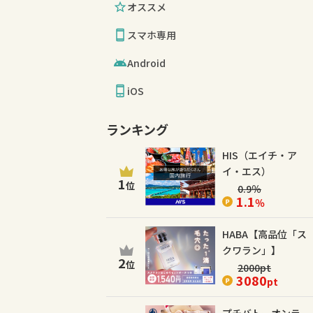
オススメ
スマホ専用
Android
iOS
ランキング
HIS（エイチ・ア
イ・エス）
1
位
0.9
％
1.1
％
HABA【高品位「ス
クワラン」】
2
位
2000
pt
3080
pt