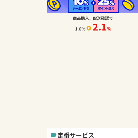
商品購入、配送確認で
2.1
1.8
％
％
定番サービス
label