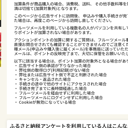
加算条件が商品購入の場合、消費税、送料、 その他手数料等を
満は切捨て(加算対象外)となります。
このページから広告サイトに訪問後、 申込みや購入手続きが完
た場合は、再度このページから訪問し直してください。
フルーツメールを利用している複数名の人がパソコンを共有し
りポイントが加算されない場合があります。
アクションポイントの加算に関するご質問は、フルーツメール事
直接お問合せされても確認することができませんのでご注意くだ
種メール(申込みや購入後に届くメール)を事務局に送っていた
メールは、ポイントの反映完了まで、大切に保管をお願いいた
以下に該当する場合は、ポイント加算の対象外となる場合があ
・ 広告サイト側の承認が下りなかった場合
・ 弊社側の取得ログ(利用記録)がない場合
・ 弊社または広告サイト側で不正と判断された場合
・ キャンセル・返品された場合
・ 手続きの途中で他のサイトにアクセスされた場合
・ 手続き完了までに長時間経過した場合
・ フルーツメールを経由せずに利用した場合
・ フルーツメールにログインせずに利用した場合
・ Cookieが無効になっている場合
ふるさと納税アンケート
を利用している人はこんな