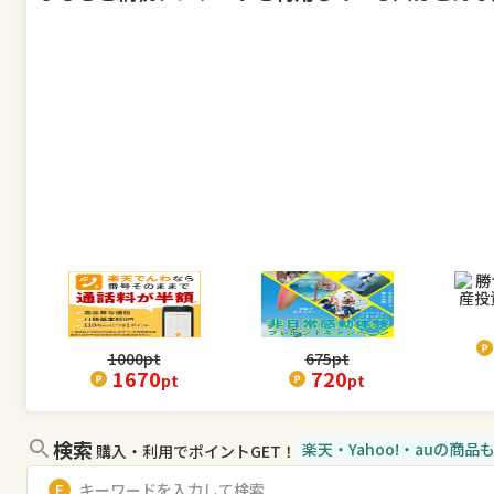
1000
pt
675
pt
1670
720
pt
pt
検索
楽天・Yahoo!・auの商
購入・利用でポイントGET！