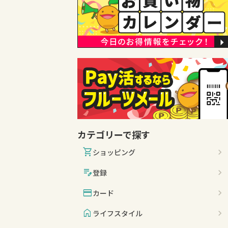
カテゴリーで探す
shopping_cart
ショッピング
edit_note
登録
credit_card
カード
home
ライフスタイル