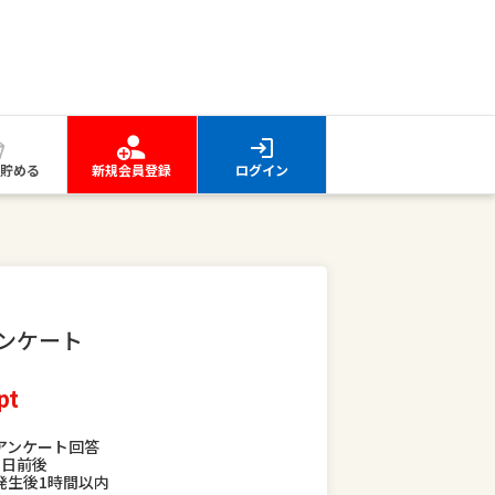
貯める
新規会員登録
ログイン
ンケート
pt
アンケート回答
5日前後
発生後1時間以内